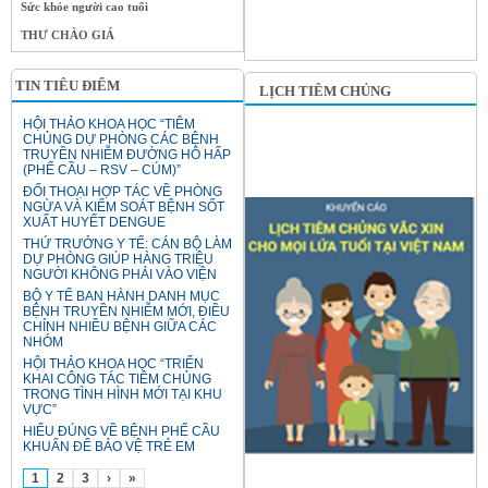
Sức khỏe người cao tuổi
THƯ CHÀO GIÁ
TIN TIÊU ĐIỂM
LỊCH TIÊM CHỦNG
HỘI THẢO KHOA HỌC “TIÊM
CHỦNG DỰ PHÒNG CÁC BỆNH
TRUYỀN NHIỄM ĐƯỜNG HÔ HẤP
(PHẾ CẦU – RSV – CÚM)”
ĐỐI THOẠI HỢP TÁC VỀ PHÒNG
NGỪA VÀ KIỂM SOÁT BỆNH SỐT
XUẤT HUYẾT DENGUE
THỨ TRƯỞNG Y TẾ: CÁN BỘ LÀM
DỰ PHÒNG GIÚP HÀNG TRIỆU
NGƯỜI KHÔNG PHẢI VÀO VIỆN
BỘ Y TẾ BAN HÀNH DANH MỤC
BỆNH TRUYỀN NHIỄM MỚI, ĐIỀU
CHỈNH NHIỀU BỆNH GIỮA CÁC
NHÓM
HỘI THẢO KHOA HỌC “TRIỂN
KHAI CÔNG TÁC TIÊM CHỦNG
TRONG TÌNH HÌNH MỚI TẠI KHU
VỰC”
HIỂU ĐÚNG VỀ BỆNH PHẾ CẦU
KHUẨN ĐỂ BẢO VỆ TRẺ EM
1
2
3
›
»