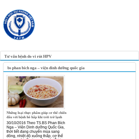
TRANG TIN ĐIỆN TỬ
HỘI Y HỌC DỰ PHÒNG
VIỆT NAM
VIETNAM ASSOCIATION OF
PREVENTIVE MEDICINE
Tư vấn bệnh do vi rút HPV
bs phan bích nga – viện dinh dưỡng quốc gia
Những loại thực phẩm giúp cơ thể chiến
đấu với bệnh hô hấp khi trời trở lạnh
30/10/2016 Theo TS.BS Phan Bích
Nga – Viện Dinh dưỡng Quốc Gia,
thời tiết đang chuyển mùa sang
đông, nhiệt độ xuống thấp, cơ thể