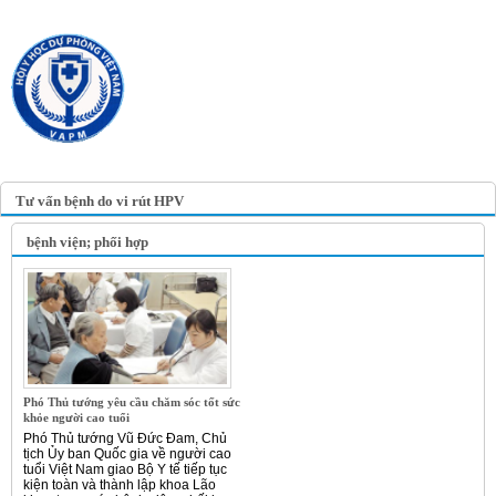
TRANG TIN ĐIỆN TỬ
HỘI Y HỌC DỰ PHÒNG
VIỆT NAM
VIETNAM ASSOCIATION OF
PREVENTIVE MEDICINE
Tư vấn bệnh do vi rút HPV
bệnh viện; phối hợp
Phó Thủ tướng yêu cầu chăm sóc tốt sức
khỏe người cao tuổi
Phó Thủ tướng Vũ Đức Đam, Chủ
tịch Ủy ban Quốc gia về người cao
tuổi Việt Nam giao Bộ Y tế tiếp tục
kiện toàn và thành lập khoa Lão