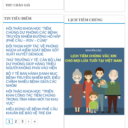
THƯ CHÀO GIÁ
TIN TIÊU ĐIỂM
LỊCH TIÊM CHỦNG
HỘI THẢO KHOA HỌC “TIÊM
CHỦNG DỰ PHÒNG CÁC BỆNH
TRUYỀN NHIỄM ĐƯỜNG HÔ HẤP
(PHẾ CẦU – RSV – CÚM)”
ĐỐI THOẠI HỢP TÁC VỀ PHÒNG
NGỪA VÀ KIỂM SOÁT BỆNH SỐT
XUẤT HUYẾT DENGUE
THỨ TRƯỞNG Y TẾ: CÁN BỘ LÀM
DỰ PHÒNG GIÚP HÀNG TRIỆU
NGƯỜI KHÔNG PHẢI VÀO VIỆN
BỘ Y TẾ BAN HÀNH DANH MỤC
BỆNH TRUYỀN NHIỄM MỚI, ĐIỀU
CHỈNH NHIỀU BỆNH GIỮA CÁC
NHÓM
HỘI THẢO KHOA HỌC “TRIỂN
KHAI CÔNG TÁC TIÊM CHỦNG
TRONG TÌNH HÌNH MỚI TẠI KHU
VỰC”
HIỂU ĐÚNG VỀ BỆNH PHẾ CẦU
KHUẨN ĐỂ BẢO VỆ TRẺ EM
1
2
3
›
»