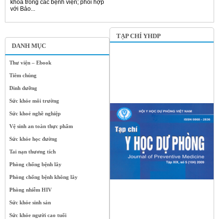
khoa trong các bệnh viện; phối hợp
với Bảo...
TẠP CHÍ YHDP
DANH MỤC
Thư viện – Ebook
Tiêm chủng
Dinh dưỡng
Sức khỏe môi trường
Sức khoẻ nghề nghiệp
Vệ sinh an toàn thực phẩm
Sức khỏe học đường
Tai nạn thương tích
Phòng chống bệnh lây
Phòng chống bệnh không lây
Phòng nhiễm HIV
Sức khỏe sinh sản
Sức khỏe người cao tuổi