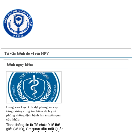
TRANG TIN ĐIỆN TỬ
HỘI Y HỌC DỰ PHÒNG
VIỆT NAM
VIETNAM ASSOCIATION OF
PREVENTIVE MEDICINE
Tư vấn bệnh do vi rút HPV
bệnh nguy hiểm
Công văn Cục Y tế dự phòng về việc
tăng cường công tác kiểm dịch y tế
phòng chống dịch bệnh lan truyền qua
cửa khẩu
Theo thông tin từ Tổ chức Y tế thế
giới (WHO), Cơ quan đầu mối Quốc