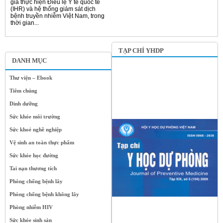
gia thực hiện Điều lệ Y tế quốc tế
(IHR) và hệ thống giám sát dịch
bệnh truyền nhiễm Việt Nam, trong
thời gian...
TẠP CHÍ YHDP
DANH MỤC
Thư viện – Ebook
Tiêm chủng
Dinh dưỡng
Sức khỏe môi trường
Sức khoẻ nghề nghiệp
Vệ sinh an toàn thực phẩm
Sức khỏe học đường
Tai nạn thương tích
Phòng chống bệnh lây
Phòng chống bệnh không lây
Phòng nhiễm HIV
Sức khỏe sinh sản