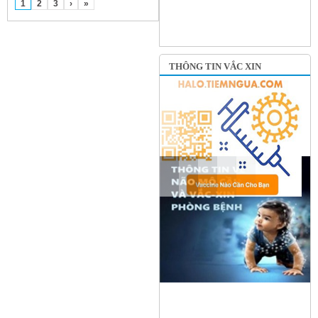
1
2
3
›
»
THÔNG TIN VẮC XIN