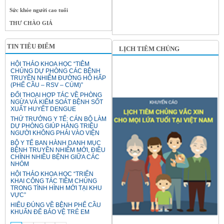
Sức khỏe người cao tuổi
THƯ CHÀO GIÁ
TIN TIÊU ĐIỂM
LỊCH TIÊM CHỦNG
HỘI THẢO KHOA HỌC “TIÊM
CHỦNG DỰ PHÒNG CÁC BỆNH
TRUYỀN NHIỄM ĐƯỜNG HÔ HẤP
(PHẾ CẦU – RSV – CÚM)”
ĐỐI THOẠI HỢP TÁC VỀ PHÒNG
NGỪA VÀ KIỂM SOÁT BỆNH SỐT
XUẤT HUYẾT DENGUE
THỨ TRƯỞNG Y TẾ: CÁN BỘ LÀM
DỰ PHÒNG GIÚP HÀNG TRIỆU
NGƯỜI KHÔNG PHẢI VÀO VIỆN
BỘ Y TẾ BAN HÀNH DANH MỤC
BỆNH TRUYỀN NHIỄM MỚI, ĐIỀU
CHỈNH NHIỀU BỆNH GIỮA CÁC
NHÓM
HỘI THẢO KHOA HỌC “TRIỂN
KHAI CÔNG TÁC TIÊM CHỦNG
TRONG TÌNH HÌNH MỚI TẠI KHU
VỰC”
HIỂU ĐÚNG VỀ BỆNH PHẾ CẦU
KHUẨN ĐỂ BẢO VỆ TRẺ EM