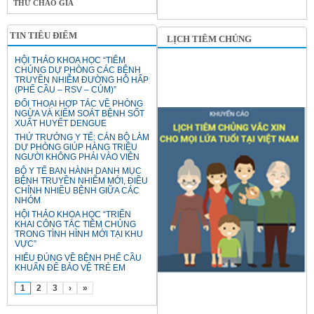
THƯ CHÀO GIÁ
TIN TIÊU ĐIỂM
LỊCH TIÊM CHỦNG
HỘI THẢO KHOA HỌC “TIÊM
CHỦNG DỰ PHÒNG CÁC BỆNH
TRUYỀN NHIỄM ĐƯỜNG HÔ HẤP
(PHẾ CẦU – RSV – CÚM)”
ĐỐI THOẠI HỢP TÁC VỀ PHÒNG
NGỪA VÀ KIỂM SOÁT BỆNH SỐT
XUẤT HUYẾT DENGUE
THỨ TRƯỞNG Y TẾ: CÁN BỘ LÀM
DỰ PHÒNG GIÚP HÀNG TRIỆU
NGƯỜI KHÔNG PHẢI VÀO VIỆN
BỘ Y TẾ BAN HÀNH DANH MỤC
BỆNH TRUYỀN NHIỄM MỚI, ĐIỀU
CHỈNH NHIỀU BỆNH GIỮA CÁC
NHÓM
HỘI THẢO KHOA HỌC “TRIỂN
KHAI CÔNG TÁC TIÊM CHỦNG
TRONG TÌNH HÌNH MỚI TẠI KHU
VỰC”
HIỂU ĐÚNG VỀ BỆNH PHẾ CẦU
KHUẨN ĐỂ BẢO VỆ TRẺ EM
1
2
3
›
»