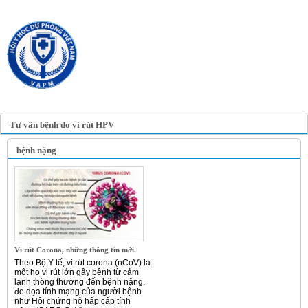
TRANG TIN ĐIỆN TỬ
HỘI Y HỌC DỰ PHÒNG
VIỆT NAM
VIETNAM ASSOCIATION OF
PREVENTIVE MEDICINE
Tư vấn bệnh do vi rút HPV
bệnh nặng
Vi rút Corona, những thông tin mới.
Theo Bộ Y tế, vi rút corona (nCoV) là
một họ vi rút lớn gây bệnh từ cảm
lạnh thông thường đến bệnh nặng,
đe dọa tính mạng của người bệnh
như Hội chứng hô hấp cấp tính