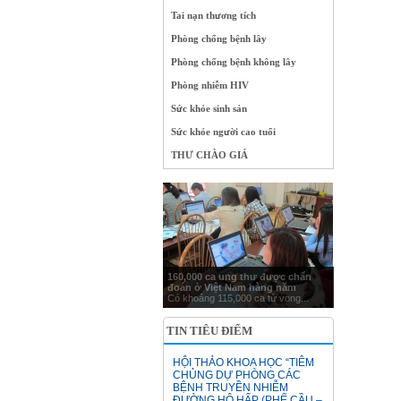
Tai nạn thương tích
Phòng chống bệnh lây
Phòng chống bệnh không lây
Phòng nhiễm HIV
Sức khỏe sinh sản
Sức khỏe người cao tuổi
THƯ CHÀO GIÁ
160,000 ca ung thư được chẩn
đoán ở Việt Nam hàng năm
Có khoảng 115,000 ca tử vong...
TIN TIÊU ĐIỂM
HỘI THẢO KHOA HỌC “TIÊM
CHỦNG DỰ PHÒNG CÁC
BỆNH TRUYỀN NHIỄM
ĐƯỜNG HÔ HẤP (PHẾ CẦU –