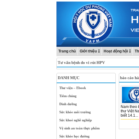
Trang chủ
Giới thiệu
Hoạt động hội
Th
Tư vấn bệnh do vi rút HPV
DANH MỤC
báo cáo h
Thư viện – Ebook
Tiêm chủng
Dinh dưỡng
Nam theo b
thư Việt N
Sức khỏe môi trường
biết 14.1...
Sức khoẻ nghề nghiệp
Vệ sinh an toàn thực phẩm
Sức khỏe học đường