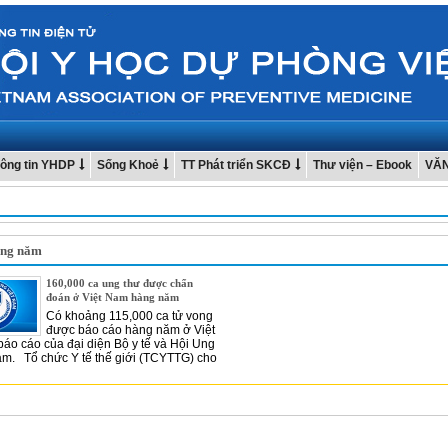
ông tin YHDP
Sống Khoẻ
TT Phát triển SKCĐ
Thư viện – Ebook
VĂ
àng năm
160,000 ca ung thư được chẩn
đoán ở Việt Nam hàng năm
Có khoảng 115,000 ca tử vong
được báo cáo hàng năm ở Việt
áo cáo của đại diện Bộ y tế và Hội Ung
am. Tổ chức Y tế thế giới (TCYTTG) cho