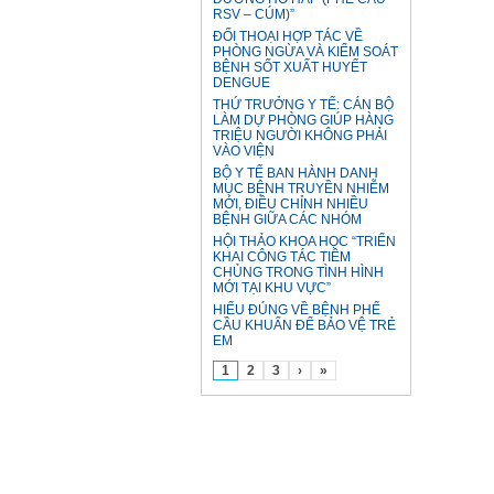
RSV – CÚM)”
ĐỐI THOẠI HỢP TÁC VỀ
PHÒNG NGỪA VÀ KIỂM SOÁT
BỆNH SỐT XUẤT HUYẾT
DENGUE
THỨ TRƯỞNG Y TẾ: CÁN BỘ
LÀM DỰ PHÒNG GIÚP HÀNG
TRIỆU NGƯỜI KHÔNG PHẢI
VÀO VIỆN
BỘ Y TẾ BAN HÀNH DANH
MỤC BỆNH TRUYỀN NHIỄM
MỚI, ĐIỀU CHỈNH NHIỀU
BỆNH GIỮA CÁC NHÓM
HỘI THẢO KHOA HỌC “TRIỂN
KHAI CÔNG TÁC TIÊM
CHỦNG TRONG TÌNH HÌNH
MỚI TẠI KHU VỰC”
HIỂU ĐÚNG VỀ BỆNH PHẾ
CẦU KHUẨN ĐỂ BẢO VỆ TRẺ
EM
1
2
3
›
»