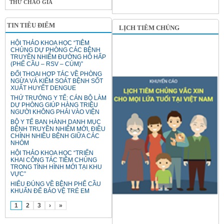
THƯ CHÀO GIÁ
TIN TIÊU ĐIỂM
LỊCH TIÊM CHỦNG
HỘI THẢO KHOA HỌC “TIÊM
CHỦNG DỰ PHÒNG CÁC BỆNH
TRUYỀN NHIỄM ĐƯỜNG HÔ HẤP
(PHẾ CẦU – RSV – CÚM)”
ĐỐI THOẠI HỢP TÁC VỀ PHÒNG
NGỪA VÀ KIỂM SOÁT BỆNH SỐT
XUẤT HUYẾT DENGUE
THỨ TRƯỞNG Y TẾ: CÁN BỘ LÀM
DỰ PHÒNG GIÚP HÀNG TRIỆU
NGƯỜI KHÔNG PHẢI VÀO VIỆN
BỘ Y TẾ BAN HÀNH DANH MỤC
BỆNH TRUYỀN NHIỄM MỚI, ĐIỀU
CHỈNH NHIỀU BỆNH GIỮA CÁC
NHÓM
HỘI THẢO KHOA HỌC “TRIỂN
KHAI CÔNG TÁC TIÊM CHỦNG
TRONG TÌNH HÌNH MỚI TẠI KHU
VỰC”
HIỂU ĐÚNG VỀ BỆNH PHẾ CẦU
KHUẨN ĐỂ BẢO VỆ TRẺ EM
1
2
3
›
»