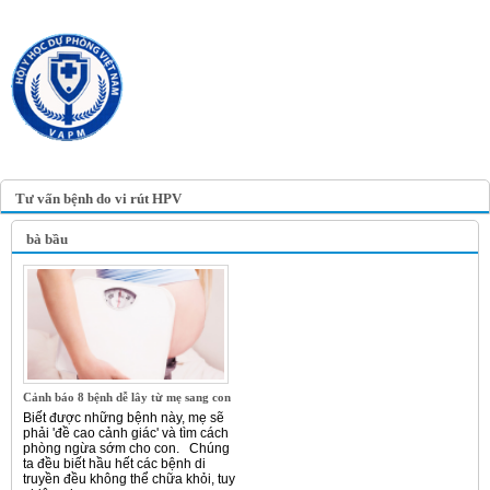
TRANG TIN ĐIỆN TỬ
HỘI Y HỌC DỰ PHÒNG
VIỆT NAM
VIETNAM ASSOCIATION OF
PREVENTIVE MEDICINE
Tư vấn bệnh do vi rút HPV
bà bầu
Cảnh báo 8 bệnh dễ lây từ mẹ sang con
Biết được những bệnh này, mẹ sẽ
phải 'đề cao cảnh giác' và tìm cách
phòng ngừa sớm cho con. Chúng
ta đều biết hầu hết các bệnh di
truyền đều không thể chữa khỏi, tuy