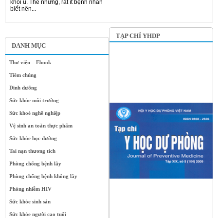
khối u. Thế nhưng, rất ít bệnh nhân
biết nên...
TẠP CHÍ YHDP
DANH MỤC
Thư viện – Ebook
Tiêm chủng
Dinh dưỡng
Sức khỏe môi trường
Sức khoẻ nghề nghiệp
Vệ sinh an toàn thực phẩm
Sức khỏe học đường
Tai nạn thương tích
Phòng chống bệnh lây
Phòng chống bệnh không lây
Phòng nhiễm HIV
Sức khỏe sinh sản
Sức khỏe người cao tuổi