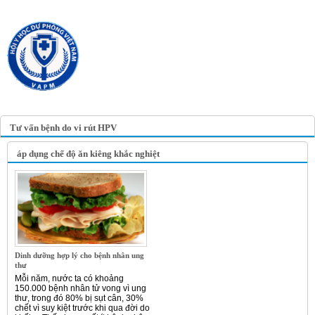
TRANG TIN ĐIỆN TỬ
HỘI Y HỌC DỰ PHÒNG
VIỆT NAM
VIETNAM ASSOCIATION OF
PREVENTIVE MEDICINE
Tư vấn bệnh do vi rút HPV
áp dụng chế độ ăn kiêng khắc nghiệt
Dinh dưỡng hợp lý cho bệnh nhân ung
thư
Mỗi năm, nước ta có khoảng
150.000 bệnh nhân tử vong vì ung
thư, trong đó 80% bị sụt cân, 30%
chết vì suy kiệt trước khi qua đời do