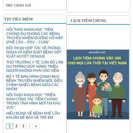
THƯ CHÀO GIÁ
TIN TIÊU ĐIỂM
LỊCH TIÊM CHỦNG
HỘI THẢO KHOA HỌC “TIÊM
CHỦNG DỰ PHÒNG CÁC BỆNH
TRUYỀN NHIỄM ĐƯỜNG HÔ HẤP
(PHẾ CẦU – RSV – CÚM)”
ĐỐI THOẠI HỢP TÁC VỀ PHÒNG
NGỪA VÀ KIỂM SOÁT BỆNH SỐT
XUẤT HUYẾT DENGUE
THỨ TRƯỞNG Y TẾ: CÁN BỘ LÀM
DỰ PHÒNG GIÚP HÀNG TRIỆU
NGƯỜI KHÔNG PHẢI VÀO VIỆN
BỘ Y TẾ BAN HÀNH DANH MỤC
BỆNH TRUYỀN NHIỄM MỚI, ĐIỀU
CHỈNH NHIỀU BỆNH GIỮA CÁC
NHÓM
HỘI THẢO KHOA HỌC “TRIỂN
KHAI CÔNG TÁC TIÊM CHỦNG
TRONG TÌNH HÌNH MỚI TẠI KHU
VỰC”
HIỂU ĐÚNG VỀ BỆNH PHẾ CẦU
KHUẨN ĐỂ BẢO VỆ TRẺ EM
1
2
3
›
»