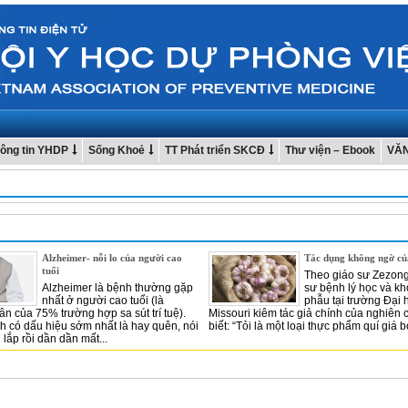
ông tin YHDP
Sống Khoẻ
TT Phát triển SKCĐ
Thư viện – Ebook
VĂ
Alzheimer- nỗi lo của người cao
Tác dụng không ngờ củ
tuổi
Theo giáo sư Zezong
Alzheimer là bệnh thường gặp
sư bệnh lý học và kh
nhất ở người cao tuổi (là
phẫu tại trường Đại 
n của 75% trường hợp sa sút trí tuệ).
Missouri kiêm tác giả chính của nghiên 
 có dấu hiệu sớm nhất là hay quên, nói
biết: “Tỏi là một loại thực phẩm quí giá b
i lắp rồi dần dần mất...