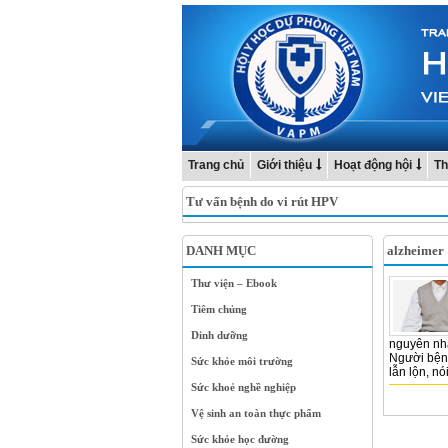
Trang chủ
Giới thiệu
Hoạt động hội
Th
Tư vấn bệnh do vi rút HPV
DANH MỤC
alzheimer
Thư viện – Ebook
Tiêm chủng
Dinh dưỡng
nguyên nhâ
Người bệnh
Sức khỏe môi trường
lẫn lộn, nó
Sức khoẻ nghề nghiệp
Vệ sinh an toàn thực phẩm
Sức khỏe học đường