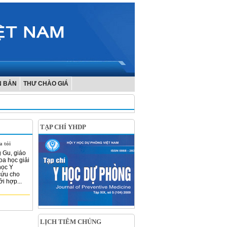
N BẢN
THƯ CHÀO GIÁ
TẠP CHÍ YHDP
a tỏi
 Gu, giáo
oa học giải
học Y
cứu cho
ởi hợp...
LỊCH TIÊM CHỦNG