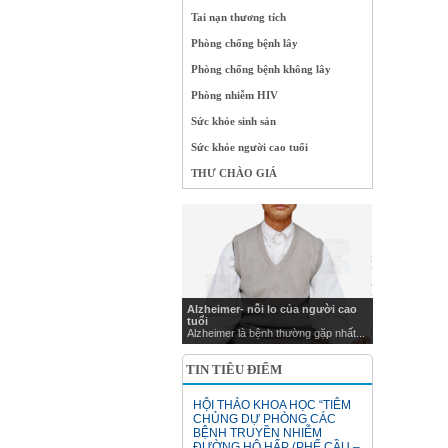
Tai nạn thương tích
Phòng chống bệnh lây
Phòng chống bệnh không lây
Phòng nhiễm HIV
Sức khỏe sinh sản
Sức khỏe người cao tuổi
THƯ CHÀO GIÁ
Alzheimer- nỗi lo của người cao
tuổi
Alzheimer là bệnh thường gặp nhất...
TIN TIÊU ĐIỂM
HỘI THẢO KHOA HỌC “TIÊM
CHỦNG DỰ PHÒNG CÁC
BỆNH TRUYỀN NHIỄM
ĐƯỜNG HÔ HẤP (PHẾ CẦU –