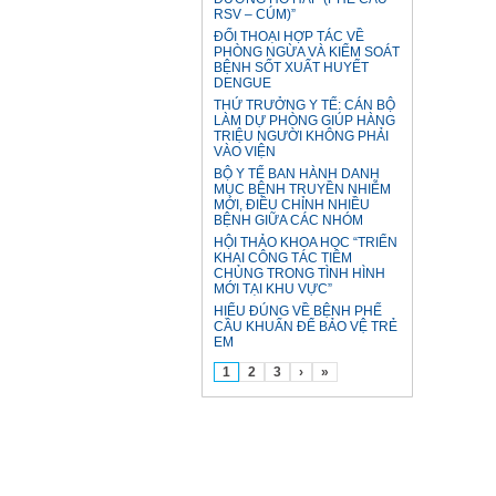
RSV – CÚM)”
ĐỐI THOẠI HỢP TÁC VỀ
PHÒNG NGỪA VÀ KIỂM SOÁT
BỆNH SỐT XUẤT HUYẾT
DENGUE
THỨ TRƯỞNG Y TẾ: CÁN BỘ
LÀM DỰ PHÒNG GIÚP HÀNG
TRIỆU NGƯỜI KHÔNG PHẢI
VÀO VIỆN
BỘ Y TẾ BAN HÀNH DANH
MỤC BỆNH TRUYỀN NHIỄM
MỚI, ĐIỀU CHỈNH NHIỀU
BỆNH GIỮA CÁC NHÓM
HỘI THẢO KHOA HỌC “TRIỂN
KHAI CÔNG TÁC TIÊM
CHỦNG TRONG TÌNH HÌNH
MỚI TẠI KHU VỰC”
HIỂU ĐÚNG VỀ BỆNH PHẾ
CẦU KHUẨN ĐỂ BẢO VỆ TRẺ
EM
1
2
3
›
»