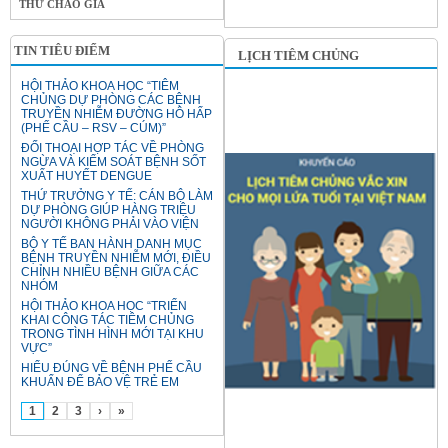
THƯ CHÀO GIÁ
TIN TIÊU ĐIỂM
LỊCH TIÊM CHỦNG
HỘI THẢO KHOA HỌC “TIÊM
CHỦNG DỰ PHÒNG CÁC BỆNH
TRUYỀN NHIỄM ĐƯỜNG HÔ HẤP
(PHẾ CẦU – RSV – CÚM)”
ĐỐI THOẠI HỢP TÁC VỀ PHÒNG
NGỪA VÀ KIỂM SOÁT BỆNH SỐT
XUẤT HUYẾT DENGUE
THỨ TRƯỞNG Y TẾ: CÁN BỘ LÀM
DỰ PHÒNG GIÚP HÀNG TRIỆU
NGƯỜI KHÔNG PHẢI VÀO VIỆN
BỘ Y TẾ BAN HÀNH DANH MỤC
BỆNH TRUYỀN NHIỄM MỚI, ĐIỀU
CHỈNH NHIỀU BỆNH GIỮA CÁC
NHÓM
HỘI THẢO KHOA HỌC “TRIỂN
KHAI CÔNG TÁC TIÊM CHỦNG
TRONG TÌNH HÌNH MỚI TẠI KHU
VỰC”
HIỂU ĐÚNG VỀ BỆNH PHẾ CẦU
KHUẨN ĐỂ BẢO VỆ TRẺ EM
1
2
3
›
»