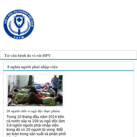
TRANG TIN ĐIỆN TỬ
HỘI Y HỌC DỰ PHÒNG
VIỆT NAM
VIETNAM ASSOCIATION OF
PREVENTIVE MEDICINE
Tư vấn bệnh do vi rút HPV
8 nghìn người phải nhập viện
20 người chết vì ngộ độc thực phẩm
Trong 10 tháng đầu năm 2014 trên
cả nước xảy ra 109 vụ ngộ độc làm
3,8 nghìn người phải nhập viện
trong đó có 20 người tử vong. Mất
an toàn trong sản xuất và phân phối