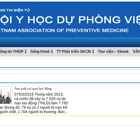
ông tin YHDP
Sống Khoẻ
TT Phát triển SKCĐ
Thư viện – Ebook
VĂ
Ám ảnh tai nạn lao động
07/03/2016 Trong năm 2015,
cả nước đã xảy ra 7.620 vụ tai
nạn lao động (TNLĐ) làm 7.785
ạn (trong đó, 79 vụ có 2 người bị nạn trở
người chết, 1.704 người bị thương. Bức...