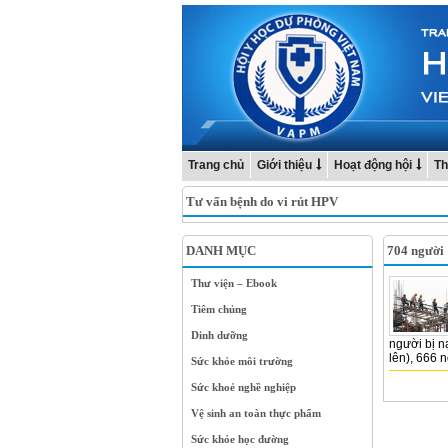
Trang chủ
Giới thiệu
Hoạt động hội
Th
Tư vấn bệnh do vi rút HPV
DANH MỤC
704 người
Thư viện – Ebook
Tiêm chủng
Dinh dưỡng
người bị n
lên), 666 
Sức khỏe môi trường
Sức khoẻ nghề nghiệp
Vệ sinh an toàn thực phẩm
Sức khỏe học đường