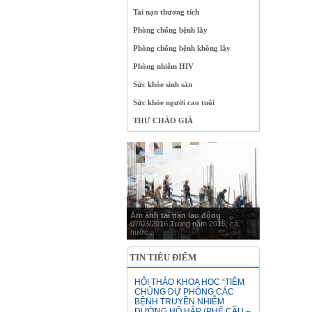
Tai nạn thương tích
Phòng chống bệnh lây
Phòng chống bệnh không lây
Phòng nhiễm HIV
Sức khỏe sinh sản
Sức khỏe người cao tuổi
THƯ CHÀO GIÁ
Ám ảnh tai nạn lao động
07/03/2016 Trong năm 2015, cả
nước...
TIN TIÊU ĐIỂM
HỘI THẢO KHOA HỌC “TIÊM
CHỦNG DỰ PHÒNG CÁC
BỆNH TRUYỀN NHIỄM
ĐƯỜNG HÔ HẤP (PHẾ CẦU –