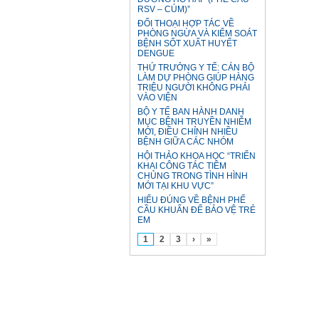
RSV – CÚM)”
ĐỐI THOẠI HỢP TÁC VỀ
PHÒNG NGỪA VÀ KIỂM SOÁT
BỆNH SỐT XUẤT HUYẾT
DENGUE
THỨ TRƯỞNG Y TẾ: CÁN BỘ
LÀM DỰ PHÒNG GIÚP HÀNG
TRIỆU NGƯỜI KHÔNG PHẢI
VÀO VIỆN
BỘ Y TẾ BAN HÀNH DANH
MỤC BỆNH TRUYỀN NHIỄM
MỚI, ĐIỀU CHỈNH NHIỀU
BỆNH GIỮA CÁC NHÓM
HỘI THẢO KHOA HỌC “TRIỂN
KHAI CÔNG TÁC TIÊM
CHỦNG TRONG TÌNH HÌNH
MỚI TẠI KHU VỰC”
HIỂU ĐÚNG VỀ BỆNH PHẾ
CẦU KHUẨN ĐỂ BẢO VỆ TRẺ
EM
1
2
3
›
»