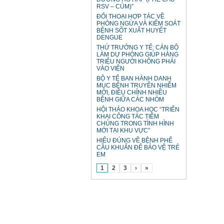
RSV – CÚM)”
ĐỐI THOẠI HỢP TÁC VỀ
PHÒNG NGỪA VÀ KIỂM SOÁT
BỆNH SỐT XUẤT HUYẾT
DENGUE
THỨ TRƯỞNG Y TẾ: CÁN BỘ
LÀM DỰ PHÒNG GIÚP HÀNG
TRIỆU NGƯỜI KHÔNG PHẢI
VÀO VIỆN
BỘ Y TẾ BAN HÀNH DANH
MỤC BỆNH TRUYỀN NHIỄM
MỚI, ĐIỀU CHỈNH NHIỀU
BỆNH GIỮA CÁC NHÓM
HỘI THẢO KHOA HỌC “TRIỂN
KHAI CÔNG TÁC TIÊM
CHỦNG TRONG TÌNH HÌNH
MỚI TẠI KHU VỰC”
HIỂU ĐÚNG VỀ BỆNH PHẾ
CẦU KHUẨN ĐỂ BẢO VỆ TRẺ
EM
1
2
3
›
»