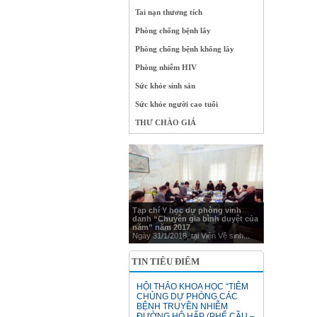
Tai nạn thương tích
Phòng chống bệnh lây
Phòng chống bệnh không lây
Phòng nhiễm HIV
Sức khỏe sinh sản
Sức khỏe người cao tuổi
THƯ CHÀO GIÁ
Tạp chí Y học dự phòng vinh
danh “Chuyên gia bình duyệt của
năm” năm 2017
Ngày 31/1/2018, tại Viện Vệ sinh...
TIN TIÊU ĐIỂM
HỘI THẢO KHOA HỌC “TIÊM
CHỦNG DỰ PHÒNG CÁC
BỆNH TRUYỀN NHIỄM
ĐƯỜNG HÔ HẤP (PHẾ CẦU –