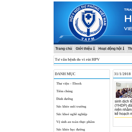
Trang chủ
Giới thiệu
Hoạt động hội
Th
Tư vấn bệnh do vi rút HPV
DANH MỤC
31/1/2018
Thư viện – Ebook
Tiêm chủng
Dinh dưỡng
sinh dịch 
(YHDP) đã 
Sức khỏe môi trường
niên nhằm 
kế hoạch n
Sức khoẻ nghề nghiệp
Vệ sinh an toàn thực phẩm
Sức khỏe học đường