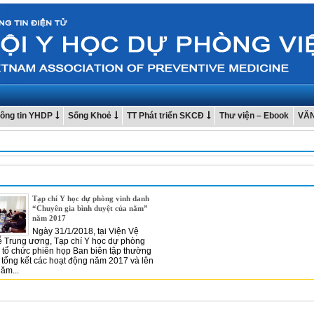
ông tin YHDP
Sống Khoẻ
TT Phát triển SKCĐ
Thư viện – Ebook
VĂ
Tạp chí Y học dự phòng vinh danh
“Chuyên gia bình duyệt của năm”
năm 2017
Ngày 31/1/2018, tại Viện Vệ
tễ Trung ương, Tạp chí Y học dự phòng
tổ chức phiên họp Ban biên tập thường
tổng kết các hoạt động năm 2017 và lên
ăm...