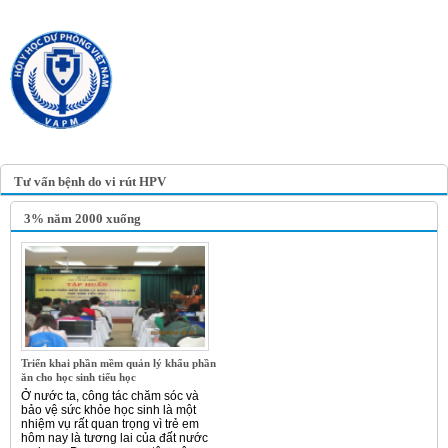
TRANG TIN ĐIỆN TỬ
HỘI Y HỌC DỰ PHÒNG
VIỆT NAM
VIETNAM ASSOCIATION OF
PREVENTIVE MEDICINE
Tư vấn bệnh do vi rút HPV
3% năm 2000 xuống
Triển khai phần mềm quản lý khẩu phần
ăn cho học sinh tiểu học
Ở nước ta, công tác chăm sóc và
bảo vệ sức khỏe học sinh là một
nhiệm vụ rất quan trọng vì trẻ em
hôm nay là tương lai của đất nước