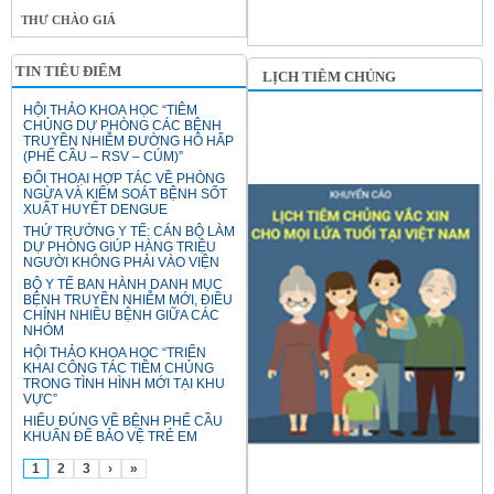
THƯ CHÀO GIÁ
TIN TIÊU ĐIỂM
LỊCH TIÊM CHỦNG
HỘI THẢO KHOA HỌC “TIÊM
CHỦNG DỰ PHÒNG CÁC BỆNH
TRUYỀN NHIỄM ĐƯỜNG HÔ HẤP
(PHẾ CẦU – RSV – CÚM)”
ĐỐI THOẠI HỢP TÁC VỀ PHÒNG
NGỪA VÀ KIỂM SOÁT BỆNH SỐT
XUẤT HUYẾT DENGUE
THỨ TRƯỞNG Y TẾ: CÁN BỘ LÀM
DỰ PHÒNG GIÚP HÀNG TRIỆU
NGƯỜI KHÔNG PHẢI VÀO VIỆN
BỘ Y TẾ BAN HÀNH DANH MỤC
BỆNH TRUYỀN NHIỄM MỚI, ĐIỀU
CHỈNH NHIỀU BỆNH GIỮA CÁC
NHÓM
HỘI THẢO KHOA HỌC “TRIỂN
KHAI CÔNG TÁC TIÊM CHỦNG
TRONG TÌNH HÌNH MỚI TẠI KHU
VỰC”
HIỂU ĐÚNG VỀ BỆNH PHẾ CẦU
KHUẨN ĐỂ BẢO VỆ TRẺ EM
1
2
3
›
»