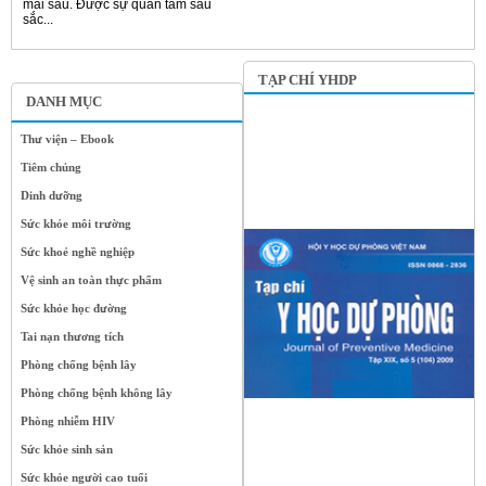
mai sau. Được sự quan tâm sâu
sắc...
TẠP CHÍ YHDP
DANH MỤC
Thư viện – Ebook
Tiêm chủng
Dinh dưỡng
Sức khỏe môi trường
Sức khoẻ nghề nghiệp
Vệ sinh an toàn thực phẩm
Sức khỏe học đường
Tai nạn thương tích
Phòng chống bệnh lây
Phòng chống bệnh không lây
Phòng nhiễm HIV
Sức khỏe sinh sản
Sức khỏe người cao tuổi