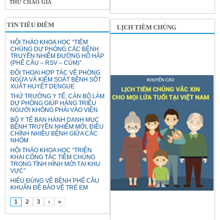
THƯ CHÀO GIÁ
TIN TIÊU ĐIỂM
LỊCH TIÊM CHỦNG
HỘI THẢO KHOA HỌC “TIÊM
CHỦNG DỰ PHÒNG CÁC BỆNH
TRUYỀN NHIỄM ĐƯỜNG HÔ HẤP
(PHẾ CẦU – RSV – CÚM)”
ĐỐI THOẠI HỢP TÁC VỀ PHÒNG
NGỪA VÀ KIỂM SOÁT BỆNH SỐT
XUẤT HUYẾT DENGUE
THỨ TRƯỞNG Y TẾ: CÁN BỘ LÀM
DỰ PHÒNG GIÚP HÀNG TRIỆU
NGƯỜI KHÔNG PHẢI VÀO VIỆN
BỘ Y TẾ BAN HÀNH DANH MỤC
BỆNH TRUYỀN NHIỄM MỚI, ĐIỀU
CHỈNH NHIỀU BỆNH GIỮA CÁC
NHÓM
HỘI THẢO KHOA HỌC “TRIỂN
KHAI CÔNG TÁC TIÊM CHỦNG
TRONG TÌNH HÌNH MỚI TẠI KHU
VỰC”
HIỂU ĐÚNG VỀ BỆNH PHẾ CẦU
KHUẨN ĐỂ BẢO VỆ TRẺ EM
1
2
3
›
»