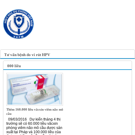
TRANG TIN ĐIỆN TỬ
HỘI Y HỌC DỰ PHÒNG
VIỆT NAM
VIETNAM ASSOCIATION OF
PREVENTIVE MEDICINE
Tư vấn bệnh do vi rút HPV
000 liều
Thêm 160.000 liều văcxin viêm não mô
cầu
09/03/2016 Dự kiến tháng 4 thị
trường sẽ có 60.000 liều văcxin
phòng viêm não mô cầu được sản
xuất tại Pháp và 100.000 liều của