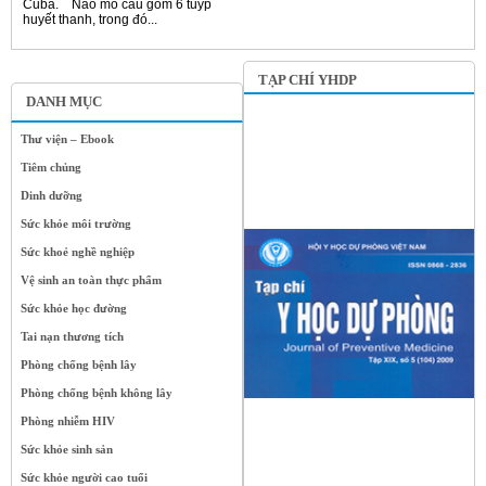
Cuba. Não mô cầu gồm 6 tuýp
huyết thanh, trong đó...
TẠP CHÍ YHDP
DANH MỤC
Thư viện – Ebook
Tiêm chủng
Dinh dưỡng
Sức khỏe môi trường
Sức khoẻ nghề nghiệp
Vệ sinh an toàn thực phẩm
Sức khỏe học đường
Tai nạn thương tích
Phòng chống bệnh lây
Phòng chống bệnh không lây
Phòng nhiễm HIV
Sức khỏe sinh sản
Sức khỏe người cao tuổi