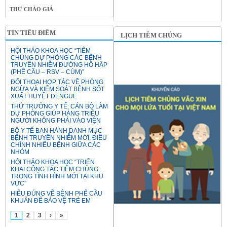
THƯ CHÀO GIÁ
TIN TIÊU ĐIỂM
LỊCH TIÊM CHỦNG
HỘI THẢO KHOA HỌC “TIÊM
CHỦNG DỰ PHÒNG CÁC BỆNH
TRUYỀN NHIỄM ĐƯỜNG HÔ HẤP
(PHẾ CẦU – RSV – CÚM)”
ĐỐI THOẠI HỢP TÁC VỀ PHÒNG
NGỪA VÀ KIỂM SOÁT BỆNH SỐT
XUẤT HUYẾT DENGUE
THỨ TRƯỞNG Y TẾ: CÁN BỘ LÀM
DỰ PHÒNG GIÚP HÀNG TRIỆU
NGƯỜI KHÔNG PHẢI VÀO VIỆN
BỘ Y TẾ BAN HÀNH DANH MỤC
BỆNH TRUYỀN NHIỄM MỚI, ĐIỀU
CHỈNH NHIỀU BỆNH GIỮA CÁC
NHÓM
HỘI THẢO KHOA HỌC “TRIỂN
KHAI CÔNG TÁC TIÊM CHỦNG
TRONG TÌNH HÌNH MỚI TẠI KHU
VỰC”
HIỂU ĐÚNG VỀ BỆNH PHẾ CẦU
KHUẨN ĐỂ BẢO VỆ TRẺ EM
1
2
3
›
»