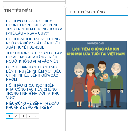
TIN TIÊU ĐIỂM
LỊCH TIÊM CHỦNG
HỘI THẢO KHOA HỌC “TIÊM
CHỦNG DỰ PHÒNG CÁC BỆNH
TRUYỀN NHIỄM ĐƯỜNG HÔ HẤP
(PHẾ CẦU – RSV – CÚM)”
ĐỐI THOẠI HỢP TÁC VỀ PHÒNG
NGỪA VÀ KIỂM SOÁT BỆNH SỐT
XUẤT HUYẾT DENGUE
THỨ TRƯỞNG Y TẾ: CÁN BỘ LÀM
DỰ PHÒNG GIÚP HÀNG TRIỆU
NGƯỜI KHÔNG PHẢI VÀO VIỆN
BỘ Y TẾ BAN HÀNH DANH MỤC
BỆNH TRUYỀN NHIỄM MỚI, ĐIỀU
CHỈNH NHIỀU BỆNH GIỮA CÁC
NHÓM
HỘI THẢO KHOA HỌC “TRIỂN
KHAI CÔNG TÁC TIÊM CHỦNG
TRONG TÌNH HÌNH MỚI TẠI KHU
VỰC”
HIỂU ĐÚNG VỀ BỆNH PHẾ CẦU
KHUẨN ĐỂ BẢO VỆ TRẺ EM
1
2
3
›
»