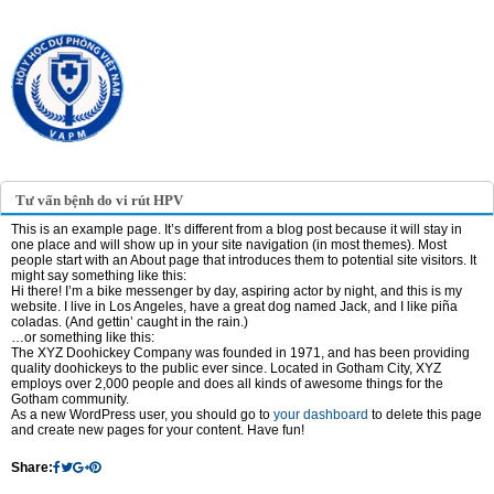
TRANG TIN ĐIỆN TỬ
HỘI Y HỌC DỰ PHÒNG
VIỆT NAM
VIETNAM ASSOCIATION OF
PREVENTIVE MEDICINE
Tư vấn bệnh do vi rút HPV
This is an example page. It’s different from a blog post because it will stay in
one place and will show up in your site navigation (in most themes). Most
people start with an About page that introduces them to potential site visitors. It
might say something like this:
Hi there! I’m a bike messenger by day, aspiring actor by night, and this is my
website. I live in Los Angeles, have a great dog named Jack, and I like piña
coladas. (And gettin’ caught in the rain.)
…or something like this:
The XYZ Doohickey Company was founded in 1971, and has been providing
quality doohickeys to the public ever since. Located in Gotham City, XYZ
employs over 2,000 people and does all kinds of awesome things for the
Gotham community.
As a new WordPress user, you should go to
your dashboard
to delete this page
and create new pages for your content. Have fun!
Share: