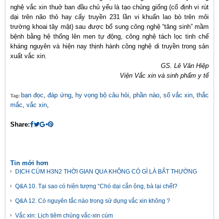
nghệ vắc xin thuở ban đầu chủ yếu là tạo chủng giống (cố định vi rút
dại trên não thỏ hay cấy truyền 231 lần vi khuẩn lao bò trên môi
trường khoai tây mật) sau được bổ sung công nghệ “tăng sinh” mầm
bệnh bằng hệ thống lên men tự động, công nghệ tách lọc tinh chế
kháng nguyên và hiện nay thịnh hành công nghệ di truyền trong sản
xuất vắc xin.
GS. Lê Văn Hiệp
Viện Vắc xin và sinh phẩm y tế
bạn đọc
,
đáp ứng
,
hy vọng bộ câu hỏi
,
phần nào
,
số vắc xin
,
thắc
Tag:
mắc
,
vắc xin
,
Share:
Tin mới hơn
DỊCH CÚM H3N2 THỜI GIAN QUA KHÔNG CÓ GÌ LÀ BẤT THƯỜNG
Q&A 10. Tại sao có hiện tượng “Chó dại cắn ông, bà lại chết?
Q&A 12. Có nguyên tắc nào trong sử dụng vắc xin không ?
Vắc xin: Lịch tiêm chủng vắc-xin cúm