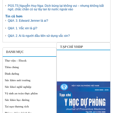
PGS.TS Nguyễn Huy Nga: Dịch bùng lại không vui – nhưng không bất
ngờ, chắc chắn có sự lây lan từ nước ngoài vào
Tin cũ hơn
Q&A: 3. Edward Jenner là ai?
Q&A: 1. Vắc xin là gì?
Q&A: 2. Ai là người đầu tiên sử dụng vắc xin?
TẠP CHÍ YHDP
DANH MỤC
Thư viện – Ebook
Tiêm chủng
Dinh dưỡng
Sức khỏe môi trường
Sức khoẻ nghề nghiệp
Vệ sinh an toàn thực phẩm
Sức khỏe học đường
Tai nạn thương tích