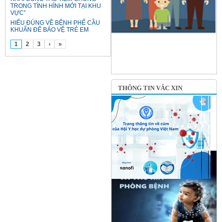
TRONG TÌNH HÌNH MỚI TẠI KHU
VỰC”
HIỂU ĐÚNG VỀ BỆNH PHẾ CẦU
KHUẨN ĐỂ BẢO VỆ TRẺ EM
1
2
3
›
»
THÔNG TIN VẮC XIN