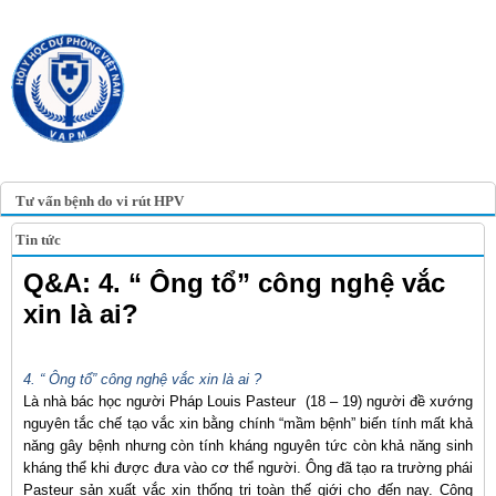
TRANG TIN ĐIỆN TỬ
HỘI Y HỌC DỰ PHÒNG
VIỆT NAM
VIETNAM ASSOCIATION OF
PREVENTIVE MEDICINE
Tư vấn bệnh do vi rút HPV
Tin tức
Q&A: 4. “ Ông tổ” công nghệ vắc
xin là ai?
4. “ Ông tổ” công nghệ vắc xin là ai ?
Là nhà bác học người Pháp Louis Pasteur (18 – 19) người đề xướng
nguyên tắc chế tạo vắc xin bằng chính “mầm bệnh” biến tính mất khả
năng gây bệnh nhưng còn tính kháng nguyên tức còn khả năng sinh
kháng thể khi được đưa vào cơ thể người. Ông đã tạo ra trường phái
Pasteur sản xuất vắc xin thống trị toàn thế giới cho đến nay. Công