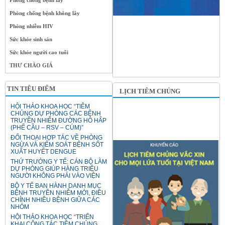
Phòng chống bệnh lây
Phòng chống bệnh không lây
Phòng nhiễm HIV
Sức khỏe sinh sản
Sức khỏe người cao tuổi
THƯ CHÀO GIÁ
TIN TIÊU ĐIỂM
LỊCH TIÊM CHỦNG
HỘI THẢO KHOA HỌC “TIÊM
CHỦNG DỰ PHÒNG CÁC BỆNH
TRUYỀN NHIỄM ĐƯỜNG HÔ HẤP
(PHẾ CẦU – RSV – CÚM)”
ĐỐI THOẠI HỢP TÁC VỀ PHÒNG
NGỪA VÀ KIỂM SOÁT BỆNH SỐT
XUẤT HUYẾT DENGUE
THỨ TRƯỞNG Y TẾ: CÁN BỘ LÀM
DỰ PHÒNG GIÚP HÀNG TRIỆU
NGƯỜI KHÔNG PHẢI VÀO VIỆN
BỘ Y TẾ BAN HÀNH DANH MỤC
BỆNH TRUYỀN NHIỄM MỚI, ĐIỀU
CHỈNH NHIỀU BỆNH GIỮA CÁC
NHÓM
HỘI THẢO KHOA HỌC “TRIỂN
KHAI CÔNG TÁC TIÊM CHỦNG