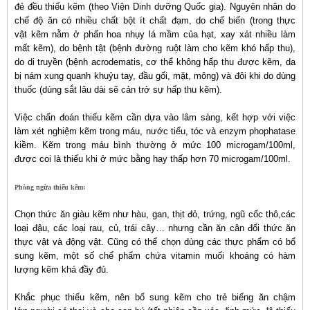
đẻ đều thiếu kẽm (theo Viện Dinh dưỡng Quốc gia). Nguyên nhân do
chế độ ăn có nhiều chất bột ít chất đạm, do chế biến (trong thực
vật kẽm nằm ở phấn hoa nhụy lá mầm của hạt, xay xát nhiều làm
mất kẽm), do bệnh tật (bệnh đường ruột làm cho kẽm khó hấp thu),
do di truyền (bệnh acrodematis, cơ thể không hấp thu được kẽm, da
bị nám xung quanh khuỷu tay, đầu gối, mặt, mông) và đôi khi do dùng
thuốc (dùng sắt lâu dài sẽ cản trở sự hấp thu kẽm).
Việc chẩn đoán thiếu kẽm cần dựa vào lâm sàng, kết hợp với việc
làm xét nghiệm kẽm trong máu, nước tiểu, tóc và enzym phophatase
kiềm. Kẽm trong máu bình thường ở mức 100 microgam/100ml,
được coi là thiếu khi ở mức bằng hay thấp hơn 70 microgam/100ml.
Phòng ngừa thiếu kẽm:
Chọn thức ăn giàu kẽm như hàu, gan, thịt đỏ, trứng, ngũ cốc thô,các
loại đậu, các loại rau, củ, trái cây… nhưng cần ăn cân đối thức ăn
thực vật và động vật. Cũng có thể chọn dùng các thực phẩm có bổ
sung kẽm, một số chế phẩm chứa vitamin muối khoáng có hàm
lượng kẽm khá đầy đủ.
Khắc phục thiếu kẽm, nên bổ sung kẽm cho trẻ biếng ăn chậm