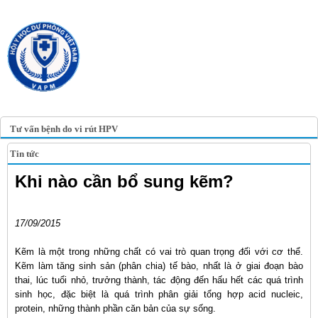
TRANG TIN ĐIỆN TỬ
HỘI Y HỌC DỰ PHÒNG
VIỆT NAM
VIETNAM ASSOCIATION OF
PREVENTIVE MEDICINE
Tư vấn bệnh do vi rút HPV
Tin tức
Khi nào cần bổ sung kẽm?
17/09/2015
Kẽm là một trong những chất có vai trò quan trọng đối với cơ thể.
Kẽm làm tăng sinh sản (phân chia) tế bào, nhất là ở giai đoạn bào
thai, lúc tuổi nhỏ, trưởng thành, tác động đến hấu hết các quá trình
sinh học, đặc biệt là quá trình phân giải tổng hợp acid nucleic,
protein, những thành phần căn bản của sự sống.