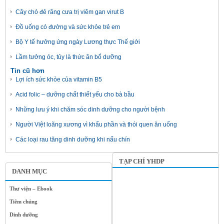
Cây chó đẻ răng cưa trị viêm gan virut B
Đồ uống có đường và sức khỏe trẻ em
Bộ Y tế hưởng ứng ngày Lương thực Thế giới
Lầm tưởng óc, tủy là thức ăn bổ dưỡng
Tin cũ hơn
Lợi ích sức khỏe của vitamin B5
Acid folic – dưỡng chất thiết yếu cho bà bầu
Những lưu ý khi chăm sóc dinh dưỡng cho người bệnh
Người Việt loãng xương vì khẩu phần và thói quen ăn uống
Các loại rau tăng dinh dưỡng khi nấu chín
TẠP CHÍ YHDP
DANH MỤC
Thư viện – Ebook
Tiêm chủng
Dinh dưỡng