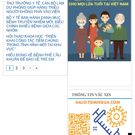
THỨ TRƯỞNG Y TẾ: CÁN BỘ LÀM
DỰ PHÒNG GIÚP HÀNG TRIỆU
NGƯỜI KHÔNG PHẢI VÀO VIỆN
BỘ Y TẾ BAN HÀNH DANH MỤC
BỆNH TRUYỀN NHIỄM MỚI, ĐIỀU
CHỈNH NHIỀU BỆNH GIỮA CÁC
NHÓM
HỘI THẢO KHOA HỌC “TRIỂN
KHAI CÔNG TÁC TIÊM CHỦNG
TRONG TÌNH HÌNH MỚI TẠI KHU
VỰC”
HIỂU ĐÚNG VỀ BỆNH PHẾ CẦU
KHUẨN ĐỂ BẢO VỆ TRẺ EM
1
2
3
›
»
THÔNG TIN VẮC XIN