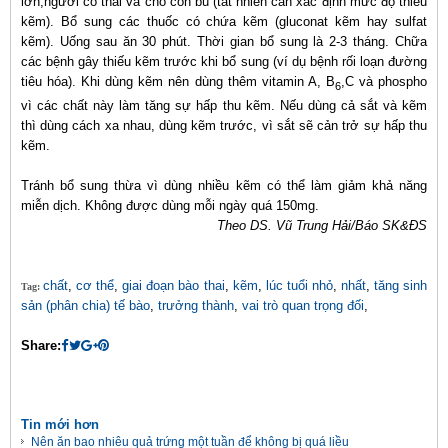
lớn,người có thai và cho con bú (tất nhiên cần xác định mức độ thiếu
kẽm). Bổ sung các thuốc có chứa kẽm (gluconat kẽm hay sulfat
kẽm). Uống sau ăn 30 phút. Thời gian bổ sung là 2-3 tháng. Chữa
các bệnh gây thiếu kẽm trước khi bổ sung (ví dụ bệnh rối loạn đường
tiêu hóa). Khi dùng kẽm nên dùng thêm vitamin A, B
,C và phospho
6
vì các chất này làm tăng sự hấp thu kẽm. Nếu dùng cả sắt và kẽm
thì dùng cách xa nhau, dùng kẽm trước, vì sắt sẽ cản trở sự hấp thu
kẽm.
Tránh bổ sung thừa vì dùng nhiều kẽm có thể làm giảm khả năng
miễn dịch. Không được dùng mỗi ngày quá 150mg.
Theo DS.
Vũ Trung Hải/Báo SK&ĐS
chất
,
cơ thể
,
giai đoạn bào thai
,
kẽm
,
lúc tuổi nhỏ
,
nhất
,
tăng sinh
Tag:
sản (phân chia) tế bào
,
trưởng thành
,
vai trò quan trọng đối
,
Share:
Tin mới hơn
Nên ăn bao nhiêu quả trứng một tuần để không bị quá liều