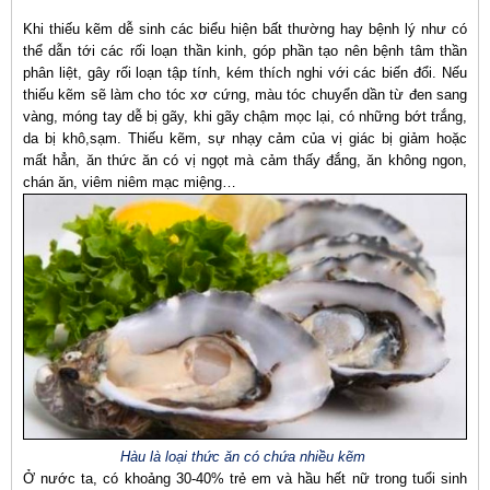
Khi thiếu kẽm dễ sinh các biểu hiện bất thường hay bệnh lý như có
thể dẫn tới các rối loạn thần kinh, góp phần tạo nên bệnh tâm thần
phân liệt, gây rối loạn tập tính, kém thích nghi với các biến đổi. Nếu
thiếu kẽm sẽ làm cho tóc xơ cứng, màu tóc chuyển dần từ đen sang
vàng, móng tay dễ bị gãy, khi gãy chậm mọc lại, có những bớt trắng,
da bị khô,sạm. Thiếu kẽm, sự nhạy cảm của vị giác bị giảm hoặc
mất hẳn, ăn thức ăn có vị ngọt mà cảm thấy đắng, ăn không ngon,
chán ăn, viêm niêm mạc miệng…
Hàu là loại thức ăn có chứa nhiều
kẽm
Ở nước ta, có khoảng 30-40% trẻ em và hầu hết nữ trong tuổi sinh