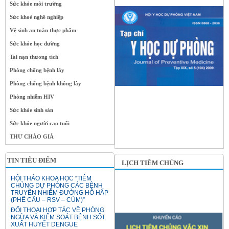
Sức khỏe môi trường
Sức khoẻ nghề nghiệp
Vệ sinh an toàn thực phẩm
Sức khỏe học đường
Tai nạn thương tích
Phòng chống bệnh lây
Phòng chống bệnh không lây
Phòng nhiễm HIV
Sức khỏe sinh sản
Sức khỏe người cao tuổi
THƯ CHÀO GIÁ
TIN TIÊU ĐIỂM
LỊCH TIÊM CHỦNG
HỘI THẢO KHOA HỌC “TIÊM
CHỦNG DỰ PHÒNG CÁC BỆNH
TRUYỀN NHIỄM ĐƯỜNG HÔ HẤP
(PHẾ CẦU – RSV – CÚM)”
ĐỐI THOẠI HỢP TÁC VỀ PHÒNG
NGỪA VÀ KIỂM SOÁT BỆNH SỐT
XUẤT HUYẾT DENGUE