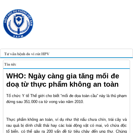
TRANG TIN ĐIỆN TỬ
HỘI Y HỌC DỰ PHÒNG
VIỆT NAM
VIETNAM ASSOCIATION OF
PREVENTIVE MEDICINE
Tư vấn bệnh do vi rút HPV
Tin tức
WHO: Ngày càng gia tăng mối đe
doạ từ thực phẩm không an toàn
Tổ chức Y tế Thế giới cho biết “mối đe dọa toàn cầu” này là thủ phạm
đứng sau 351.000 ca tử vong vào năm 2010.
Thực phẩm không an toàn, ví dụ như thịt nấu chưa chín, trái cây và
rau quả bị dính chất thải hay các loài động vật có mai, vỏ chứa độc
tố biển, có thể gây ra 200 vấn đề từ tiêu chảy đến ung thư. Chúng