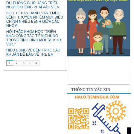
DỰ PHÒNG GIÚP HÀNG TRIỆU
NGƯỜI KHÔNG PHẢI VÀO VIỆN
BỘ Y TẾ BAN HÀNH DANH MỤC
BỆNH TRUYỀN NHIỄM MỚI, ĐIỀU
CHỈNH NHIỀU BỆNH GIỮA CÁC
NHÓM
HỘI THẢO KHOA HỌC “TRIỂN
KHAI CÔNG TÁC TIÊM CHỦNG
TRONG TÌNH HÌNH MỚI TẠI KHU
VỰC”
HIỂU ĐÚNG VỀ BỆNH PHẾ CẦU
KHUẨN ĐỂ BẢO VỆ TRẺ EM
1
2
3
›
»
THÔNG TIN VẮC XIN