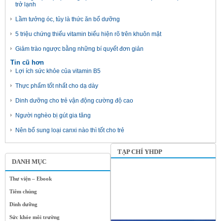
trở lạnh
Lầm tưởng óc, tủy là thức ăn bổ dưỡng
5 triệu chứng thiếu vitamin biểu hiện rõ trên khuôn mặt
Giảm trào ngược bằng những bí quyết đơn giản
Tin cũ hơn
Lợi ích sức khỏe của vitamin B5
Thực phẩm tốt nhất cho dạ dày
Dinh dưỡng cho trẻ vận động cường độ cao
Người nghèo bị gút gia tăng
Nên bổ sung loại canxi nào thì tốt cho trẻ
TẠP CHÍ YHDP
DANH MỤC
Thư viện – Ebook
Tiêm chủng
Dinh dưỡng
Sức khỏe môi trường