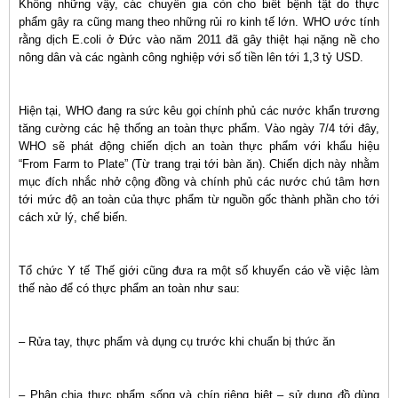
Không những vậy, các chuyên gia còn cho biết bệnh tật do thực
phẩm gây ra cũng mang theo những rủi ro kinh tế lớn. WHO ước tính
rằng dịch E.coli ở Đức vào năm 2011 đã gây thiệt hại nặng nề cho
nông dân và các ngành công nghiệp với số tiền lên tới 1,3 tỷ USD.
Hiện tại, WHO đang ra sức kêu gọi chính phủ các nước khẩn trương
tăng cường các hệ thống an toàn thực phẩm. Vào ngày 7/4 tới đây,
WHO sẽ phát động chiến dịch an toàn thực phẩm với khẩu hiệu
“From Farm to Plate” (Từ trang trại tới bàn ăn). Chiến dịch này nhằm
mục đích nhắc nhở cộng đồng và chính phủ các nước chú tâm hơn
tới mức độ an toàn của thực phẩm từ nguồn gốc thành phần cho tới
cách xử lý, chế biến.
Tổ chức Y tế Thế giới cũng đưa ra một số khuyến cáo về việc làm
thế nào để có thực phẩm an toàn như sau:
– Rửa tay, thực phẩm và dụng cụ trước khi chuẩn bị thức ăn
– Phân chia thực phẩm sống và chín riêng biệt – sử dụng đồ dùng