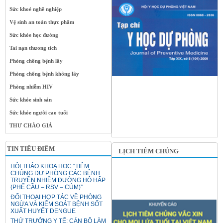
Sức khoẻ nghề nghiệp
Vệ sinh an toàn thực phẩm
Sức khỏe học đường
Tai nạn thương tích
Phòng chống bệnh lây
Phòng chống bệnh không lây
Phòng nhiễm HIV
Sức khỏe sinh sản
Sức khỏe người cao tuổi
THƯ CHÀO GIÁ
TIN TIÊU ĐIỂM
LỊCH TIÊM CHỦNG
HỘI THẢO KHOA HỌC “TIÊM
CHỦNG DỰ PHÒNG CÁC BỆNH
TRUYỀN NHIỄM ĐƯỜNG HÔ HẤP
(PHẾ CẦU – RSV – CÚM)”
ĐỐI THOẠI HỢP TÁC VỀ PHÒNG
NGỪA VÀ KIỂM SOÁT BỆNH SỐT
XUẤT HUYẾT DENGUE
THỨ TRƯỞNG Y TẾ: CÁN BỘ LÀM