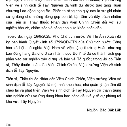
Viện vệ sinh dịch tễ Tây Nguyên đã vinh dự được trao tặng Huân
chương Lao động hạng Ba. Phần thưởng cao quý này là sự ghi nhận
xứng đáng cho những đóng góp bền bỉ, tận tâm và đầy trách nhiệm
của Tiến sĩ, Thầy thuốc Nhân dân Viên Chinh Chiến đối với sự
nghiệp bảo vệ, chăm sóc và nâng cao sức khỏe nhân dân.
Trước đó, ngày 16/9/2025, Phó Chủ tịch nước Võ Thị Ánh Xuân đã
ký ban hành Quyết định số 1799/QĐ-CTN của Chủ tịch nước Cộng
hòa xã hội chủ nghĩa Việt Nam về việc tặng thưởng Huân chương
Lao động hạng Ba cho 3 cá nhân thuộc Bộ Y tế đã có thành tích góp
phần vào sự nghiệp xây dựng và bảo vệ Tổ quốc; trong đó có Tiến
sĩ, Thầy thuốc nhân dân Viên Chinh Chiến, Viện trưởng Viện vệ sinh
dịch tễ Tây Nguyên.
Tiến sĩ, Thầy thuốc Nhân dân Viên Chinh Chiến, Viện trưởng Viện vệ
sinh dịch tễ Tây Nguyên là một nhà khoa học, nhà quản lý tận tâm đã
chèo lái và phát triển Viện Vệ sinh dịch tễ Tây Nguyên trở thành trung
tâm nghiên cứu và ứng dụng khoa học hàng đầu về y tế dự phòng tại
khu vực Tây Nguyên.
Nguồn: Báo Đắk Lắk
Tag: