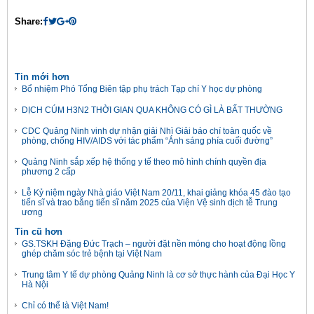
Share:
Tin mới hơn
Bổ nhiệm Phó Tổng Biên tập phụ trách Tạp chí Y học dự phòng
DỊCH CÚM H3N2 THỜI GIAN QUA KHÔNG CÓ GÌ LÀ BẤT THƯỜNG
CDC Quảng Ninh vinh dự nhận giải Nhì Giải báo chí toàn quốc về
phòng, chống HIV/AIDS với tác phẩm “Ánh sáng phía cuối đường”
Quảng Ninh sắp xếp hệ thống y tế theo mô hình chính quyền địa
phương 2 cấp
Lễ Kỷ niệm ngày Nhà giáo Việt Nam 20/11, khai giảng khóa 45 đào tạo
tiến sĩ và trao bằng tiến sĩ năm 2025 của Viện Vệ sinh dịch tễ Trung
ương
Tin cũ hơn
GS.TSKH Đặng Đức Trạch – người đặt nền móng cho hoạt động lồng
ghép chăm sóc trẻ bệnh tại Việt Nam
Trung tâm Y tế dự phòng Quảng Ninh là cơ sở thực hành của Đại Học Y
Hà Nội
Chỉ có thể là Việt Nam!