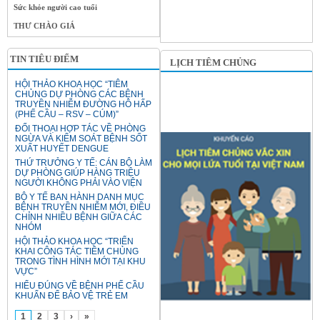
Sức khỏe người cao tuổi
THƯ CHÀO GIÁ
TIN TIÊU ĐIỂM
LỊCH TIÊM CHỦNG
HỘI THẢO KHOA HỌC “TIÊM
CHỦNG DỰ PHÒNG CÁC BỆNH
TRUYỀN NHIỄM ĐƯỜNG HÔ HẤP
(PHẾ CẦU – RSV – CÚM)”
ĐỐI THOẠI HỢP TÁC VỀ PHÒNG
NGỪA VÀ KIỂM SOÁT BỆNH SỐT
XUẤT HUYẾT DENGUE
THỨ TRƯỞNG Y TẾ: CÁN BỘ LÀM
DỰ PHÒNG GIÚP HÀNG TRIỆU
NGƯỜI KHÔNG PHẢI VÀO VIỆN
BỘ Y TẾ BAN HÀNH DANH MỤC
BỆNH TRUYỀN NHIỄM MỚI, ĐIỀU
CHỈNH NHIỀU BỆNH GIỮA CÁC
NHÓM
HỘI THẢO KHOA HỌC “TRIỂN
KHAI CÔNG TÁC TIÊM CHỦNG
TRONG TÌNH HÌNH MỚI TẠI KHU
VỰC”
HIỂU ĐÚNG VỀ BỆNH PHẾ CẦU
KHUẨN ĐỂ BẢO VỆ TRẺ EM
1
2
3
›
»