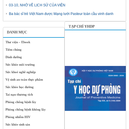
03-10, NHỚ VỀ LỊCH SỬ CỦA VIỆN
Ba bác sĩ trẻ Việt Nam được Mạng lưới Pasteur toàn cầu vinh danh
TẠP CHÍ YHDP
DANH MỤC
Thư viện – Ebook
Tiêm chủng
Dinh dưỡng
Sức khỏe môi trường
Sức khoẻ nghề nghiệp
Vệ sinh an toàn thực phẩm
Sức khỏe học đường
Tai nạn thương tích
Phòng chống bệnh lây
Phòng chống bệnh không lây
Phòng nhiễm HIV
Sức khỏe sinh sản