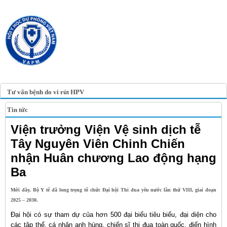
TRANG TIN ĐIỆN TỬ
HỘI Y HỌC DỰ PHÒNG
VIỆT NAM
VIETNAM ASSOCIATION OF
PREVENTIVE MEDICINE
Tư vấn bệnh do vi rút HPV
Tin tức
Viện trưởng Viện Vệ sinh dịch tễ
Tây Nguyên Viên Chinh Chiến
nhận Huân chương Lao động hạng
Ba
Mới đây, Bộ Y tế đã long trọng tổ chức Đại hội Thi đua yêu nước lần thứ VIII, giai đoạn
2025 – 2030.
Đại hội có sự tham dự của hơn 500 đại biểu tiêu biểu, đại diện cho
các tập thể, cá nhân anh hùng, chiến sĩ thi đua toàn quốc, điển hình