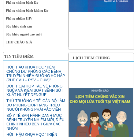
Phòng chống bệnh lây
Phòng chống bệnh không lây
Phòng nhiễm HIV
Sức khỏe sinh sản
Sức khỏe người cao tuổi
THƯ CHÀO GIÁ
TIN TIÊU ĐIỂM
LỊCH TIÊM CHỦNG
HỘI THẢO KHOA HỌC “TIÊM
CHỦNG DỰ PHÒNG CÁC BỆNH
TRUYỀN NHIỄM ĐƯỜNG HÔ HẤP
(PHẾ CẦU – RSV – CÚM)”
ĐỐI THOẠI HỢP TÁC VỀ PHÒNG
NGỪA VÀ KIỂM SOÁT BỆNH SỐT
XUẤT HUYẾT DENGUE
THỨ TRƯỞNG Y TẾ: CÁN BỘ LÀM
DỰ PHÒNG GIÚP HÀNG TRIỆU
NGƯỜI KHÔNG PHẢI VÀO VIỆN
BỘ Y TẾ BAN HÀNH DANH MỤC
BỆNH TRUYỀN NHIỄM MỚI, ĐIỀU
CHỈNH NHIỀU BỆNH GIỮA CÁC
NHÓM
HỘI THẢO KHOA HỌC “TRIỂN