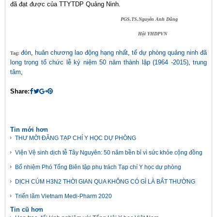
đã đạt được của TTYTDP Quảng Ninh.
PGS.TS.Nguyễn Anh Dũng
Hội YHDPVN
đón
,
huân chương lao động hạng nhất
,
tế dự phòng quảng ninh đã
Tag:
long trọng tổ chức lễ kỷ niệm 50 năm thành lập (1964 -2015)
,
trung
tâm
,
Share:
Tin mới hơn
THƯ MỜI ĐĂNG TẠP CHÍ Y HỌC DỰ PHÒNG
Viện Vệ sinh dịch tễ Tây Nguyên: 50 năm bền bỉ vì sức khỏe cộng đồng
Bổ nhiệm Phó Tổng Biên tập phụ trách Tạp chí Y học dự phòng
DỊCH CÚM H3N2 THỜI GIAN QUA KHÔNG CÓ GÌ LÀ BẤT THƯỜNG
Triển lãm Vietnam Medi-Pharm 2020
Tin cũ hơn