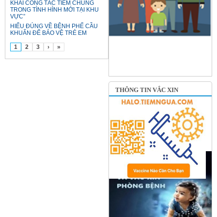
KHAI CÔNG TÁC TIÊM CHỦNG
TRONG TÌNH HÌNH MỚI TẠI KHU
VỰC”
HIỂU ĐÚNG VỀ BỆNH PHẾ CẦU
KHUẨN ĐỂ BẢO VỆ TRẺ EM
1
2
3
›
»
THÔNG TIN VẮC XIN