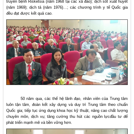
truyền bệnh Risketsia (năm 1968 tại các xã đảo); dịch sốt xuất huyết
(năm 1969); dịch tả (năm 1976)…; các chương trình y tế Quốc gia
đều đạt được kết quả cao.
50 năm qua, các thế hệ lãnh đạo, nhân viên của Trung tâm
luôn tận tâm, đoàn kết xây dựng và duy trì Trung tâm theo chuẩn
Quốc gia; tiếp tục ứng dụng khoa học kỹ thuật, nâng cao chất lượng
chuyên môn, dịch vụ; tăng cường thu hút các nguồn lựcđầu tư để
phát triển mạnh mẽ và bền vững hơn.