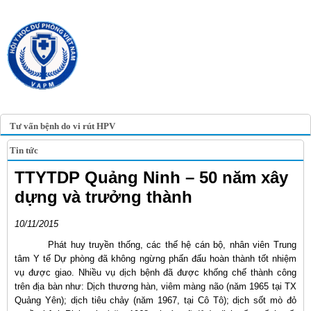
TRANG TIN ĐIỆN TỬ
HỘI Y HỌC DỰ PHÒNG
VIỆT NAM
VIETNAM ASSOCIATION OF
PREVENTIVE MEDICINE
Tư vấn bệnh do vi rút HPV
Tin tức
TTYTDP Quảng Ninh – 50 năm xây
dựng và trưởng thành
10/11/2015
Phát huy truyền thống, các thế hệ cán bộ, nhân viên Trung
tâm Y tế Dự phòng đã không ngừng phấn đấu hoàn thành tốt nhiệm
vụ được giao. Nhiều vụ dịch bệnh đã được khống chế thành công
trên địa bàn như: Dịch thương hàn, viêm màng não (năm 1965 tại TX
Quảng Yên); dịch tiêu chảy (năm 1967, tại Cô Tô); dịch sốt mò đỏ