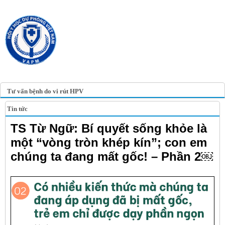
TRANG TIN ĐIỆN TỬ
HỘI Y HỌC DỰ PHÒNG
VIỆT NAM
VIETNAM ASSOCIATION OF
PREVENTIVE MEDICINE
Tư vấn bệnh do vi rút HPV
Tin tức
TS Từ Ngữ: Bí quyết sống khỏe là
một “vòng tròn khép kín”; con em
chúng ta đang mất gốc! – Phần 2￼