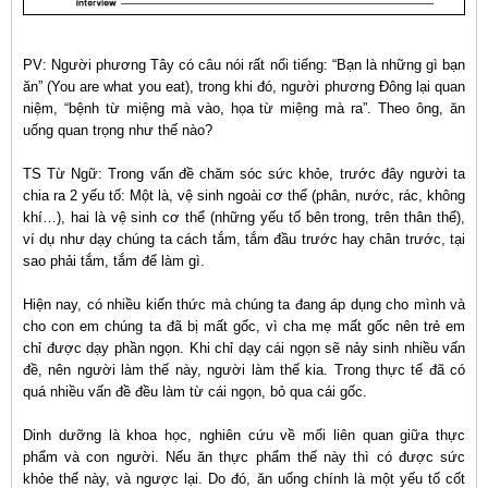
PV: Người phương Tây có câu nói rất nổi tiếng: “Bạn là những gì bạn
ăn” (You are what you eat), trong khi đó, người phương Đông lại quan
niệm, “bệnh từ miệng mà vào, họa từ miệng mà ra”. Theo ông, ăn
uống quan trọng như thế nào?
TS Từ Ngữ: Trong vấn đề chăm sóc sức khỏe, trước đây người ta
chia ra 2 yếu tố: Một là, vệ sinh ngoài cơ thể (phân, nước, rác, không
khí…), hai là vệ sinh cơ thể (những yếu tố bên trong, trên thân thể),
ví dụ như dạy chúng ta cách tắm, tắm đầu trước hay chân trước, tại
sao phải tắm, tắm để làm gì.
Hiện nay, có nhiều kiến thức mà chúng ta đang áp dụng cho mình và
cho con em chúng ta đã bị mất gốc, vì cha mẹ mất gốc nên trẻ em
chỉ được dạy phần ngọn. Khi chỉ dạy cái ngọn sẽ nảy sinh nhiều vấn
đề, nên người làm thế này, người làm thế kia. Trong thực tế đã có
quá nhiều vấn đề đều làm từ cái ngọn, bỏ qua cái gốc.
Dinh dưỡng là khoa học, nghiên cứu về mối liên quan giữa thực
phẩm và con người. Nếu ăn thực phẩm thế này thì có được sức
khỏe thế này, và ngược lại. Do đó, ăn uống chính là một yếu tố cốt