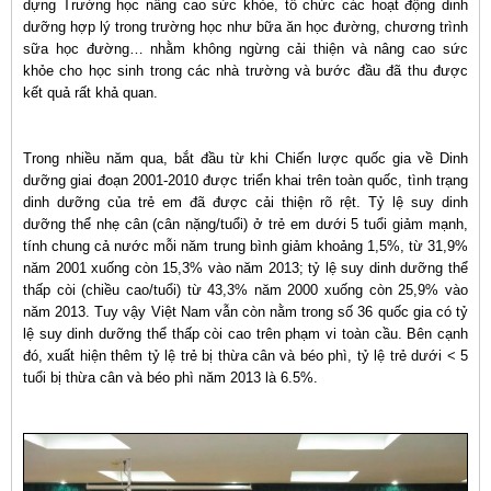
dựng Trường học nâng cao sức khỏe, tổ chức các hoạt động dinh
dưỡng hợp lý trong trường học như bữa ăn học đường, chương trình
sữa học đường… nhằm không ngừng cải thiện và nâng cao sức
khỏe cho học sinh trong các nhà trường và bước đầu đã thu được
kết quả rất khả quan.
Trong nhiều năm qua, bắt đầu từ khi Chiến lược quốc gia về Dinh
dưỡng giai đoạn 2001-2010 được triển khai trên toàn quốc, tình trạng
dinh dưỡng của trẻ em đã được cải thiện rõ rệt. Tỷ lệ suy dinh
dưỡng thể nhẹ cân (cân nặng/tuổi) ở trẻ em dưới 5 tuổi giảm mạnh,
tính chung cả nước mỗi năm trung bình giảm khoảng 1,5%, từ 31,9%
năm 2001 xuống còn 15,3% vào năm 2013; tỷ lệ suy dinh dưỡng thể
thấp còi (chiều cao/tuổi) từ 43,3% năm 2000 xuống còn 25,9% vào
năm 2013. Tuy vậy Việt Nam vẫn còn nằm trong số 36 quốc gia có tỷ
lệ suy dinh dưỡng thể thấp còi cao trên phạm vi toàn cầu. Bên cạnh
đó, xuất hiện thêm tỷ lệ trẻ bị thừa cân và béo phì, tỷ lệ trẻ dưới < 5
tuổi bị thừa cân và béo phì năm 2013 là 6.5%.