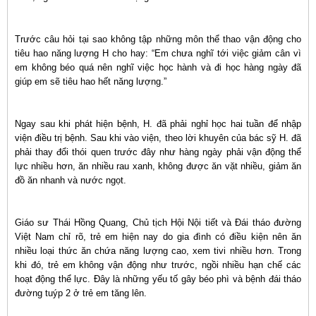
Trước câu hỏi tại sao không tập những môn thể thao vận động cho
tiêu hao năng lượng H cho hay: “Em chưa nghĩ tới việc giảm cân vì
em không béo quá nên nghĩ việc học hành và đi học hàng ngày đã
giúp em sẽ tiêu hao hết năng lượng.”
Ngay sau khi phát hiện bệnh, H. đã phải nghỉ học hai tuần để nhập
viện điều trị bệnh. Sau khi vào viện, theo lời khuyên của bác sỹ H. đã
phải thay đổi thói quen trước đây như hàng ngày phải vận động thể
lực nhiều hơn, ăn nhiều rau xanh, không được ăn vặt nhiều, giảm ăn
đồ ăn nhanh và nước ngọt.
Giáo sư Thái Hồng Quang, Chủ tịch Hội Nội tiết và Đái tháo đường
Việt Nam chỉ rõ, trẻ em hiện nay do gia đình có điều kiện nên ăn
nhiều loại thức ăn chứa năng lượng cao, xem tivi nhiều hơn. Trong
khi đó, trẻ em không vận động như trước, ngồi nhiều hạn chế các
hoạt động thể lực. Đây là những yếu tố gây béo phì và bệnh đái tháo
đường tuýp 2 ở trẻ em tăng lên.