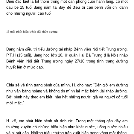
Điều đặc biệt là lọt thỏm trong một căn phòng cuối hành lang, có một
cậu bé 15 tuổi đang nằm tại đây để điều trị căn bệnh vốn chỉ dành
cho những người cao tuổi.
15 tuổi phát hiện bệnh đái tháo đường
Đang nằm điều trị tiểu đường tại nhập Bệnh viện Nội tiết Trung ương,
P.T.H (15 tuổi), đang học lớp 10, ở quận Hai Bà Trưng (Hà Nội) nhập
Bệnh viện Nội tiết Trung ương ngày 27/10 trong tình trạng đường
huyết lên ở mức cao.
Chia sẻ về tình trạng bệnh của mình, H. cho hay: “Đến giờ em dường
như vẫn bàng hoàng và không tin mình lại mắc bệnh đái tháo đường.
Bởi bệnh này theo em biết, hầu hết những người già và người có tuổi
mới mắc.”
H. kể, em phát hiện bệnh rất tình cờ. Trong một tháng gần đây em
thường xuyên có những biểu hiện như khát nước, uống nước nhiều
và bị sút cân. Những triệu chứng trên xuất hiện trong vòng một tháng.