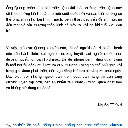
Ông Quang phân tích, khi mắc bệnh đái tháo đường, căn bệnh này
sẽ theo những bệnh nhân trẻ tuổi suốt cuộc đời và các biến chứng có
thể phát sinh như bệnh tim mạch, bệnh thận, các vấn đề ảnh hưởng
đến mắt và tổn thương thần kinh sẽ xảy ra với họ khi tuổi đời còn
trẻ.
Vì vậy, giáo sư Quang khuyến cáo, tất cả người dân đi khám bệnh
nên tiến hành thêm xét nghiệm đường huyết, xét nghiệm mỡ máu,
đường huyết, rối loạn lipid máu. Để dự phòng bệnh, điều quan trọng
là mỗi người cần đạt được và duy trì trọng lượng cơ thể phù hợp với
từng giai đoạn phát triển, nên vận động thể lực khoảng 30 phút ngày.
Đặc biệt, với những người cần kiểm soát cân nặng thì cần tăng
cường luyện tập hơn, nên ăn nhiều rau, giảm đường, giảm chất béo
và không sử dụng thuốc lá.
Nguồn TTXVN
ăn thức ăn nhiều năng lượng
,
chẳng hạn
,
chơi thể thao
,
chuyện
Tag: