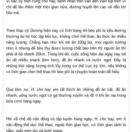
Vị bác sỹ trên cũng cho hay, bệnh nhân trên vẫn đến viện kịp thời vì
chỉ để lâu thêm một thời gian nữa, đường huyết lên cao sẽ dẫn tới
hôn mê.
Theo thạc sỹ Dương hiện nay có tình trạng trẻ béo phì bị tiểu đường
thường do trẻ học tập liên tục, không chơi thể thao, ăn thức ăn nhiều
năng lượng. Chẳng hạn như khi trẻ ăn 100g bơ, mọi người tưởng
nhìn ít nhưng để tiêu thụ được lượng chất béo trên thì người ăn thì
phải đi bộ nhanh 20km. Trong khi đó, cuộc sống hiện đại ngày nay trẻ
ăn rất nhiều snack (bim bim), đồ ăn nhanh và nước ngọt. Đây là
những thứ năng lượng tích lũy trong cơ thể cực kỳ lớn, nếu không
có thời gian chơi thể thao thì béo phì là chuyện hoàn toàn dễ hiểu.
Qua tâm sự, H. cho hay em rất thích ăn những đồ ăn vặt, đồ ăn
nhanh, uống nước ngọt có ga thường xuyên và rất ít khi ăn rau trong
bữa cơm hàng ngày.
Hỏi về chế độ vận động và tập luyện hàng ngày, H. cho hay, em ít
vận động thể dục thể thao, ngoài thời gian học, có thời gian rảnh là
nằm, ngồi xem tivi và lướt mạng.