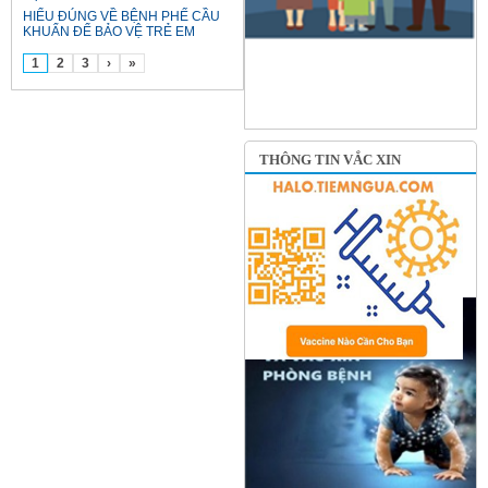
HIỂU ĐÚNG VỀ BỆNH PHẾ CẦU
KHUẨN ĐỂ BẢO VỆ TRẺ EM
1
2
3
›
»
THÔNG TIN VẮC XIN