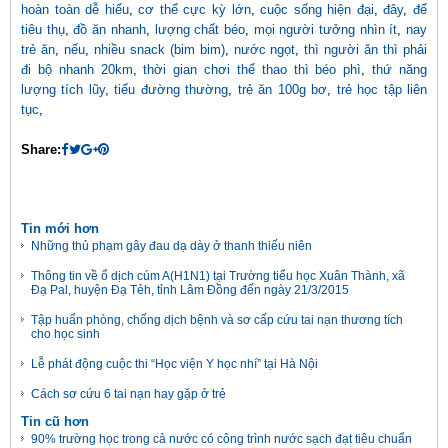
hoàn toàn dễ hiểu
,
cơ thể cực kỳ lớn
,
cuộc sống hiện đại
,
đây
,
để
tiêu thụ
,
đồ ăn nhanh
,
lượng chất béo
,
mọi người tưởng nhìn ít
,
nay
trẻ ăn
,
nếu
,
nhiều snack (bim bim)
,
nước ngọt
,
thì người ăn thì phải
đi bộ nhanh 20km
,
thời gian chơi thể thao thì béo phì
,
thứ năng
lượng tích lũy
,
tiểu đường thường
,
trẻ ăn 100g bơ
,
trẻ học tập liên
tục
,
Share:
Tin mới hơn
Những thủ phạm gây đau dạ dày ở thanh thiếu niên
Thông tin về ổ dịch cúm A(H1N1) tại Trường tiểu học Xuân Thành, xã
Đạ Pal, huyện Đạ Tẻh, tỉnh Lâm Đồng đến ngày 21/3/2015
Tập huấn phòng, chống dịch bệnh và sơ cấp cứu tai nạn thương tích
cho học sinh
Lễ phát động cuộc thi “Học viện Y học nhí” tại Hà Nội
Cách sơ cứu 6 tai nạn hay gặp ở trẻ
Tin cũ hơn
90% trường học trong cả nước có công trình nước sạch đạt tiêu chuẩn