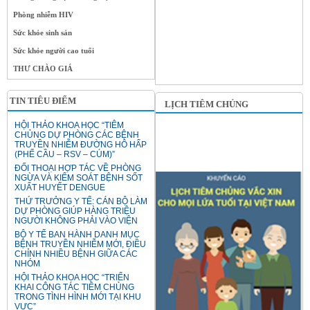
Phòng nhiễm HIV
Sức khỏe sinh sản
Sức khỏe người cao tuổi
THƯ CHÀO GIÁ
TIN TIÊU ĐIỂM
LỊCH TIÊM CHỦNG
HỘI THẢO KHOA HỌC “TIÊM
CHỦNG DỰ PHÒNG CÁC BỆNH
TRUYỀN NHIỄM ĐƯỜNG HÔ HẤP
(PHẾ CẦU – RSV – CÚM)”
ĐỐI THOẠI HỢP TÁC VỀ PHÒNG
NGỪA VÀ KIỂM SOÁT BỆNH SỐT
XUẤT HUYẾT DENGUE
THỨ TRƯỞNG Y TẾ: CÁN BỘ LÀM
DỰ PHÒNG GIÚP HÀNG TRIỆU
NGƯỜI KHÔNG PHẢI VÀO VIỆN
BỘ Y TẾ BAN HÀNH DANH MỤC
BỆNH TRUYỀN NHIỄM MỚI, ĐIỀU
CHỈNH NHIỀU BỆNH GIỮA CÁC
NHÓM
HỘI THẢO KHOA HỌC “TRIỂN
KHAI CÔNG TÁC TIÊM CHỦNG
TRONG TÌNH HÌNH MỚI TẠI KHU
VỰC”