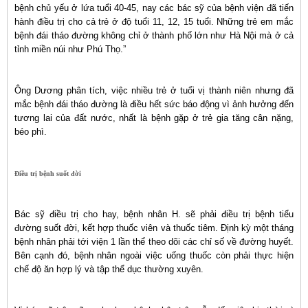
bệnh chủ yếu ở lứa tuổi 40-45, nay các bác sỹ của bệnh viện đã tiến
hành điều trị cho cả trẻ ở độ tuổi 11, 12, 15 tuổi. Những trẻ em mắc
bệnh đái tháo đường không chỉ ở thành phố lớn như Hà Nội mà ở cả
tỉnh miền núi như Phú Thọ.”
Ông Dương phân tích, việc nhiều trẻ ở tuổi vị thành niên nhưng đã
mắc bệnh đái tháo đường là điều hết sức báo động vì ảnh hưởng đến
tương lai của đất nước, nhất là bệnh gặp ở trẻ gia tăng cân nặng,
béo phì.
Điều trị bệnh suốt đời
Bác sỹ điều trị cho hay, bệnh nhân H. sẽ phải điều trị bệnh tiểu
đường suốt đời, kết hợp thuốc viên và thuốc tiêm. Định kỳ một tháng
bệnh nhân phải tới viện 1 lần thể theo dõi các chỉ số về đường huyết.
Bên cạnh đó, bệnh nhân ngoài việc uống thuốc còn phải thực hiện
chế độ ăn hợp lý và tập thể dục thường xuyên.