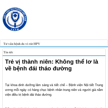
TRANG TIN ĐIỆN TỬ
HỘI Y HỌC DỰ PHÒNG
VIỆT NAM
VIETNAM ASSOCIATION OF
PREVENTIVE MEDICINE
Tư vấn bệnh do vi rút HPV
Tin tức
Trẻ vị thành niên: Không thể lơ là
về bệnh đái tháo đường
Tại khoa dinh dưỡng lâm sàng và tiết chế – Bệnh viện Nội tiết Trung
ương mỗi ngày có hàng chục bệnh nhân trung niên và người già nằm
viện điều trị bệnh đái tháo đường.