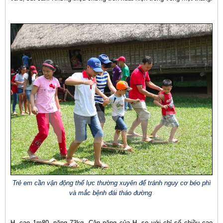
Trẻ em cần vận động thể lực thường xuyên để tránh nguy cơ béo phì
và mắc bệnh đái tháo đường
H. cao 1m80, nặng 73kg. Cân nặng của H. so với chỉ số chiều cao