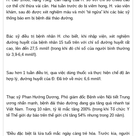
cơ thể chỉ thừa vài cân. Hai tuần trước do bị viêm họng, H. vào viện
khám, sau đó được xét nghiệm máu và mới “té ngửa” khi các bác sỹ
thông báo em bị bệnh đái tháo đường.
Bác sỹ điều trị bệnh nhân H. cho biết, khi nhập viện, xét nghiệm
đường huyết của bệnh nhân 15 tuổi trên với chỉ số đường huyết rất
cao, lên đến 27,5 mml/l (trong khi đó chỉ số của người bình thường
từ 3,9-6,4 mml/l).
Sau hơn 1 tuần điều trị, qua việc dùng thuốc và thực hiện chế độ ăn
hợp lý, đường huyết của Đ. Đã trở về mức 6,6 mml/l.
Thạc sỹ Phan Hướng Dương, Phó giám đốc Bệnh viện Nội tiết Trung
ương nhấn mạnh, bệnh đái tháo đường đang gia tăng quá nhanh tại
Việt Nam. Trong 10 năm, tỷ lệ mắc tăng 200% (trong khi Tổ chức Y
tế Thế giới dự báo trên thế giới chỉ tăng 54% nhưng trong 20 năm).
“Điều đặc biệt là lứa tuổi mắc ngày càng trẻ hóa. Trước kia, người