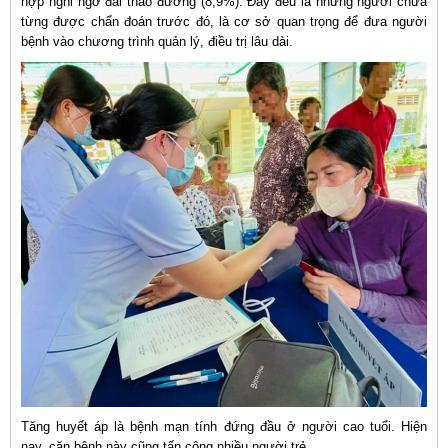
hợp nghi ngờ đái tháo đường (8,9%). Đây đều là những người chưa
từng được chẩn đoán trước đó, là cơ sở quan trọng để đưa người
bệnh vào chương trình quản lý, điều trị lâu dài.
Tăng huyết áp là bệnh mạn tính đứng đầu ở người cao tuổi. Hiện
nay, căn bệnh này cũng tấn công nhiều người trẻ