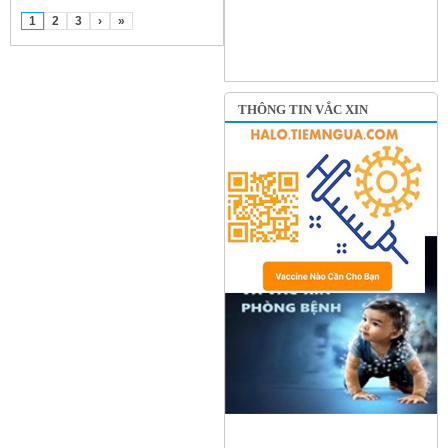
1
2
3
›
»
THÔNG TIN VẮC XIN