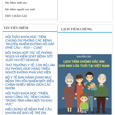
Sức khỏe sinh sản
Sức khỏe người cao tuổi
THƯ CHÀO GIÁ
TIN TIÊU ĐIỂM
LỊCH TIÊM CHỦNG
HỘI THẢO KHOA HỌC “TIÊM
CHỦNG DỰ PHÒNG CÁC BỆNH
TRUYỀN NHIỄM ĐƯỜNG HÔ HẤP
(PHẾ CẦU – RSV – CÚM)”
ĐỐI THOẠI HỢP TÁC VỀ PHÒNG
NGỪA VÀ KIỂM SOÁT BỆNH SỐT
XUẤT HUYẾT DENGUE
THỨ TRƯỞNG Y TẾ: CÁN BỘ LÀM
DỰ PHÒNG GIÚP HÀNG TRIỆU
NGƯỜI KHÔNG PHẢI VÀO VIỆN
BỘ Y TẾ BAN HÀNH DANH MỤC
BỆNH TRUYỀN NHIỄM MỚI, ĐIỀU
CHỈNH NHIỀU BỆNH GIỮA CÁC
NHÓM
HỘI THẢO KHOA HỌC “TRIỂN
KHAI CÔNG TÁC TIÊM CHỦNG
TRONG TÌNH HÌNH MỚI TẠI KHU
VỰC”
HIỂU ĐÚNG VỀ BỆNH PHẾ CẦU
KHUẨN ĐỂ BẢO VỆ TRẺ EM