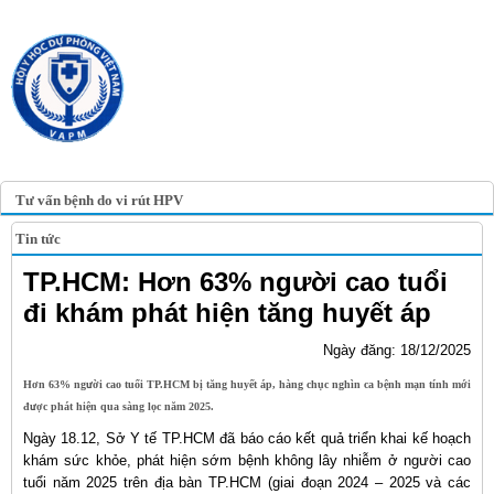
TRANG TIN ĐIỆN TỬ
HỘI Y HỌC DỰ PHÒNG
VIỆT NAM
VIETNAM ASSOCIATION OF
PREVENTIVE MEDICINE
Tư vấn bệnh do vi rút HPV
Tin tức
TP.HCM: Hơn 63% người cao tuổi
đi khám phát hiện tăng huyết áp
Ngày đăng: 18/12/2025
Hơn 63% người cao tuổi TP.HCM bị tăng huyết áp, hàng chục nghìn ca bệnh mạn tính mới
được phát hiện qua sàng lọc năm 2025.
Ngày 18.12, Sở Y tế TP.HCM đã báo cáo kết quả triển khai kế hoạch
khám sức khỏe, phát hiện sớm bệnh không lây nhiễm ở người cao
tuổi năm 2025 trên địa bàn TP.HCM (giai đoạn 2024 – 2025 và các