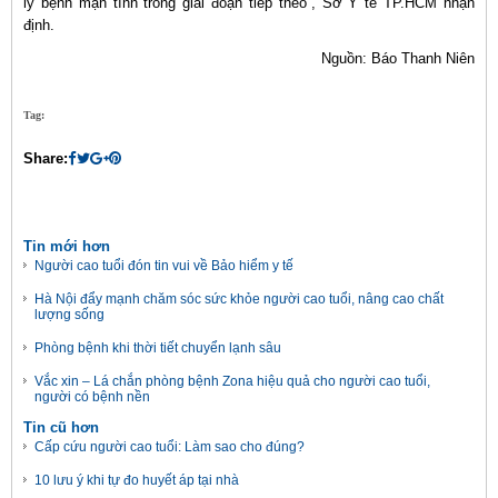
lý bệnh mạn tính trong giai đoạn tiếp theo”, Sở Y tế TP.HCM nhận
định.
Nguồn: Báo Thanh Niên
Tag:
Share:
Tin mới hơn
Người cao tuổi đón tin vui về Bảo hiểm y tế
Hà Nội đẩy mạnh chăm sóc sức khỏe người cao tuổi, nâng cao chất
lượng sống
Phòng bệnh khi thời tiết chuyển lạnh sâu
Vắc xin – Lá chắn phòng bệnh Zona hiệu quả cho người cao tuổi,
người có bệnh nền
Tin cũ hơn
Cấp cứu người cao tuổi: Làm sao cho đúng?
10 lưu ý khi tự đo huyết áp tại nhà