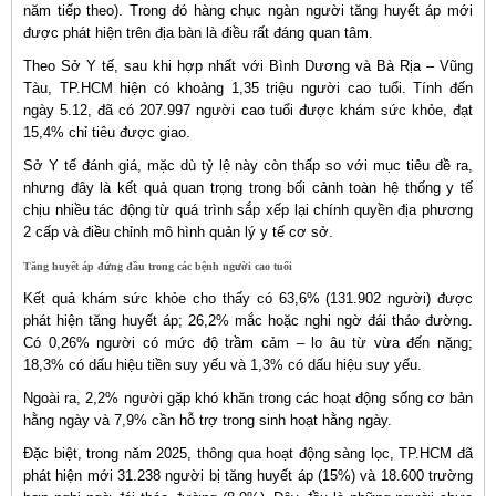
năm tiếp theo). Trong đó hàng chục ngàn người tăng huyết áp mới
được phát hiện trên địa bàn là điều rất đáng quan tâm.
Theo Sở Y tế, sau khi hợp nhất với Bình Dương và Bà Rịa – Vũng
Tàu, TP.HCM hiện có khoảng 1,35 triệu người cao tuổi. Tính đến
ngày 5.12, đã có 207.997 người cao tuổi được khám sức khỏe, đạt
15,4% chỉ tiêu được giao.
Sở Y tế đánh giá, mặc dù tỷ lệ này còn thấp so với mục tiêu đề ra,
nhưng đây là kết quả quan trọng trong bối cảnh toàn hệ thống y tế
chịu nhiều tác động từ quá trình sắp xếp lại chính quyền địa phương
2 cấp và điều chỉnh mô hình quản lý y tế cơ sở.
Tăng huyết áp đứng đầu trong các bệnh người cao tuổi
Kết quả khám sức khỏe cho thấy có 63,6% (131.902 người) được
phát hiện tăng huyết áp; 26,2% mắc hoặc nghi ngờ đái tháo đường.
Có 0,26% người có mức độ trầm cảm – lo âu từ vừa đến nặng;
18,3% có dấu hiệu tiền suy yếu và 1,3% có dấu hiệu suy yếu.
Ngoài ra, 2,2% người gặp khó khăn trong các hoạt động sống cơ bản
hằng ngày và 7,9% cần hỗ trợ trong sinh hoạt hằng ngày.
Đặc biệt, trong năm 2025, thông qua hoạt động sàng lọc, TP.HCM đã
phát hiện mới 31.238 người bị tăng huyết áp (15%) và 18.600 trường