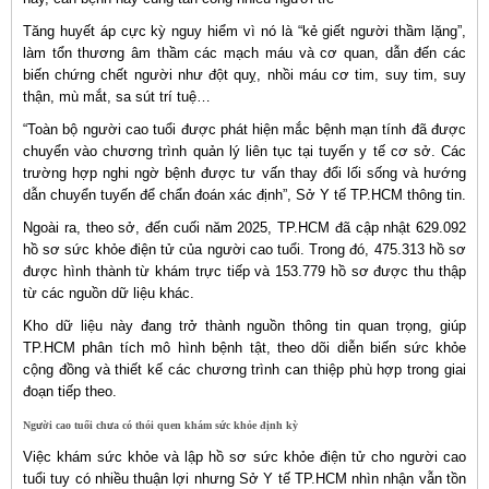
Tăng huyết áp cực kỳ nguy hiểm vì nó là “kẻ giết người thầm lặng”,
làm tổn thương âm thầm các mạch máu và cơ quan, dẫn đến các
biến chứng chết người như đột quỵ, nhồi máu cơ tim, suy tim, suy
thận, mù mắt, sa sút trí tuệ…
“Toàn bộ người cao tuổi được phát hiện mắc bệnh mạn tính đã được
chuyển vào chương trình quản lý liên tục tại tuyến y tế cơ sở. Các
trường hợp nghi ngờ bệnh được tư vấn thay đổi lối sống và hướng
dẫn chuyển tuyến để chẩn đoán xác định”, Sở Y tế TP.HCM thông tin.
Ngoài ra, theo sở, đến cuối năm 2025, TP.HCM đã cập nhật 629.092
hồ sơ sức khỏe điện tử của người cao tuổi. Trong đó, 475.313 hồ sơ
được hình thành từ khám trực tiếp và 153.779 hồ sơ được thu thập
từ các nguồn dữ liệu khác.
Kho dữ liệu này đang trở thành nguồn thông tin quan trọng, giúp
TP.HCM phân tích mô hình bệnh tật, theo dõi diễn biến sức khỏe
cộng đồng và thiết kế các chương trình can thiệp phù hợp trong giai
đoạn tiếp theo.
Người cao tuổi chưa có thói quen khám sức khỏe định kỳ
Việc khám sức khỏe và lập hồ sơ sức khỏe điện tử cho người cao
tuổi tuy có nhiều thuận lợi nhưng Sở Y tế TP.HCM nhìn nhận vẫn tồn