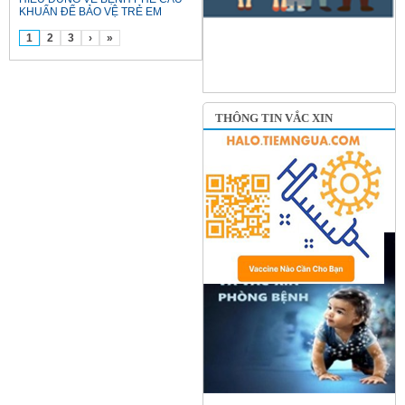
KHUẨN ĐỂ BẢO VỆ TRẺ EM
1
2
3
›
»
THÔNG TIN VẮC XIN