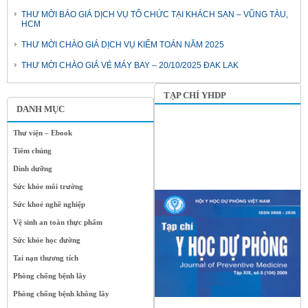
THƯ MỜI BÁO GIÁ DỊCH VỤ TỔ CHỨC TẠI KHÁCH SẠN – VŨNG TÀU,
HCM
THƯ MỜI CHÀO GIÁ DỊCH VỤ KIỂM TOÁN NĂM 2025
THƯ MỜI CHÀO GIÁ VÉ MÁY BAY – 20/10/2025 ĐAK LAK
TẠP CHÍ YHDP
DANH MỤC
Thư viện – Ebook
Tiêm chủng
Dinh dưỡng
Sức khỏe môi trường
Sức khoẻ nghề nghiệp
Vệ sinh an toàn thực phẩm
Sức khỏe học đường
Tai nạn thương tích
Phòng chống bệnh lây
Phòng chống bệnh không lây