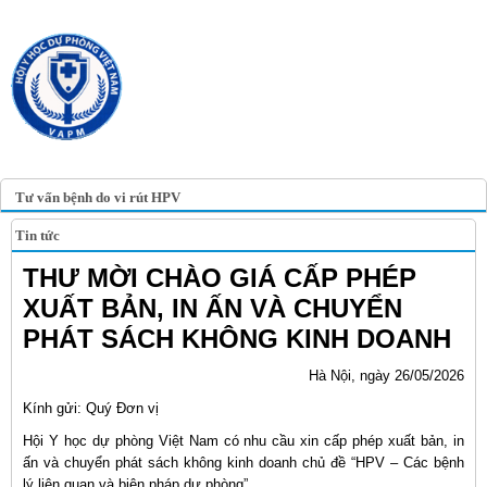
TRANG TIN ĐIỆN TỬ
HỘI Y HỌC DỰ PHÒNG
VIỆT NAM
VIETNAM ASSOCIATION OF
PREVENTIVE MEDICINE
Tư vấn bệnh do vi rút HPV
Tin tức
THƯ MỜI CHÀO GIÁ CẤP PHÉP
XUẤT BẢN, IN ẤN VÀ CHUYỂN
PHÁT SÁCH KHÔNG KINH DOANH
Hà Nội, ngày 26/05/2026
Kính gửi: Quý Đơn vị
Hội Y học dự phòng Việt Nam có nhu cầu xin cấp phép xuất bản, in
ấn và chuyển phát sách không kinh doanh chủ đề “HPV – Các bệnh
lý liên quan và biện pháp dự phòng”.