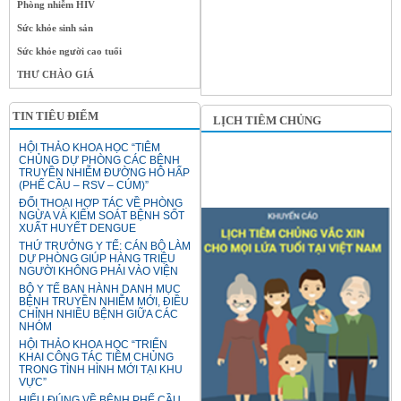
Phòng nhiễm HIV
Sức khỏe sinh sản
Sức khỏe người cao tuổi
THƯ CHÀO GIÁ
TIN TIÊU ĐIỂM
LỊCH TIÊM CHỦNG
HỘI THẢO KHOA HỌC “TIÊM
CHỦNG DỰ PHÒNG CÁC BỆNH
TRUYỀN NHIỄM ĐƯỜNG HÔ HẤP
(PHẾ CẦU – RSV – CÚM)”
ĐỐI THOẠI HỢP TÁC VỀ PHÒNG
NGỪA VÀ KIỂM SOÁT BỆNH SỐT
XUẤT HUYẾT DENGUE
THỨ TRƯỞNG Y TẾ: CÁN BỘ LÀM
DỰ PHÒNG GIÚP HÀNG TRIỆU
NGƯỜI KHÔNG PHẢI VÀO VIỆN
BỘ Y TẾ BAN HÀNH DANH MỤC
BỆNH TRUYỀN NHIỄM MỚI, ĐIỀU
CHỈNH NHIỀU BỆNH GIỮA CÁC
NHÓM
HỘI THẢO KHOA HỌC “TRIỂN
KHAI CÔNG TÁC TIÊM CHỦNG
TRONG TÌNH HÌNH MỚI TẠI KHU
VỰC”
HIỂU ĐÚNG VỀ BỆNH PHẾ CẦU