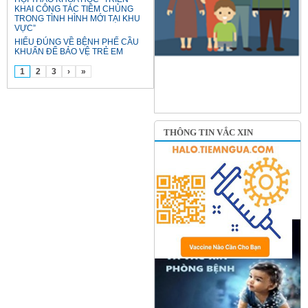
KHAI CÔNG TÁC TIÊM CHỦNG
TRONG TÌNH HÌNH MỚI TẠI KHU
VỰC”
HIỂU ĐÚNG VỀ BỆNH PHẾ CẦU
KHUẨN ĐỂ BẢO VỆ TRẺ EM
1
2
3
›
»
THÔNG TIN VẮC XIN