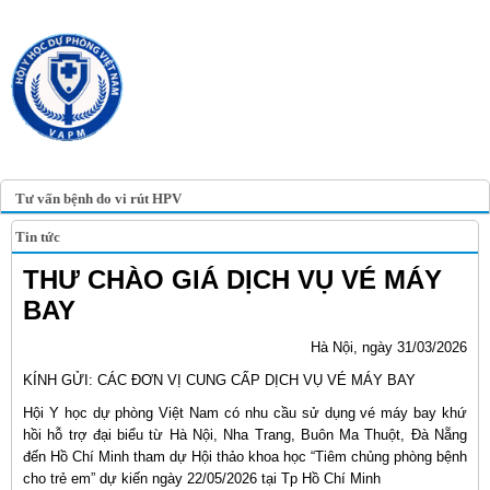
TRANG TIN ĐIỆN TỬ
HỘI Y HỌC DỰ PHÒNG
VIỆT NAM
VIETNAM ASSOCIATION OF
PREVENTIVE MEDICINE
Tư vấn bệnh do vi rút HPV
Tin tức
THƯ CHÀO GIÁ DỊCH VỤ VÉ MÁY
BAY
Hà Nội, ngày 31/03/2026
KÍNH GỬI: CÁC ĐƠN VỊ CUNG CẤP DỊCH VỤ VÉ MÁY BAY
Hội Y học dự phòng Việt Nam có nhu cầu sử dụng vé máy bay khứ
hồi hỗ trợ đại biểu từ Hà Nội, Nha Trang, Buôn Ma Thuột, Đà Nẵng
đến Hồ Chí Minh tham dự Hội thảo khoa học “Tiêm chủng phòng bệnh
cho trẻ em” dự kiến ngày 22/05/2026 tại Tp Hồ Chí Minh