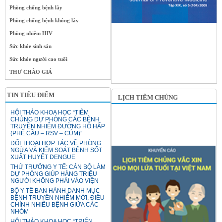
Phòng chống bệnh lây
Phòng chống bệnh không lây
Phòng nhiễm HIV
Sức khỏe sinh sản
Sức khỏe người cao tuổi
THƯ CHÀO GIÁ
TIN TIÊU ĐIỂM
LỊCH TIÊM CHỦNG
HỘI THẢO KHOA HỌC “TIÊM
CHỦNG DỰ PHÒNG CÁC BỆNH
TRUYỀN NHIỄM ĐƯỜNG HÔ HẤP
(PHẾ CẦU – RSV – CÚM)”
ĐỐI THOẠI HỢP TÁC VỀ PHÒNG
NGỪA VÀ KIỂM SOÁT BỆNH SỐT
XUẤT HUYẾT DENGUE
THỨ TRƯỞNG Y TẾ: CÁN BỘ LÀM
DỰ PHÒNG GIÚP HÀNG TRIỆU
NGƯỜI KHÔNG PHẢI VÀO VIỆN
BỘ Y TẾ BAN HÀNH DANH MỤC
BỆNH TRUYỀN NHIỄM MỚI, ĐIỀU
CHỈNH NHIỀU BỆNH GIỮA CÁC
NHÓM
HỘI THẢO KHOA HỌC “TRIỂN