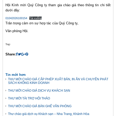
Hội Kính mời Quý Công ty tham gia chào giá theo thông tin chi tiết
dưới đây:
01042026100154
Tải xuống
Trân trọng cảm ơn sự hợp tác của Quý Công ty,
Văn phòng Hội.
Tag:
Share:
Tin mới hơn
THƯ MỜI CHÀO GIÁ CẤP PHÉP XUẤT BẢN, IN ẤN VÀ CHUYỂN PHÁT
SÁCH KHÔNG KINH DOANH
THƯ MỜI CHÀO GIÁ DỊCH VỤ KHÁCH SẠN
THƯ MỜI TÀI TRỢ HỘI THẢO
THƯ MỜI CHÀO GIÁ BÀN GHẾ VĂN PHÒNG
Thư chào giá dịch vụ Khách sạn – Nha Trang, Khánh Hòa