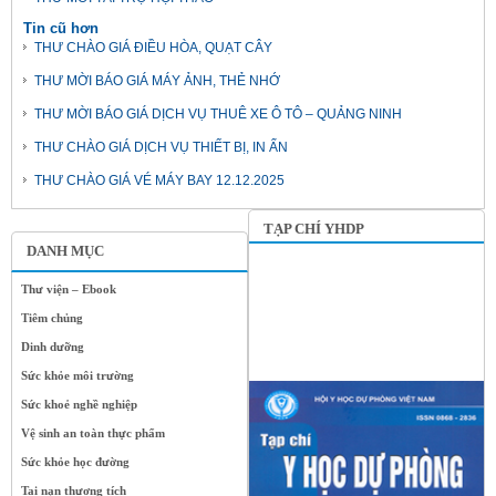
Tin cũ hơn
THƯ CHÀO GIÁ ĐIỀU HÒA, QUẠT CÂY
THƯ MỜI BÁO GIÁ MÁY ẢNH, THẺ NHỚ
THƯ MỜI BÁO GIÁ DỊCH VỤ THUÊ XE Ô TÔ – QUẢNG NINH
THƯ CHÀO GIÁ DỊCH VỤ THIẾT BỊ, IN ẤN
THƯ CHÀO GIÁ VÉ MÁY BAY 12.12.2025
TẠP CHÍ YHDP
DANH MỤC
Thư viện – Ebook
Tiêm chủng
Dinh dưỡng
Sức khỏe môi trường
Sức khoẻ nghề nghiệp
Vệ sinh an toàn thực phẩm
Sức khỏe học đường
Tai nạn thương tích