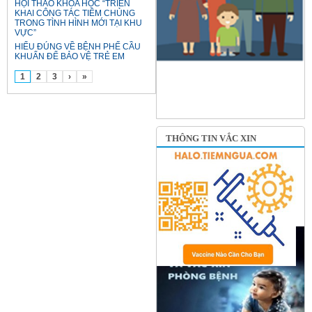
HỘI THẢO KHOA HỌC “TRIỂN
KHAI CÔNG TÁC TIÊM CHỦNG
TRONG TÌNH HÌNH MỚI TẠI KHU
VỰC”
HIỂU ĐÚNG VỀ BỆNH PHẾ CẦU
KHUẨN ĐỂ BẢO VỆ TRẺ EM
1
2
3
›
»
THÔNG TIN VẮC XIN