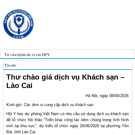
TRANG TIN ĐIỆN TỬ
HỘI Y HỌC DỰ PHÒNG
VIỆT NAM
VIETNAM ASSOCIATION OF
PREVENTIVE MEDICINE
Tư vấn bệnh do vi rút HPV
Tin tức
Thư chào giá dịch vụ Khách sạn –
Lào Cai
Hà Nội, ngày 08/05/2026
Kính gửi: Các đơn vị cung cấp dịch vụ khách sạn
Hội Y học dự phòng Việt Nam có nhu cầu sử dụng dịch vụ khách sạn
để tổ chức hội thảo “Triển khai công tác tiêm chủng trong tình hình
mới tại khu vực”, dự kiến tổ chức ngày 26/06/2026 tại phường Yên
Bái, tỉnh Lào Cai.