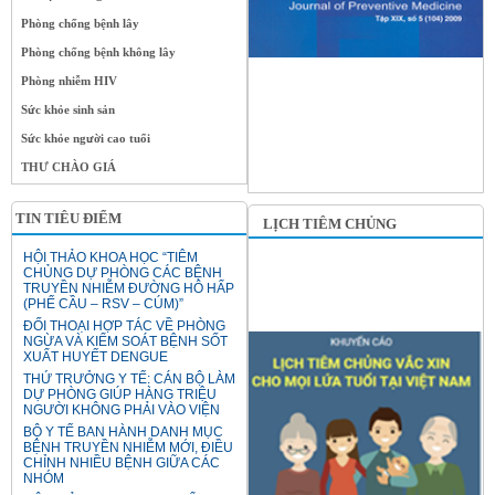
Phòng chống bệnh lây
Phòng chống bệnh không lây
Phòng nhiễm HIV
Sức khỏe sinh sản
Sức khỏe người cao tuổi
THƯ CHÀO GIÁ
TIN TIÊU ĐIỂM
LỊCH TIÊM CHỦNG
HỘI THẢO KHOA HỌC “TIÊM
CHỦNG DỰ PHÒNG CÁC BỆNH
TRUYỀN NHIỄM ĐƯỜNG HÔ HẤP
(PHẾ CẦU – RSV – CÚM)”
ĐỐI THOẠI HỢP TÁC VỀ PHÒNG
NGỪA VÀ KIỂM SOÁT BỆNH SỐT
XUẤT HUYẾT DENGUE
THỨ TRƯỞNG Y TẾ: CÁN BỘ LÀM
DỰ PHÒNG GIÚP HÀNG TRIỆU
NGƯỜI KHÔNG PHẢI VÀO VIỆN
BỘ Y TẾ BAN HÀNH DANH MỤC
BỆNH TRUYỀN NHIỄM MỚI, ĐIỀU
CHỈNH NHIỀU BỆNH GIỮA CÁC
NHÓM