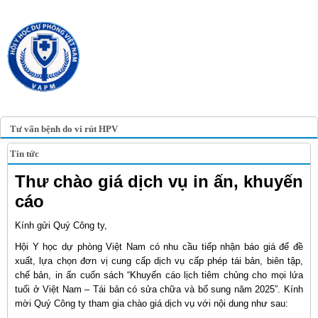
TRANG TIN ĐIỆN TỬ
HỘI Y HỌC DỰ PHÒNG
VIỆT NAM
VIETNAM ASSOCIATION OF
PREVENTIVE MEDICINE
Tư vấn bệnh do vi rút HPV
Tin tức
Thư chào giá dịch vụ in ấn, khuyến
cáo
Kính gửi Quý Công ty,
Hội Y học dự phòng Việt Nam có nhu cầu tiếp nhận báo giá để đề
xuất, lựa chọn đơn vị cung cấp dịch vụ cấp phép tái bản, biên tập,
chế bản, in ấn cuốn sách “Khuyến cáo lịch tiêm chủng cho mọi lứa
tuổi ở Việt Nam – Tái bản có sửa chữa và bổ sung năm 2025”. Kính
mời Quý Công ty tham gia chào giá dịch vụ với nội dung như sau: