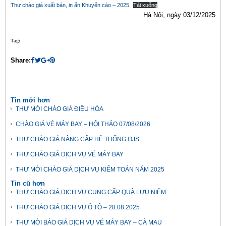
Thư chào giá xuất bản, in ấn Khuyến cáo – 2025
Tải xuống
Hà Nội, ngày 03/12/2025
Tag:
Share:
Tin mới hơn
THƯ MỜI CHÀO GIÁ ĐIỀU HÒA
CHÀO GIÁ VÉ MÁY BAY – HỘI THẢO 07/08/2026
THƯ CHÀO GIÁ NÂNG CẤP HỆ THỐNG OJS
THƯ CHÀO GIÁ DỊCH VỤ VÉ MÁY BAY
THƯ MỜI CHÀO GIÁ DỊCH VỤ KIỂM TOÁN NĂM 2025
Tin cũ hơn
THƯ CHÀO GIÁ DỊCH VỤ CUNG CẤP QUÀ LƯU NIỆM
THƯ CHÀO GIÁ DỊCH VỤ Ô TÔ – 28.08.2025
THƯ MỜI BÁO GIÁ DỊCH VỤ VÉ MÁY BAY – CÀ MAU