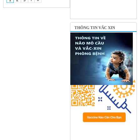
1
2
3
›
»
THÔNG TIN VẮC XIN