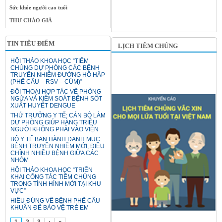
Sức khỏe người cao tuổi
THƯ CHÀO GIÁ
TIN TIÊU ĐIỂM
LỊCH TIÊM CHỦNG
HỘI THẢO KHOA HỌC “TIÊM
CHỦNG DỰ PHÒNG CÁC BỆNH
TRUYỀN NHIỄM ĐƯỜNG HÔ HẤP
(PHẾ CẦU – RSV – CÚM)”
ĐỐI THOẠI HỢP TÁC VỀ PHÒNG
NGỪA VÀ KIỂM SOÁT BỆNH SỐT
XUẤT HUYẾT DENGUE
THỨ TRƯỞNG Y TẾ: CÁN BỘ LÀM
DỰ PHÒNG GIÚP HÀNG TRIỆU
NGƯỜI KHÔNG PHẢI VÀO VIỆN
BỘ Y TẾ BAN HÀNH DANH MỤC
BỆNH TRUYỀN NHIỄM MỚI, ĐIỀU
CHỈNH NHIỀU BỆNH GIỮA CÁC
NHÓM
HỘI THẢO KHOA HỌC “TRIỂN
KHAI CÔNG TÁC TIÊM CHỦNG
TRONG TÌNH HÌNH MỚI TẠI KHU
VỰC”
HIỂU ĐÚNG VỀ BỆNH PHẾ CẦU
KHUẨN ĐỂ BẢO VỆ TRẺ EM