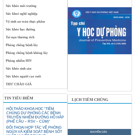
Sức khỏe môi trường
Sức khoẻ nghề nghiệp
Vệ sinh an toàn thực phẩm
Sức khỏe học đường
Tai nạn thương tích
Phòng chống bệnh lây
Phòng chống bệnh không lây
Phòng nhiễm HIV
Sức khỏe sinh sản
Sức khỏe người cao tuổi
THƯ CHÀO GIÁ
TIN TIÊU ĐIỂM
LỊCH TIÊM CHỦNG
HỘI THẢO KHOA HỌC “TIÊM
CHỦNG DỰ PHÒNG CÁC BỆNH
TRUYỀN NHIỄM ĐƯỜNG HÔ HẤP
(PHẾ CẦU – RSV – CÚM)”
ĐỐI THOẠI HỢP TÁC VỀ PHÒNG
NGỪA VÀ KIỂM SOÁT BỆNH SỐT