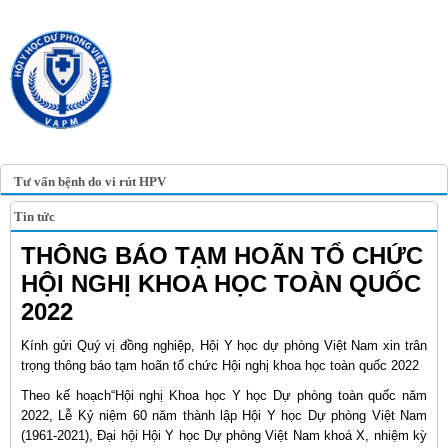
TRANG TIN ĐIỆN TỬ
HỘI Y HỌC DỰ PHÒNG
VIỆT NAM
VIETNAM ASSOCIATION OF
PREVENTIVE MEDICINE
Tư vấn bệnh do vi rút HPV
Tin tức
THÔNG BÁO TẠM HOÃN TỔ CHỨC
HỘI NGHỊ KHOA HỌC TOÀN QUỐC
2022
Kính gửi Quý vị đồng nghiệp, Hội Y học dự phòng Việt Nam xin trân
trọng thông báo tạm hoãn tổ chức Hội nghị khoa học toàn quốc 2022
Theo kế hoạch“Hội nghị Khoa học Y học Dự phòng toàn quốc năm
2022, Lễ Kỷ niệm 60 năm thành lập Hội Y học Dự phòng Việt Nam
(1961-2021), Đại hội Hội Y học Dự phòng Việt Nam khoá X, nhiệm kỳ