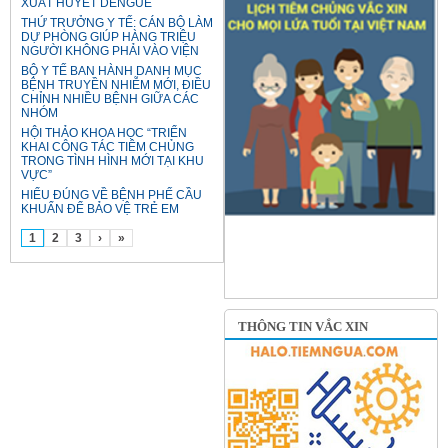
XUẤT HUYẾT DENGUE
THỨ TRƯỞNG Y TẾ: CÁN BỘ LÀM
DỰ PHÒNG GIÚP HÀNG TRIỆU
NGƯỜI KHÔNG PHẢI VÀO VIỆN
BỘ Y TẾ BAN HÀNH DANH MỤC
BỆNH TRUYỀN NHIỄM MỚI, ĐIỀU
CHỈNH NHIỀU BỆNH GIỮA CÁC
NHÓM
HỘI THẢO KHOA HỌC “TRIỂN
KHAI CÔNG TÁC TIÊM CHỦNG
TRONG TÌNH HÌNH MỚI TẠI KHU
VỰC”
HIỂU ĐÚNG VỀ BỆNH PHẾ CẦU
KHUẨN ĐỂ BẢO VỆ TRẺ EM
1
2
3
›
»
THÔNG TIN VẮC XIN