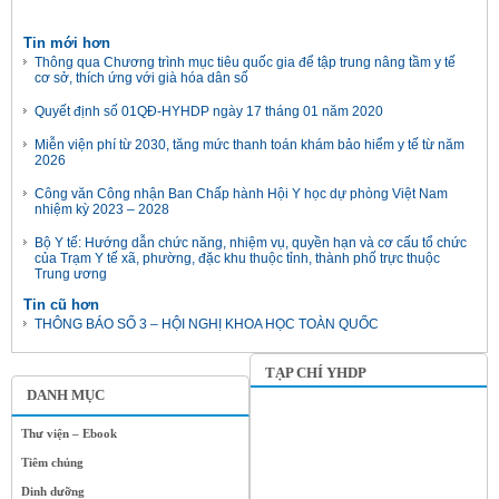
Tin mới hơn
Thông qua Chương trình mục tiêu quốc gia để tập trung nâng tầm y tế
cơ sở, thích ứng với già hóa dân số
Quyết định số 01QĐ-HYHDP ngày 17 tháng 01 năm 2020
Miễn viện phí từ 2030, tăng mức thanh toán khám bảo hiểm y tế từ năm
2026
Công văn Công nhận Ban Chấp hành Hội Y học dự phòng Việt Nam
nhiệm kỳ 2023 – 2028
Bộ Y tế: Hướng dẫn chức năng, nhiệm vụ, quyền hạn và cơ cấu tổ chức
của Trạm Y tế xã, phường, đặc khu thuộc tỉnh, thành phố trực thuộc
Trung ương
Tin cũ hơn
THÔNG BÁO SỐ 3 – HỘI NGHỊ KHOA HỌC TOÀN QUỐC
TẠP CHÍ YHDP
DANH MỤC
Thư viện – Ebook
Tiêm chủng
Dinh dưỡng