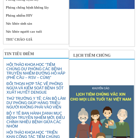
Phòng chống bệnh không lây
Phòng nhiễm HIV
Sức khỏe sinh sản
Sức khỏe người cao tuổi
THƯ CHÀO GIÁ
TIN TIÊU ĐIỂM
LỊCH TIÊM CHỦNG
HỘI THẢO KHOA HỌC “TIÊM
CHỦNG DỰ PHÒNG CÁC BỆNH
TRUYỀN NHIỄM ĐƯỜNG HÔ HẤP
(PHẾ CẦU – RSV – CÚM)”
ĐỐI THOẠI HỢP TÁC VỀ PHÒNG
NGỪA VÀ KIỂM SOÁT BỆNH SỐT
XUẤT HUYẾT DENGUE
THỨ TRƯỞNG Y TẾ: CÁN BỘ LÀM
DỰ PHÒNG GIÚP HÀNG TRIỆU
NGƯỜI KHÔNG PHẢI VÀO VIỆN
BỘ Y TẾ BAN HÀNH DANH MỤC
BỆNH TRUYỀN NHIỄM MỚI, ĐIỀU
CHỈNH NHIỀU BỆNH GIỮA CÁC
NHÓM
HỘI THẢO KHOA HỌC “TRIỂN
KHAI CÔNG TÁC TIÊM CHỦNG