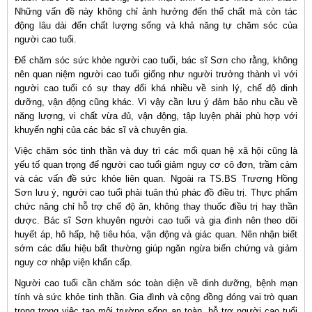
Những vấn đề này không chỉ ảnh hưởng đến thể chất mà còn tác
động lâu dài đến chất lượng sống và khả năng tự chăm sóc của
người cao tuổi.
Để chăm sóc sức khỏe người cao tuổi, bác sĩ Sơn cho rằng, không
nên quan niệm người cao tuổi giống như người trưởng thành vì với
người cao tuổi có sự thay đổi khá nhiều về sinh lý, chế độ dinh
dưỡng, vận động cũng khác. Vì vậy cần lưu ý đảm bảo nhu cầu về
năng lượng, vi chất vừa đủ, vận động, tập luyện phải phù hợp với
khuyến nghị của các bác sĩ và chuyên gia.
Việc chăm sóc tinh thần và duy trì các mối quan hệ xã hội cũng là
yếu tố quan trọng để người cao tuổi giảm nguy cơ cô đơn, trầm cảm
và các vấn đề sức khỏe liên quan. Ngoài ra TS.BS Trương Hồng
Sơn lưu ý, người cao tuổi phải tuân thủ phác đồ điều trị. Thực phẩm
chức năng chỉ hỗ trợ chế độ ăn, không thay thuốc điều trị hay thần
dược. Bác sĩ Sơn khuyên người cao tuổi và gia đình nên theo dõi
huyết áp, hô hấp, hệ tiêu hóa, vận động và giác quan. Nên nhận biết
sớm các dấu hiệu bất thường giúp ngăn ngừa biến chứng và giảm
nguy cơ nhập viện khẩn cấp.
Người cao tuổi cần chăm sóc toàn diện về dinh dưỡng, bệnh mạn
tính và sức khỏe tinh thần. Gia đình và cộng đồng đóng vai trò quan
trọng trong việc tạo môi trường sống an toàn, hỗ trợ người cao tuổi