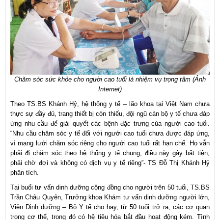
Chăm sóc sức khỏe cho người cao tuổi là nhiệm vụ trọng tâm (Ảnh
Internet)
Theo TS.BS Khánh Hỷ, hệ thống y tế – lão khoa tại Việt Nam chưa
thực sự đầy đủ, trang thiết bị còn thiếu, đội ngũ cán bộ y tế chưa đáp
ứng nhu cầu để giải quyết các bệnh đặc trưng của người cao tuổi.
“Nhu cầu chăm sóc y tế đối với người cao tuổi chưa được đáp ứng,
vì mạng lưới chăm sóc riêng cho người cao tuổi rất hạn chế. Họ vẫn
phải đi chăm sóc theo hệ thống y tế chung, điều này gây bất tiện,
phải chờ đợi và không có dịch vụ y tế riêng”- TS Đỗ Thị Khánh Hỷ
phân tích.
Tại buổi tư vấn dinh dưỡng cộng đồng cho người trên 50 tuổi, TS.BS
Trần Châu Quyên, Trưởng khoa Khám tư vấn dinh dưỡng người lớn,
Viện Dinh dưỡng – Bộ Y tế cho hay, từ 50 tuổi trở ra, các cơ quan
trong cơ thể, trong đó có hệ tiêu hóa bắt đầu hoạt động kém. Tình