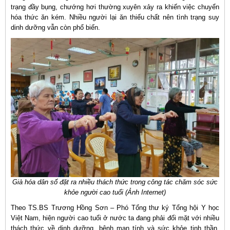
trạng đầy bụng, chướng hơi thường xuyên xảy ra khiến việc chuyển
hóa thức ăn kém. Nhiều người lại ăn thiếu chất nên tình trạng suy
dinh dưỡng vẫn còn phổ biến.
Già hóa dân số đặt ra nhiều thách thức trong công tác chăm sóc sức
khỏe người cao tuổi (Ảnh Internet)
Theo TS.BS Trương Hồng Sơn – Phó Tổng thư ký Tổng hội Y học
Việt Nam, hiện người cao tuổi ở nước ta đang phải đối mặt với nhiều
thách thức về dinh dưỡng, bệnh mạn tính và sức khỏe tinh thần.