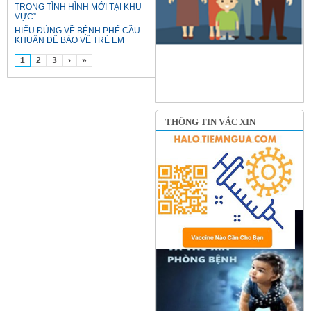
TRONG TÌNH HÌNH MỚI TẠI KHU
VỰC”
HIỂU ĐÚNG VỀ BỆNH PHẾ CẦU
KHUẨN ĐỂ BẢO VỆ TRẺ EM
1
2
3
›
»
THÔNG TIN VẮC XIN