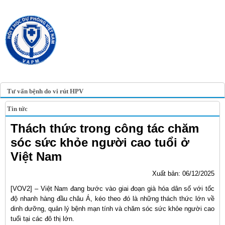
TRANG TIN ĐIỆN TỬ
HỘI Y HỌC DỰ PHÒNG
VIỆT NAM
VIETNAM ASSOCIATION OF
PREVENTIVE MEDICINE
Tư vấn bệnh do vi rút HPV
Tin tức
Thách thức trong công tác chăm
sóc sức khỏe người cao tuổi ở
Việt Nam
Xuất bản: 06/12/2025
[VOV2] – Việt Nam đang bước vào giai đoạn già hóa dân số với tốc
độ nhanh hàng đầu châu Á, kéo theo đó là những thách thức lớn về
dinh dưỡng, quản lý bệnh mạn tính và chăm sóc sức khỏe người cao
tuổi tại các đô thị lớn.