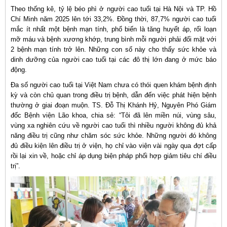
Theo thống kê, tỷ lệ béo phì ở người cao tuổi tại Hà Nội và TP. Hồ
Chí Minh năm 2025 lên tới 33,2%. Đồng thời, 87,7% người cao tuổi
mắc ít nhất một bệnh mạn tính, phổ biến là tăng huyết áp, rối loạn
mỡ máu và bệnh xương khớp, trung bình mỗi người phải đối mặt với
2 bệnh mạn tính trở lên. Những con số này cho thấy sức khỏe và
dinh dưỡng của người cao tuổi tại các đô thị lớn đang ở mức báo
động.
Đa số người cao tuổi tại Việt Nam chưa có thói quen khám bệnh định
kỳ và còn chủ quan trong điều trị bệnh, dẫn đến việc phát hiện bệnh
thường ở giai đoạn muộn. TS. Đỗ Thị Khánh Hỷ, Nguyên Phó Giám
đốc Bệnh viện Lão khoa, chia sẻ: “Tôi đã lên miền núi, vùng sâu,
vùng xa nghiên cứu về người cao tuổi thì nhiều người không đủ khả
năng điều trị cũng như chăm sóc sức khỏe. Những người đó không
đủ điều kiện lên điều trị ở viện, họ chỉ vào viện vài ngày qua đợt cấp
rồi lại xin về, hoặc chỉ áp dụng biện pháp phối hợp giảm tiêu chí điều
trị”.