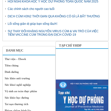
HỘI NGHỊ KHOA HỌC Y HỌC DỰ PHÒNG TOÀN QUỐC NĂM 2025
Các chính sách cho người cao tuổi
DỊCH CÚM H3N2 THỜI GIAN QUA KHÔNG CÓ GÌ LÀ BẤT THƯỜNG
Lối sống giản dị giúp bạn sống lâu￼
SỰ THAY ĐỔI KHÁNG NGUYÊN VIRUS CÚM & VAI TRÒ CỦA VIỆC
TIÊM VACCINE CÚM TRONG ĐẠI DỊCH COVID-19
TẠP CHÍ YHDP
DANH MỤC
Thư viện – Ebook
Tiêm chủng
Dinh dưỡng
Sức khỏe môi trường
Sức khoẻ nghề nghiệp
Vệ sinh an toàn thực phẩm
Sức khỏe học đường
Tai nạn thương tích
Phòng chống bệnh lây