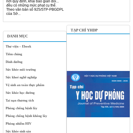
nơi quy định, khai báo gian dối...
đều có những mức phạt cụ thể.
Theo văn bản số 925/STP-PBGDPL
của Sở...
TẠP CHÍ YHDP
DANH MỤC
Thư viện – Ebook
Tiêm chủng
Dinh dưỡng
Sức khỏe môi trường
Sức khoẻ nghề nghiệp
Vệ sinh an toàn thực phẩm
Sức khỏe học đường
Tai nạn thương tích
Phòng chống bệnh lây
Phòng chống bệnh không lây
Phòng nhiễm HIV
Sức khỏe sinh sản