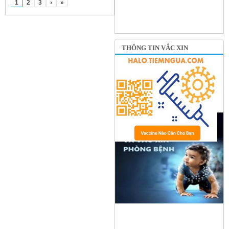
1
2
3
›
»
THÔNG TIN VẮC XIN