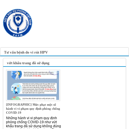
TRANG TIN ĐIỆN TỬ
HỘI Y HỌC DỰ PHÒNG
VIỆT NAM
VIETNAM ASSOCIATION OF
PREVENTIVE MEDICINE
Tư vấn bệnh do vi rút HPV
vứt khẩu trang đã sử dụng
[INFOGRAPHIC] Mức phạt một số
hành vi vi phạm quy định phòng chống
COVID-19
Những hành vi vi phạm quy định
phòng chống COVID-19 như vứt
khẩu trang đã sử dụng không đúng