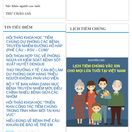
Sức khỏe người cao tuổi
THƯ CHÀO GIÁ
TIN TIÊU ĐIỂM
LỊCH TIÊM CHỦNG
HỘI THẢO KHOA HỌC “TIÊM
CHỦNG DỰ PHÒNG CÁC BỆNH
TRUYỀN NHIỄM ĐƯỜNG HÔ HẤP
(PHẾ CẦU – RSV – CÚM)”
ĐỐI THOẠI HỢP TÁC VỀ PHÒNG
NGỪA VÀ KIỂM SOÁT BỆNH SỐT
XUẤT HUYẾT DENGUE
THỨ TRƯỞNG Y TẾ: CÁN BỘ LÀM
DỰ PHÒNG GIÚP HÀNG TRIỆU
NGƯỜI KHÔNG PHẢI VÀO VIỆN
BỘ Y TẾ BAN HÀNH DANH MỤC
BỆNH TRUYỀN NHIỄM MỚI, ĐIỀU
CHỈNH NHIỀU BỆNH GIỮA CÁC
NHÓM
HỘI THẢO KHOA HỌC “TRIỂN
KHAI CÔNG TÁC TIÊM CHỦNG
TRONG TÌNH HÌNH MỚI TẠI KHU
VỰC”
HIỂU ĐÚNG VỀ BỆNH PHẾ CẦU
KHUẨN ĐỂ BẢO VỆ TRẺ EM