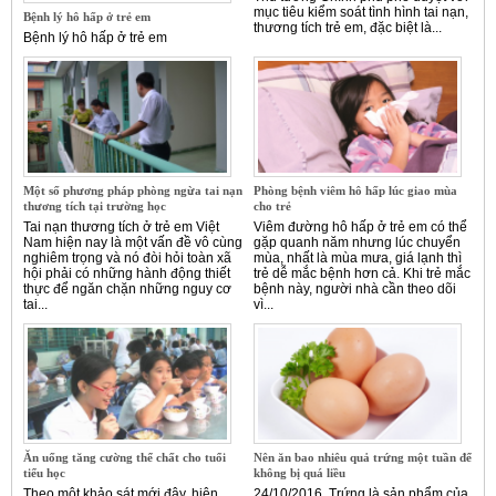
mục tiêu kiểm soát tình hình tai nạn,
Bệnh lý hô hấp ở trẻ em
thương tích trẻ em, đặc biệt là...
Bệnh lý hô hấp ở trẻ em
Một số phương pháp phòng ngừa tai nạn
Phòng bệnh viêm hô hấp lúc giao mùa
thương tích tại trường học
cho trẻ
Tai nạn thương tích ở trẻ em Việt
Viêm đường hô hấp ở trẻ em có thể
Nam hiện nay là một vấn đề vô cùng
gặp quanh năm nhưng lúc chuyển
nghiêm trọng và nó đòi hỏi toàn xã
mùa, nhất là mùa mưa, giá lạnh thì
hội phải có những hành động thiết
trẻ dễ mắc bệnh hơn cả. Khi trẻ mắc
thực để ngăn chặn những nguy cơ
bệnh này, người nhà cần theo dõi
tai...
vì...
Ăn uống tăng cường thể chất cho tuổi
Nên ăn bao nhiêu quả trứng một tuần để
tiểu học
không bị quá liều
Theo một khảo sát mới đây, hiện
24/10/2016 Trứng là sản phẩm của