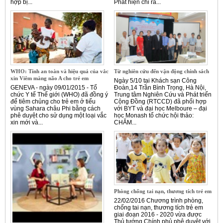
hợp bị...
Phát hiện chỉ ra...
WHO: Tính an toàn và hiệu quả của vắc
Từ nghiên cứu đến vận động chính sách
xin Viêm màng não A cho trẻ em
Ngày 5/10 tại Khách sạn Công
GENEVA - ngày 09/01/2015 - Tổ
Đoàn,14 Trần Bình Trọng, Hà Nội,
chức Y tế Thế giới (WHO) đã đồng ý
Trung tâm Nghiên Cứu và Phát triển
để tiêm chủng cho trẻ em ở tiểu
Cộng Đồng (RTCCD) đã phối hợp
vùng Sahara châu Phi bằng cách
với BYT và đại học Melboure – đại
phê duyệt cho sử dụng một loại vắc
học Monash tổ chức hội thảo:
xin mới và...
CHĂM...
Phòng chống tai nạn, thương tích trẻ em
22/02/2016 Chương trình phòng,
chống tai nạn, thương tích trẻ em
giai đoạn 2016 - 2020 vừa được
Thủ tướng Chính phủ phê duyệt với