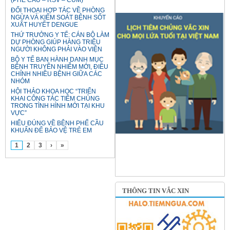
ĐỐI THOẠI HỢP TÁC VỀ PHÒNG
NGỪA VÀ KIỂM SOÁT BỆNH SỐT
XUẤT HUYẾT DENGUE
THỨ TRƯỞNG Y TẾ: CÁN BỘ LÀM
DỰ PHÒNG GIÚP HÀNG TRIỆU
NGƯỜI KHÔNG PHẢI VÀO VIỆN
BỘ Y TẾ BAN HÀNH DANH MỤC
BỆNH TRUYỀN NHIỄM MỚI, ĐIỀU
CHỈNH NHIỀU BỆNH GIỮA CÁC
NHÓM
HỘI THẢO KHOA HỌC “TRIỂN
KHAI CÔNG TÁC TIÊM CHỦNG
TRONG TÌNH HÌNH MỚI TẠI KHU
VỰC”
HIỂU ĐÚNG VỀ BỆNH PHẾ CẦU
KHUẨN ĐỂ BẢO VỆ TRẺ EM
1
2
3
›
»
THÔNG TIN VẮC XIN