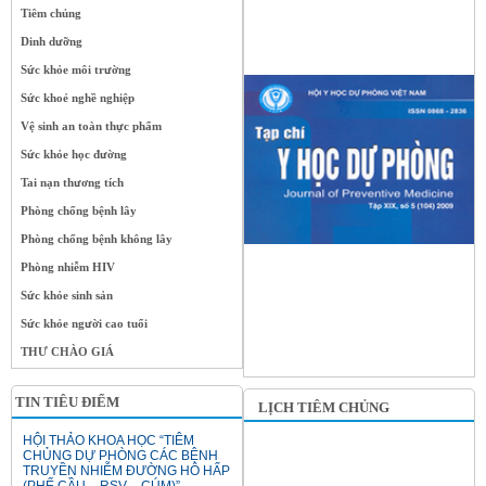
Tiêm chủng
Dinh dưỡng
Sức khỏe môi trường
Sức khoẻ nghề nghiệp
Vệ sinh an toàn thực phẩm
Sức khỏe học đường
Tai nạn thương tích
Phòng chống bệnh lây
Phòng chống bệnh không lây
Phòng nhiễm HIV
Sức khỏe sinh sản
Sức khỏe người cao tuổi
THƯ CHÀO GIÁ
TIN TIÊU ĐIỂM
LỊCH TIÊM CHỦNG
HỘI THẢO KHOA HỌC “TIÊM
CHỦNG DỰ PHÒNG CÁC BỆNH
TRUYỀN NHIỄM ĐƯỜNG HÔ HẤP
(PHẾ CẦU – RSV – CÚM)”