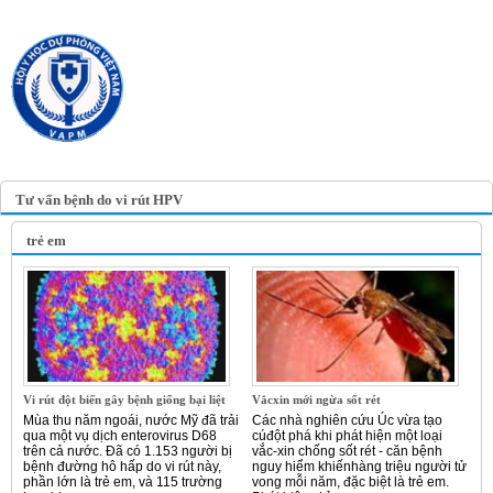
TRANG TIN ĐIỆN TỬ
HỘI Y HỌC DỰ PHÒNG
VIỆT NAM
VIETNAM ASSOCIATION OF
PREVENTIVE MEDICINE
Tư vấn bệnh do vi rút HPV
trẻ em
Vi rút đột biến gây bệnh giống bại liệt
Vắcxin mới ngừa sốt rét
Mùa thu năm ngoái, nước Mỹ đã trải
Các nhà nghiên cứu Úc vừa tạo
qua một vụ dịch enterovirus D68
cúđột phá khi phát hiện một loại
trên cả nước. Đã có 1.153 người bị
vắc-xin chống sốt rét - căn bệnh
bệnh đường hô hấp do vi rút này,
nguy hiểm khiếnhàng triệu người tử
phần lớn là trẻ em, và 115 trường
vong mỗi năm, đặc biệt là trẻ em.