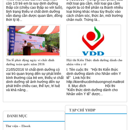
còn 1/3 trẻ em bị suy dinh dưỡng
một loại gia cầm, mỗi loại gia cầm
thấp còi (chiều cao thấp so với tuổi),
người ta có thể phân ra thành nhiều
tình trạng thiếu vi chất dinh dưỡng
loại trứng khác nhau tùy thuộc vào
vẫn đang cần được quan tâm, đồng
cách chăm sóc, thức ăn, môi trường
thời tỷ lệ...
chăn nuôi. Trứng là...
Tin lễ phát động ngày vi chất dinh
Hội thi Kiến Thức dinh dưỡng dành cho
dưỡng toàn quốc năm 2016
nhân viên y tế
21/05/2016 Vi chất dinh dưỡng có
I. Tên cuộc thi “Hội thi Kiến thức
vai trò quan trọng đến sự phát triển
dinh dưỡng dành cho Nhân viên Y
bình thường của trẻ em, thiếu vi chất
tế” Link hội thi:
dinh dưỡng sẽ ảnh hưởng đến sự
http://kienthucdinhduongnvyt.mattroibet
phát triển chiều cao, thể lực, trí tuệ
II. Mục đích Hội thi
và khả năng...
“Kiến thức dinh dưỡng dành cho
Nhân viên Y tế” được...
TẠP CHÍ YHDP
DANH MỤC
Thư viện – Ebook