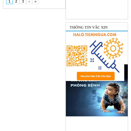
1
2
3
›
»
THÔNG TIN VẮC XIN