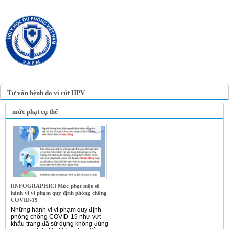
TRANG TIN ĐIỆN TỬ
HỘI Y HỌC DỰ PHÒNG
VIỆT NAM
VIETNAM ASSOCIATION OF
PREVENTIVE MEDICINE
Tư vấn bệnh do vi rút HPV
mức phạt cụ thể
[INFOGRAPHIC] Mức phạt một số
hành vi vi phạm quy định phòng chống
COVID-19
Những hành vi vi phạm quy định
phòng chống COVID-19 như vứt
khẩu trang đã sử dụng không đúng