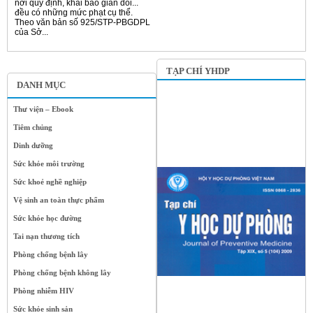
nơi quy định, khai báo gian dối...
đều có những mức phạt cụ thể.
Theo văn bản số 925/STP-PBGDPL
của Sở...
TẠP CHÍ YHDP
DANH MỤC
Thư viện – Ebook
Tiêm chủng
Dinh dưỡng
Sức khỏe môi trường
Sức khoẻ nghề nghiệp
Vệ sinh an toàn thực phẩm
Sức khỏe học đường
Tai nạn thương tích
Phòng chống bệnh lây
Phòng chống bệnh không lây
Phòng nhiễm HIV
Sức khỏe sinh sản