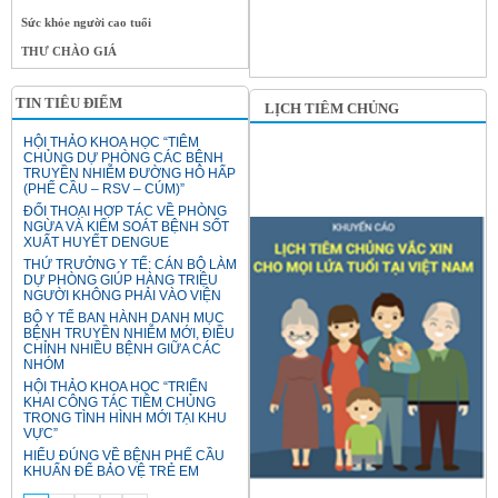
Sức khỏe người cao tuổi
THƯ CHÀO GIÁ
TIN TIÊU ĐIỂM
LỊCH TIÊM CHỦNG
HỘI THẢO KHOA HỌC “TIÊM
CHỦNG DỰ PHÒNG CÁC BỆNH
TRUYỀN NHIỄM ĐƯỜNG HÔ HẤP
(PHẾ CẦU – RSV – CÚM)”
ĐỐI THOẠI HỢP TÁC VỀ PHÒNG
NGỪA VÀ KIỂM SOÁT BỆNH SỐT
XUẤT HUYẾT DENGUE
THỨ TRƯỞNG Y TẾ: CÁN BỘ LÀM
DỰ PHÒNG GIÚP HÀNG TRIỆU
NGƯỜI KHÔNG PHẢI VÀO VIỆN
BỘ Y TẾ BAN HÀNH DANH MỤC
BỆNH TRUYỀN NHIỄM MỚI, ĐIỀU
CHỈNH NHIỀU BỆNH GIỮA CÁC
NHÓM
HỘI THẢO KHOA HỌC “TRIỂN
KHAI CÔNG TÁC TIÊM CHỦNG
TRONG TÌNH HÌNH MỚI TẠI KHU
VỰC”
HIỂU ĐÚNG VỀ BỆNH PHẾ CẦU
KHUẨN ĐỂ BẢO VỆ TRẺ EM