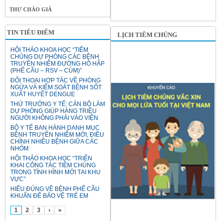
THƯ CHÀO GIÁ
TIN TIÊU ĐIỂM
LỊCH TIÊM CHỦNG
HỘI THẢO KHOA HỌC “TIÊM
CHỦNG DỰ PHÒNG CÁC BỆNH
TRUYỀN NHIỄM ĐƯỜNG HÔ HẤP
(PHẾ CẦU – RSV – CÚM)”
ĐỐI THOẠI HỢP TÁC VỀ PHÒNG
NGỪA VÀ KIỂM SOÁT BỆNH SỐT
XUẤT HUYẾT DENGUE
THỨ TRƯỞNG Y TẾ: CÁN BỘ LÀM
DỰ PHÒNG GIÚP HÀNG TRIỆU
NGƯỜI KHÔNG PHẢI VÀO VIỆN
BỘ Y TẾ BAN HÀNH DANH MỤC
BỆNH TRUYỀN NHIỄM MỚI, ĐIỀU
CHỈNH NHIỀU BỆNH GIỮA CÁC
NHÓM
HỘI THẢO KHOA HỌC “TRIỂN
KHAI CÔNG TÁC TIÊM CHỦNG
TRONG TÌNH HÌNH MỚI TẠI KHU
VỰC”
HIỂU ĐÚNG VỀ BỆNH PHẾ CẦU
KHUẨN ĐỂ BẢO VỆ TRẺ EM
1
2
3
›
»