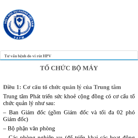
TRANG TIN ĐIỆN TỬ
HỘI Y HỌC DỰ PHÒNG
VIỆT NAM
VIETNAM ASSOCIATION OF
PREVENTIVE MEDICINE
Tư vấn bệnh do vi rút HPV
TỔ CHỨC BỘ MÁY
Điều 1: Cơ cấu tổ chức quản lý của Trung tâm
Trung tâm Phát triển sức khoẻ cộng đồng có cơ cấu tổ
chức quản lý như sau:
– Ban Giám đốc (gồm Giám đốc và tối đa 02 phó
Giám đốc)
– Bộ phận văn phòng
– Các phòng nghiệp vụ (để triển khai các hoạt động