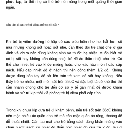
phức tạp, từ thể nhẹ có thể trở nên nặng trong một quãng thời gian
ngắn.
Nên làm gì khi trẻ bị viêm đường hô hấp?
Khi trẻ bị viêm đường hô hấp có các biểu hiện như ho, hắt hơi, sổ
mũi nhưng không sốt hoặc sốt nhẹ, cần theo dõi trẻ chặt chẽ ở gia
đình và chưa nên dùng kháng sinh và thuốc hạ nhiệt. Muốn biết trẻ
có bị sốt hay không cần dùng nhiệt kế để đo thân nhiệt cho trẻ. Có
thể cho nhiệt kế vào khóe miệng hoặc cho vào hậu môn hoặc cặp
nách. Nếu cặp nhiệt độ ở nách thì nên cộng thêm 1/2 độ. Không
được dùng bàn tay để sờ lên trán trẻ xem có sốt hay không. Nếu
thấy trẻ ho nhiều, mệt mỏi, sốt trên 38oC và đặc biệt là có khó thở thì
cần nhanh chóng cho trẻ đến cơ sở y tế gần nhất để được khám
bệnh và xử trí kịp thời đề phòng trẻ bị viêm phổi cấp tính.
Trong khi chưa kịp đưa trẻ đi khám bệnh, nếu trẻ sốt trên 38oC không
nên mặc nhiều áo quần cho trẻ mà cần mặc quần áo rộng, thoáng để
dễ thoát nhiệt. Cần lau mát cho trẻ bằng cách dùng khăn nhúng vào
chậu nước sạch có nhiệt độ thấp hơn nhiệt độ của trẻ 2 độ, lau ở