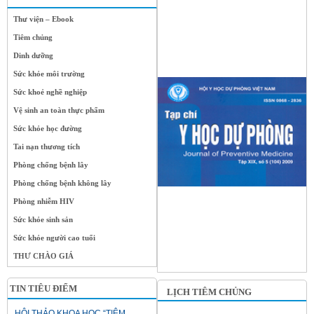
Thư viện – Ebook
Tiêm chủng
Dinh dưỡng
Sức khỏe môi trường
Sức khoẻ nghề nghiệp
Vệ sinh an toàn thực phẩm
Sức khỏe học đường
Tai nạn thương tích
Phòng chống bệnh lây
Phòng chống bệnh không lây
Phòng nhiễm HIV
Sức khỏe sinh sản
Sức khỏe người cao tuổi
THƯ CHÀO GIÁ
TIN TIÊU ĐIỂM
LỊCH TIÊM CHỦNG
HỘI THẢO KHOA HỌC “TIÊM