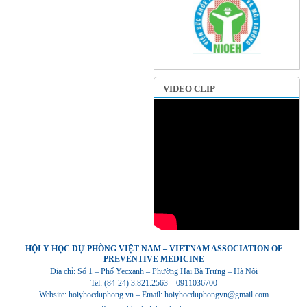
VIDEO CLIP
HỘI Y HỌC DỰ PHÒNG VIỆT NAM – VIETNAM ASSOCIATION OF
PREVENTIVE MEDICINE
Địa chỉ: Số 1 – Phố Yecxanh – Phường Hai Bà Trưng – Hà Nội
Tel: (84-24) 3.821.2563 – 0911036700
Website: hoiyhocduphong.vn – Email: hoiyhocduphongvn@gmail.com