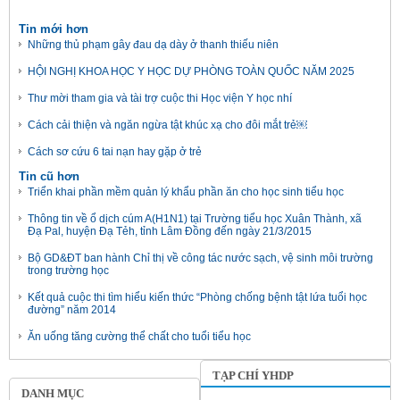
Tin mới hơn
Những thủ phạm gây đau dạ dày ở thanh thiếu niên
HỘI NGHỊ KHOA HỌC Y HỌC DỰ PHÒNG TOÀN QUỐC NĂM 2025
Thư mời tham gia và tài trợ cuộc thi Học viện Y học nhí
Cách cải thiện và ngăn ngừa tật khúc xạ cho đôi mắt trẻ￼
Cách sơ cứu 6 tai nạn hay gặp ở trẻ
Tin cũ hơn
Triển khai phần mềm quản lý khẩu phần ăn cho học sinh tiểu học
Thông tin về ổ dịch cúm A(H1N1) tại Trường tiểu học Xuân Thành, xã
Đạ Pal, huyện Đạ Tẻh, tỉnh Lâm Đồng đến ngày 21/3/2015
Bộ GD&ĐT ban hành Chỉ thị về công tác nước sạch, vệ sinh môi trường
trong trường học
Kết quả cuộc thi tìm hiểu kiến thức “Phòng chống bệnh tật lứa tuổi học
đường” năm 2014
Ăn uống tăng cường thể chất cho tuổi tiểu học
TẠP CHÍ YHDP
DANH MỤC