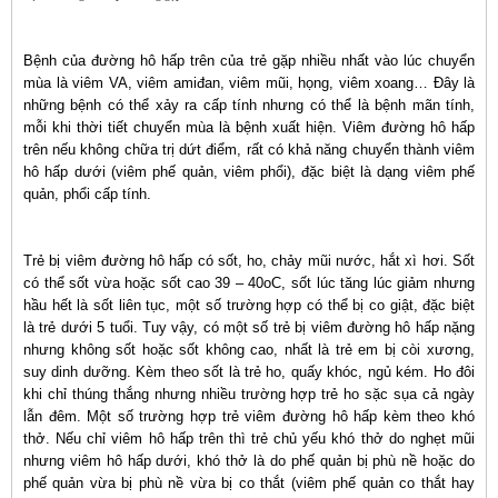
Bệnh của đường hô hấp trên của trẻ gặp nhiều nhất vào lúc chuyển
mùa là viêm VA, viêm amiđan, viêm mũi, họng, viêm xoang… Đây là
những bệnh có thể xảy ra cấp tính nhưng có thể là bệnh mãn tính,
mỗi khi thời tiết chuyển mùa là bệnh xuất hiện. Viêm đường hô hấp
trên nếu không chữa trị dứt điểm, rất có khả năng chuyển thành viêm
hô hấp dưới (viêm phế quản, viêm phổi), đặc biệt là dạng viêm phế
quản, phổi cấp tính.
Trẻ bị viêm đường hô hấp có sốt, ho, chảy mũi nước, hắt xì hơi. Sốt
có thể sốt vừa hoặc sốt cao 39 – 40oC, sốt lúc tăng lúc giảm nhưng
hầu hết là sốt liên tục, một số trường hợp có thể bị co giật, đặc biệt
là trẻ dưới 5 tuổi. Tuy vậy, có một số trẻ bị viêm đường hô hấp nặng
nhưng không sốt hoặc sốt không cao, nhất là trẻ em bị còi xương,
suy dinh dưỡng. Kèm theo sốt là trẻ ho, quấy khóc, ngủ kém. Ho đôi
khi chỉ thúng thắng nhưng nhiều trường hợp trẻ ho sặc sụa cả ngày
lẫn đêm. Một số trường hợp trẻ viêm đường hô hấp kèm theo khó
thở. Nếu chỉ viêm hô hấp trên thì trẻ chủ yếu khó thở do nghẹt mũi
nhưng viêm hô hấp dưới, khó thở là do phế quản bị phù nề hoặc do
phế quản vừa bị phù nề vừa bị co thắt (viêm phế quản co thắt hay