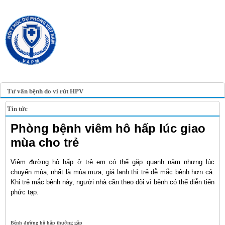
TRANG TIN ĐIỆN TỬ
HỘI Y HỌC DỰ PHÒNG
VIỆT NAM
VIETNAM ASSOCIATION OF
PREVENTIVE MEDICINE
Tư vấn bệnh do vi rút HPV
Tin tức
Phòng bệnh viêm hô hấp lúc giao
mùa cho trẻ
Viêm đường hô hấp ở trẻ em có thể gặp quanh năm nhưng lúc
chuyển mùa, nhất là mùa mưa, giá lạnh thì trẻ dễ mắc bệnh hơn cả.
Khi trẻ mắc bệnh này, người nhà cần theo dõi vì bệnh có thể diễn tiến
phức tạp.
Bệnh đường hô hấp thường gặp