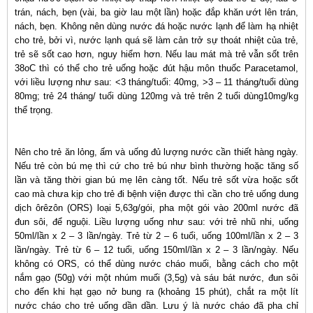
trán, nách, bẹn (vài, ba giờ lau một lần) hoặc đắp khăn ướt lên trán,
nách, bẹn. Không nên dùng nước đá hoặc nước lạnh để làm hạ nhiệt
cho trẻ, bởi vì, nước lạnh quá sẽ làm cản trở sự thoát nhiệt của trẻ,
trẻ sẽ sốt cao hơn, nguy hiểm hơn. Nếu lau mát mà trẻ vẫn sốt trên
38oC thì có thể cho trẻ uống hoặc đút hậu môn thuốc Paracetamol,
với liều lượng như sau: <3 tháng/tuổi: 40mg, >3 – 11 tháng/tuổi dùng
80mg; trẻ 24 tháng/ tuổi dùng 120mg và trẻ trên 2 tuổi dùng10mg/kg
thể trọng.
Nên cho trẻ ăn lỏng, ấm và uống đủ lượng nước cần thiết hàng ngày.
Nếu trẻ còn bú mẹ thì cứ cho trẻ bú như bình thường hoặc tăng số
lần và tăng thời gian bú mẹ lên càng tốt. Nếu trẻ sốt vừa hoặc sốt
cao mà chưa kịp cho trẻ đi bệnh viện được thì cần cho trẻ uống dung
dịch ôrêzôn (ORS) loại 5,63g/gói, pha một gói vào 200ml nước đã
đun sôi, để nguội. Liều lượng uống như sau: với trẻ nhũ nhi, uống
50ml/lần x 2 – 3 lần/ngày. Trẻ từ 2 – 6 tuổi, uống 100ml/lần x 2 – 3
lần/ngày. Trẻ từ 6 – 12 tuổi, uống 150ml/lần x 2 – 3 lần/ngày. Nếu
không có ORS, có thể dùng nước cháo muối, bằng cách cho một
nắm gạo (50g) với một nhúm muối (3,5g) và sáu bát nước, đun sôi
cho đến khi hạt gạo nở bung ra (khoảng 15 phút), chắt ra một lít
nước cháo cho trẻ uống dần dần. Lưu ý là nước cháo đã pha chỉ