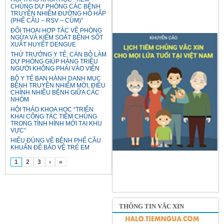
CHỦNG DỰ PHÒNG CÁC BỆNH
TRUYỀN NHIỄM ĐƯỜNG HÔ HẤP
(PHẾ CẦU – RSV – CÚM)”
ĐỐI THOẠI HỢP TÁC VỀ PHÒNG
NGỪA VÀ KIỂM SOÁT BỆNH SỐT
XUẤT HUYẾT DENGUE
THỨ TRƯỞNG Y TẾ: CÁN BỘ LÀM
DỰ PHÒNG GIÚP HÀNG TRIỆU
NGƯỜI KHÔNG PHẢI VÀO VIỆN
BỘ Y TẾ BAN HÀNH DANH MỤC
BỆNH TRUYỀN NHIỄM MỚI, ĐIỀU
CHỈNH NHIỀU BỆNH GIỮA CÁC
NHÓM
HỘI THẢO KHOA HỌC “TRIỂN
KHAI CÔNG TÁC TIÊM CHỦNG
TRONG TÌNH HÌNH MỚI TẠI KHU
VỰC”
HIỂU ĐÚNG VỀ BỆNH PHẾ CẦU
KHUẨN ĐỂ BẢO VỆ TRẺ EM
1
2
3
›
»
THÔNG TIN VẮC XIN