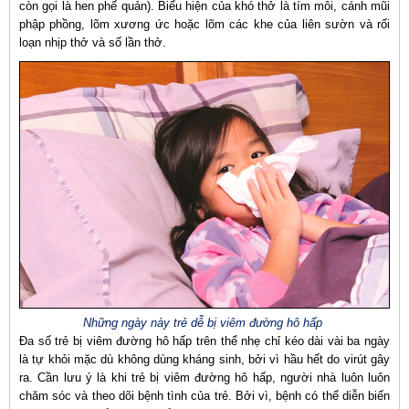
còn gọi là hen phế quản). Biểu hiện của khó thở là tím môi, cánh mũi
phập phồng, lõm xương ức hoặc lõm các khe của liên sườn và rối
loạn nhịp thở và số lần thở.
Những ngày này trẻ dễ bị viêm đường hô hấp
Đa số trẻ bị viêm đường hô hấp trên thể nhẹ chỉ kéo dài vài ba ngày
là tự khỏi mặc dù không dùng kháng sinh, bởi vì hầu hết do virút gây
ra. Cần lưu ý là khi trẻ bị viêm đường hô hấp, người nhà luôn luôn
chăm sóc và theo dõi bệnh tình của trẻ. Bởi vì, bệnh có thể diễn biến