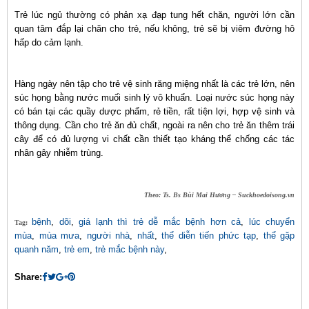
Trẻ lúc ngủ thường có phản xạ đạp tung hết chăn, người lớn cần
quan tâm đắp lại chăn cho trẻ, nếu không, trẻ sẽ bị viêm đường hô
hấp do cảm lạnh.
Hàng ngày nên tập cho trẻ vệ sinh răng miệng nhất là các trẻ lớn, nên
súc họng bằng nước muối sinh lý vô khuẩn. Loại nước súc họng này
có bán tại các quầy dược phẩm, rẻ tiền, rất tiện lợi, hợp vệ sinh và
thông dụng. Cần cho trẻ ăn đủ chất, ngoài ra nên cho trẻ ăn thêm trái
cây để có đủ lượng vi chất cần thiết tạo kháng thể chống các tác
nhân gây nhiễm trùng.
Theo: Ts. Bs Bùi Mai Hương – Suckhoedoisong.vn
bệnh
,
dõi
,
giá lạnh thì trẻ dễ mắc bệnh hơn cả
,
lúc chuyển
Tag:
mùa
,
mùa mưa
,
người nhà
,
nhất
,
thể diễn tiến phức tạp
,
thể gặp
quanh năm
,
trẻ em
,
trẻ mắc bệnh này
,
Share: