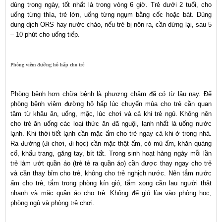
dùng trong ngày, tốt nhất là trong vòng 6 giờ. Trẻ dưới 2 tuổi, cho
uống từng thìa, trẻ lớn, uống từng ngụm bằng cốc hoặc bát. Dùng
dung dịch ORS hay nước cháo, nếu trẻ bị nôn ra, cần dừng lại, sau 5
– 10 phút cho uống tiếp.
Phòng viêm đường hô hấp cho trẻ
Phòng bệnh hơn chữa bệnh là phương châm đã có từ lâu nay. Để
phòng bệnh viêm đường hô hấp lúc chuyển mùa cho trẻ cần quan
tâm từ khâu ăn, uống, mặc, lúc chơi và cả khi trẻ ngủ. Không nên
cho trẻ ăn uống các loại thức ăn đã nguội, lạnh nhất là uống nước
lạnh. Khi thời tiết lạnh cần mặc ấm cho trẻ ngay cả khi ở trong nhà.
Ra đường (đi chơi, đi học) cần mặc thật ấm, có mủ ấm, khăn quàng
cổ, khẩu trang, găng tay, bít tất. Trong sinh hoạt hàng ngày mỗi lần
trẻ làm ướt quần áo (trẻ tè ra quần áo) cần được thay ngay cho trẻ
và cần thay bỉm cho trẻ, không cho trẻ nghịch nước. Nên tắm nước
ấm cho trẻ, tắm trong phòng kín gió, tắm xong cần lau người thật
nhanh và mặc quần áo cho trẻ. Không để gió lùa vào phòng học,
phòng ngủ và phòng trẻ chơi.