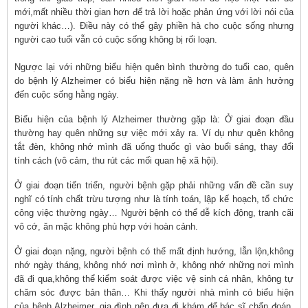
mới,mất nhiều thời gian hơn để trả lời hoặc phản ứng với lời nói của
người khác…). Điều này có thể gây phiền hà cho cuộc sống nhưng
người cao tuổi vẫn có cuộc sống không bị rối loạn.
Ngược lại với những biểu hiện quên bình thường do tuổi cao, quên
do bệnh lý Alzheimer có biểu hiện nặng nề hơn và làm ảnh hưởng
đến cuộc sống hằng ngày.
Biểu hiện của bệnh lý Alzheimer thường gặp là: Ở giai đoạn đầu
thường hay quên những sự việc mới xảy ra. Ví dụ như quên không
tắt đèn, không nhớ mình đã uống thuốc gì vào buổi sáng, thay đổi
tính cách (vô cảm, thu rút các mối quan hệ xã hội).
Ở giai đoạn tiến triển, người bệnh gặp phải những vấn đề cần suy
nghĩ có tính chất trừu tượng như là tính toán, lập kế hoạch, tổ chức
công việc thường ngày… Người bệnh có thể dễ kích động, tranh cãi
vô cớ, ăn mặc không phù hợp với hoàn cảnh.
Ở giai đoạn nặng, người bệnh có thể mất định hướng, lẫn lộn,không
nhớ ngày tháng, không nhớ nơi mình ở, không nhớ những nơi mình
đã đi qua,không thể kiểm soát được việc vệ sinh cá nhân, không tự
chăm sóc được bản thân… Khi thấy người nhà mình có biểu hiện
của bệnh Alzheimer, gia đình nên đưa đi khám để bác sĩ chẩn đoán,