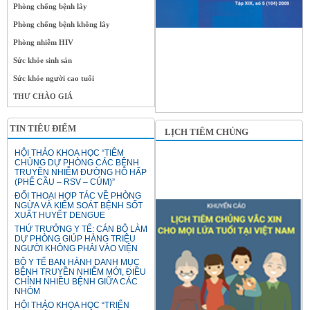
Phòng chống bệnh lây
Phòng chống bệnh không lây
Phòng nhiễm HIV
Sức khỏe sinh sản
Sức khỏe người cao tuổi
THƯ CHÀO GIÁ
TIN TIÊU ĐIỂM
LỊCH TIÊM CHỦNG
HỘI THẢO KHOA HỌC “TIÊM
CHỦNG DỰ PHÒNG CÁC BỆNH
TRUYỀN NHIỄM ĐƯỜNG HÔ HẤP
(PHẾ CẦU – RSV – CÚM)”
ĐỐI THOẠI HỢP TÁC VỀ PHÒNG
NGỪA VÀ KIỂM SOÁT BỆNH SỐT
XUẤT HUYẾT DENGUE
THỨ TRƯỞNG Y TẾ: CÁN BỘ LÀM
DỰ PHÒNG GIÚP HÀNG TRIỆU
NGƯỜI KHÔNG PHẢI VÀO VIỆN
BỘ Y TẾ BAN HÀNH DANH MỤC
BỆNH TRUYỀN NHIỄM MỚI, ĐIỀU
CHỈNH NHIỀU BỆNH GIỮA CÁC
NHÓM
HỘI THẢO KHOA HỌC “TRIỂN