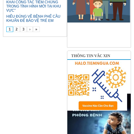
KHAI CÔNG TÁC TIÊM CHỦNG
TRONG TÌNH HÌNH MỚI TẠI KHU
VỰC”
HIỂU ĐÚNG VỀ BỆNH PHẾ CẦU
KHUẨN ĐỂ BẢO VỆ TRẺ EM
1
2
3
›
»
THÔNG TIN VẮC XIN