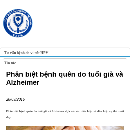
TRANG TIN ĐIỆN TỬ
HỘI Y HỌC DỰ PHÒNG
VIỆT NAM
VIETNAM ASSOCIATION OF
PREVENTIVE MEDICINE
Tư vấn bệnh do vi rút HPV
Tin tức
Phân biệt bệnh quên do tuổi già và
Alzheimer
28/09/2015
Phân biệt bệnh quên do tuổi già và Alzheimer dựa vào các biểu hiện và dấu hiệu cụ thể dưới
đây.