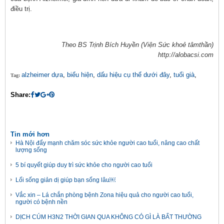
điều trị.
Theo BS Trịnh Bích Huyền (Viện Sức khoẻ tâmthần)
http://alobacsi.com
alzheimer dựa
,
biểu hiện
,
dấu hiệu cụ thể dưới đây
,
tuổi già
,
Tag:
Share:
Tin mới hơn
Hà Nội đẩy mạnh chăm sóc sức khỏe người cao tuổi, nâng cao chất
lượng sống
5 bí quyết giúp duy trì sức khỏe cho người cao tuổi
Lối sống giản dị giúp bạn sống lâu￼
Vắc xin – Lá chắn phòng bệnh Zona hiệu quả cho người cao tuổi,
người có bệnh nền
DỊCH CÚM H3N2 THỜI GIAN QUA KHÔNG CÓ GÌ LÀ BẤT THƯỜNG