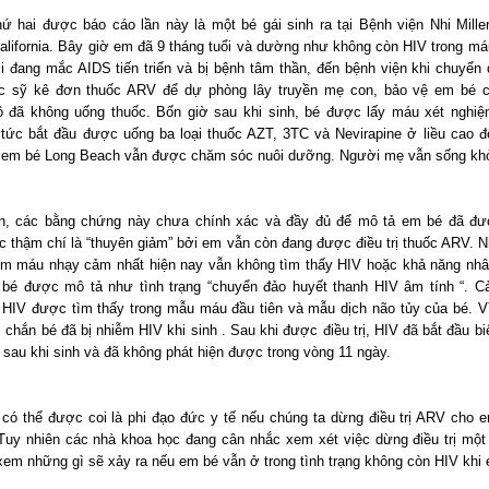
ứ hai được báo cáo lần này là một bé gái sinh ra tại Bệnh viện Nhi Miller
alifornia. Bây giờ em đã 9 tháng tuổi và dường như không còn HIV trong m
i đang mắc AIDS tiến triển và bị bệnh tâm thần, đến bệnh viện khi chuyển 
c sỹ kê đơn thuốc ARV để dự phòng lây truyền mẹ con, bảo vệ em bé c
 đã không uống thuốc. Bốn giờ sau khi sinh, bé được lấy máu xét nghi
 tức bắt đầu được uống ba loại thuốc AZT, 3TC và Nevirapine ở liều cao để 
 em bé Long Beach vẫn được chăm sóc nuôi dưỡng. Người mẹ vẫn sống kh
n, các bằng chứng này chưa chính xác và đầy đủ để mô tả em bé đã đ
ặc thậm chí là “thuyên giảm” bởi em vẫn còn đang được điều trị thuốc ARV. 
ệm máu nhạy cảm nhất hiện nay vẫn không tìm thấy HIV hoặc khả năng nhâ
bé được mô tả như tình trạng “chuyển đảo huyết thanh HIV âm tính “. 
HIV được tìm thấy trong mẫu máu đầu tiên và mẫu dịch não tủy của bé. V
chắn bé đã bị nhiễm HIV khi sinh . Sau khi được điều trị, HIV đã bắt đầu b
 sau khi sinh và đã không phát hiện được trong vòng 11 ngày.
 có thể được coi là phi đạo đức y tế nếu chúng ta dừng điều trị ARV cho 
 Tuy nhiên các nhà khoa học đang cân nhắc xem xét việc dừng điều trị một 
xem những gì sẽ xảy ra nếu em bé vẫn ở trong tình trạng không còn HIV khi 