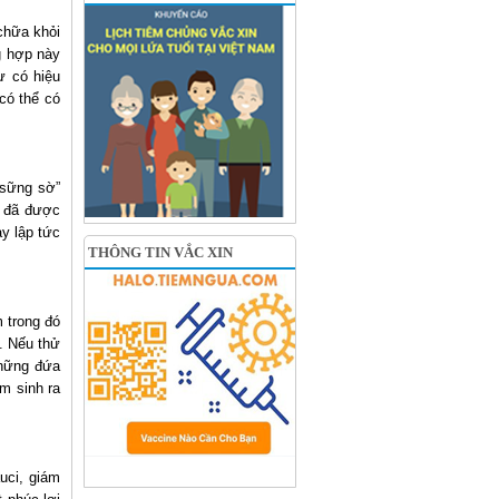
chữa khỏi
g hợp này
ự có hiệu
có thể có
“sững sờ”
ư đã được
ay lập tức
THÔNG TIN VẮC XIN
 trong đó
. Nếu thử
những đứa
m sinh ra
auci, giám