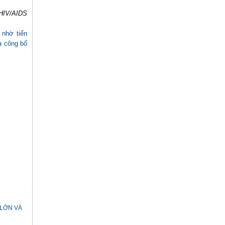
HIV/AIDS
g nhờ tiến
a công bố
 LỚN VÀ