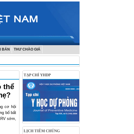
N BẢN
THƯ CHÀO GIÁ
TẠP CHÍ YHDP
 thể
 mẹ?
ng cơ hội
ng bố bất
 ARV sớm,
LỊCH TIÊM CHỦNG