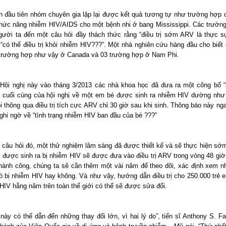
ần đầu tiên nhóm chuyên gia lặp lại được kết quả tương tự như trường hợp 
hức năng nhiễm HIV/AIDS cho một bệnh nhi ở bang Mississippi. Các trườn
ười ta đến một câu hỏi đầy thách thức rằng “điều trị sớm ARV là thực s
 “có thể điều trị khỏi nhiễm HIV???”. Một nhà nghiên cứu hàng đầu cho biết 
trường hợp như vậy ở Canada và 03 trường hợp ở Nam Phi.
 Hội nghị này vào tháng 3/2013 các nhà khoa học đã đưa ra một công bố 
 cuối cùng của hội nghị về một em bé được sinh ra nhiễm HIV dường nh
 thông qua điều trị tích cực ARV chỉ 30 giờ sau khi sinh. Thông báo này ng
ghi ngờ về “tình trạng nhiễm HIV ban đầu của bé ???”
ời câu hỏi đó, một thử nghiệm lâm sàng đã được thiết kế và sẽ thực hiện sớm
 được sinh ra bị nhiễm HIV sẽ được đưa vào điều trị ARV trong vòng 48 giờ
hành công, chúng ta sẽ cần thêm một vài năm để theo dõi, xác định xem 
có bị nhiễm HIV hay không. Và như vậy, hướng dẫn điều trị cho 250.000 trẻ e
 HIV hằng năm trên toàn thế giới có thể sẽ được sửa đổi.
này có thể dẫn đến những thay đổi lớn, vì hai lý do”, tiến sĩ Anthony S. F