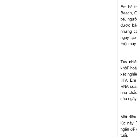
Em bé th
Beach, C
bé, ngườ
được bá
nhưng cô
ngay lập
Hiện nay
Tuy nhiê
khỏi” ho
xét nghi
HIV. Em 
RNA của 
như chắc 
sáu ngày
Một điều
lúc này.
ngắn để 
tuổi.