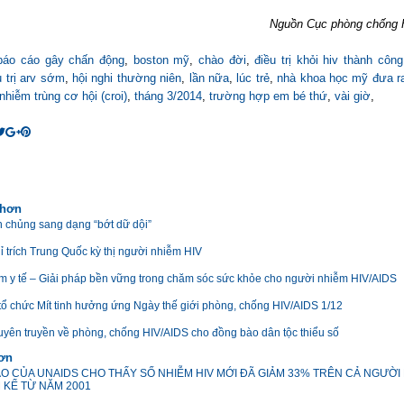
Nguồn Cục phòng chống 
báo cáo gây chấn động
,
boston mỹ
,
chào đời
,
điều trị khỏi hiv thành côn
 trị arv sớm
,
hội nghi thường niên
,
lần nữa
,
lúc trẻ
,
nhà khoa học mỹ đưa r
nhiễm trùng cơ hội (croi)
,
tháng 3/2014
,
trường hợp em bé thứ
,
vài giờ
,
 hơn
n chủng sang dạng “bớt dữ dội”
 trích Trung Quốc kỳ thị người nhiễm HIV
m y tế – Giải pháp bền vững trong chăm sóc sức khỏe cho người nhiễm HIV/AIDS
 tổ chức Mít tinh hưởng ứng Ngày thế giới phòng, chống HIV/AIDS 1/12
 tuyên truyền về phòng, chống HIV/AIDS cho đồng bào dân tộc thiểu số
hơn
O CỦA UNAIDS CHO THẤY SỐ NHIỄM HIV MỚI ĐÃ GIẢM 33% TRÊN CẢ NGƯỜI
 KỂ TỪ NĂM 2001