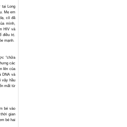
 tại Long
áu. Mẹ em
dạ, cô đã
ủa mình,
ệm HIV và
điều trị.
ỏe mạnh.
ược “chữa
Nhưng các
n lên của
Cả DNA và
ì vậy hầu
iến mất từ
em bé vào
thời gian
em bé hai