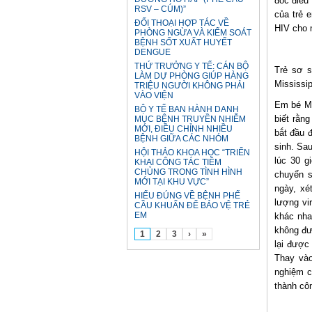
đốc điều
RSV – CÚM)”
của trẻ 
ĐỐI THOẠI HỢP TÁC VỀ
HIV cho 
PHÒNG NGỪA VÀ KIỂM SOÁT
BỆNH SỐT XUẤT HUYẾT
DENGUE
THỨ TRƯỞNG Y TẾ: CÁN BỘ
Trẻ sơ s
LÀM DỰ PHÒNG GIÚP HÀNG
Mississip
TRIỆU NGƯỜI KHÔNG PHẢI
VÀO VIỆN
Em bé Mi
BỘ Y TẾ BAN HÀNH DANH
biết rằn
MỤC BỆNH TRUYỀN NHIỄM
MỚI, ĐIỀU CHỈNH NHIỀU
bắt đầu 
BỆNH GIỮA CÁC NHÓM
sinh. Sa
HỘI THẢO KHOA HỌC “TRIỂN
lúc 30 g
KHAI CÔNG TÁC TIÊM
CHỦNG TRONG TÌNH HÌNH
chuyển s
MỚI TẠI KHU VỰC”
ngày, xé
HIỂU ĐÚNG VỀ BỆNH PHẾ
lượng vi
CẦU KHUẨN ĐỂ BẢO VỆ TRẺ
EM
khác nha
không đư
1
2
3
›
»
lại được
Thay vào
nghiệm c
thành cô