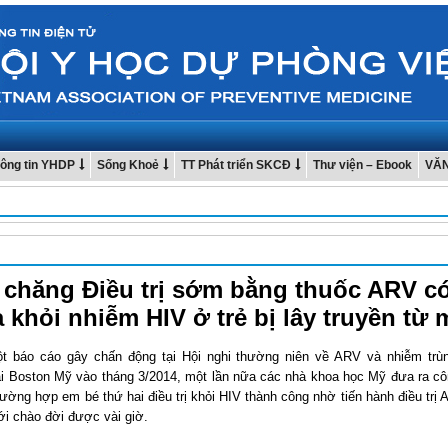
ông tin YHDP
Sống Khoẻ
TT Phát triển SKCĐ
Thư viện – Ebook
VĂ
 chăng Điều trị sớm bằng thuốc ARV có
 khỏi nhiễm HIV ở trẻ bị lây truyền từ
t báo cáo gây chấn động tại Hội nghi thường niên về ARV và nhiễm trù
ại Boston Mỹ vào tháng 3/2014, một lần nữa các nhà khoa học Mỹ đưa ra cô
rường hợp em bé thứ hai điều trị khỏi HIV thành công nhờ tiến hành điều trị
ới chào đời được vài giờ.