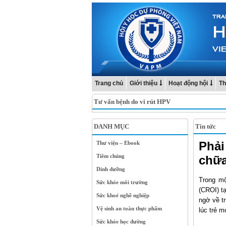
Trang chủ
Giới thiệu
Hoạt động hội
Th
Tư vấn bệnh do vi rút HPV
DANH MỤC
Tin tức
Phải
Thư viện – Ebook
Tiêm chủng
chữa
Dinh dưỡng
Trong mộ
Sức khỏe môi trường
(CROI) t
Sức khoẻ nghề nghiệp
ngờ về t
Vệ sinh an toàn thực phẩm
lúc trẻ m
Sức khỏe học đường