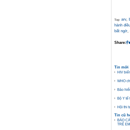
arv
,
Tag:
hành điều
bất ngờ
,
Share:
Tin mới
HIV biế
WHO chỉ
Bảo hiể
Bộ Y tế
Hội thi
Tin cũ 
BÁO CÁ
TRẺ EM