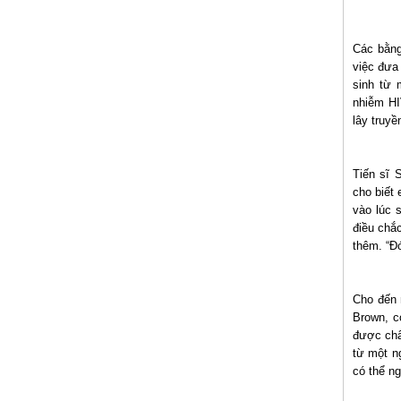
Các bằng
việc đưa
sinh từ
nhiễm HI
lây truy
Tiến sĩ 
cho biết
vào lúc 
điều chắc
thêm. “Đó
Cho đến 
Brown, c
được chẩ
từ một n
có thể ng