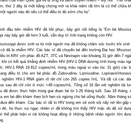
 hành của Viện Quốc gia về dị ứng và bệnh truyền nhiễm – Mỹ nói. “Thứ nhất
em, thứ 2 đây là một bằng chứng mở ra khái niệm rất lớn là có thể chữa k
một người nào đó nếu có thể điều trị đủ sớm cho họ”.
inh đầu tiên nhiễm HIV đã hồi phục, bây giờ nổi tiếng là “Em bé Mississi
pi này bây giờ đã hơn 3 tuổi, vẫn duy trì tình trạng không còn HIV.
ssissippi được sinh ra từ một người mẹ đã không chăm sóc trước khi sinh
g cô đã bị nhiễm HIV. Các bác sĩ đã chuyển bé đến trường Đại học Mississi
điều trị ARV với phác đồ AZT, 3TC và Nevirapin vào khoảng 31 giờ đến 7 ngà
u khi có kết quả khẳng định nhiễm HIV (HIV-1 DNA dương tính trong máu ngo
iờ; HIV-1 RNA 19.812 copies/mL trong máu ngoại vi vào lúc 31 giờ) các 
ang điều trị cho em bé phác đồ Zidovudine, Lamivudine, Lopinavir/ritonavi
t nghiệm HIV-1 RNA giảm rõ rệt chỉ còn 265 copies /mL. Và tất cả các đán
rus sau đó chỉ còn ở mức <48 copies/mL. Tổng số 16 lần xét nghiệm tải lư
u đã được thực hiện trong giai đoạn bé từ 1-26 tháng tuổi. Sau 18 tháng,
a em bé đến khám theo lịch hẹn và ngừng cho bé uống thuốc. Năm tháng s
 đưa đến khám. Các bác sĩ rất lo HIV trong em sẽ sinh sôi nẩy nở lên gấp n
 đó, họ thực sự ngạc nhiên vì đã không tìm thấy HIV mặc dù đã sử dụn
ó thể phát hiện vi rút không hoạt động ở những bệnh nhân người lớn được
ng.