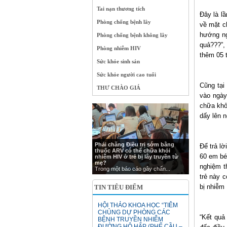
Tai nạn thương tích
Đây là l
Phòng chống bệnh lây
về mặt c
hướng ng
Phòng chống bệnh không lây
quả???”,
Phòng nhiễm HIV
thêm 05 
Sức khỏe sinh sản
Sức khỏe người cao tuổi
Cũng tại
THƯ CHÀO GIÁ
vào ngày
chữa khỏi
dấy lên n
Phải chăng Điều trị sớm bằng
Để trả l
thuốc ARV có thể chữa khỏi
60 em bé
nhiễm HIV ở trẻ bị lây truyền từ
mẹ?
nghiệm t
Trong một báo cáo gây chấn...
trẻ này 
bị nhiễm
TIN TIÊU ĐIỂM
HỘI THẢO KHOA HỌC “TIÊM
CHỦNG DỰ PHÒNG CÁC
“Kết quả 
BỆNH TRUYỀN NHIỄM
ĐƯỜNG HÔ HẤP (PHẾ CẦU –