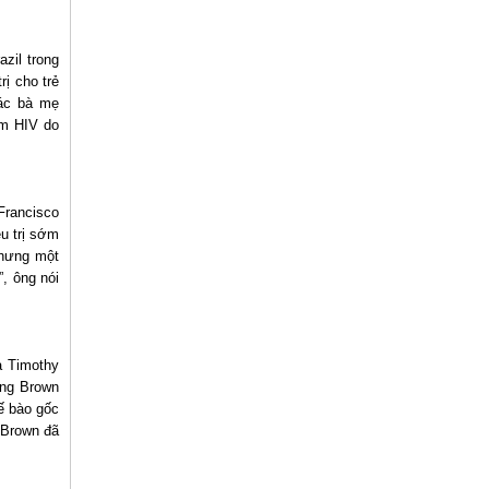
zil trong
ị cho trẻ
ác bà mẹ
ễm HIV do
Francisco
u trị sớm
Nhưng một
”, ông nói
à Timothy
ông Brown
ế bào gốc
 Brown đã