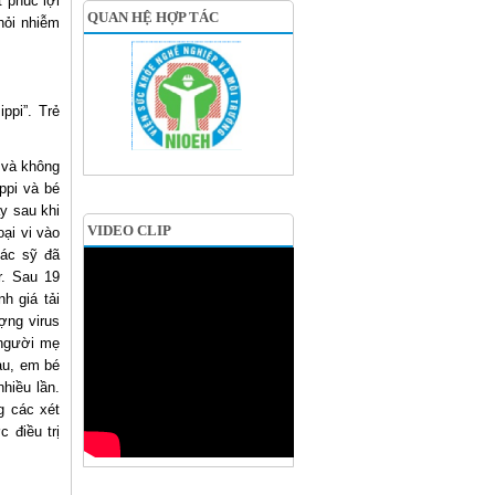
 phúc lợi
QUAN HỆ HỢP TÁC
hỏi nhiễm
ppi”. Trẻ
 và không
ppi và bé
y sau khi
VIDEO CLIP
ại vi vào
bác sỹ đã
r. Sau 19
h giá tải
ợng virus
 người mẹ
au, em bé
hiều lần.
g các xét
 điều trị