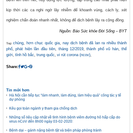
kịp thời các ca nghi ngờ lây nhiễm để khoanh vùng, cách ly, xét
nghiệm chẩn đoán nhanh nhất, không để dịch bệnh lây ra cộng đồng.
Nguồn: Báo Sức khỏe Đời Sống – BYT
chủng
,
hơn chục quốc gia
,
nay dịch bệnh đã lan ra nhiều thành
Tag:
phố
,
phát hiện lần đầu tiên
,
tháng 12/2019
,
thành phố vũ hán
,
thế
giới
,
tỉnh hồ bắc
,
trung quốc
,
vi rút corona (ncov)
,
Share:
Tin mới hơn
Hà Nội cần tiếp tục “làm nhanh, làm đúng, làm hiệu quả” công tác y tế
dự phòng
Kêu gọi toàn ngành y tham gia chống dịch
Những số liệu cập nhật về tình hình bệnh viêm đường hô hấp cấp do
virus nCoV đến 8h00 ngày 03-02-2020:
Bệnh dại – gánh nặng bệnh tật và biện pháp phòng tránh