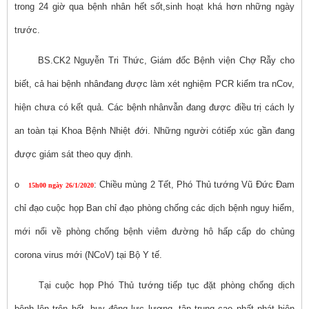
trong 24 giờ qua bệnh nhân hết sốt,sinh hoạt khá hơn những ngày
trước.
BS.CK2 Nguyễn Tri Thức, Giám đốc Bệnh viện Chợ Rẫy cho
biết, cả hai bệnh nhânđang được làm xét nghiệm PCR kiểm tra nCov,
hiện chưa có kết quả. Các bệnh nhânvẫn đang được điều trị cách ly
an toàn tại Khoa Bệnh Nhiệt đới. Những người cótiếp xúc gần đang
được giám sát theo quy định.
o
: Chiều mùng 2 Tết, Phó Thủ tướng Vũ Đức Đam
15h00 ngày 26/1/2020
chỉ đạo cuộc họp Ban chỉ đạo phòng chống các dịch bệnh nguy hiểm,
mới nổi về phòng chống bệnh viêm đường hô hấp cấp do chủng
corona virus mới (NCoV) tại Bộ Y tế.
Tại cuộc họp Phó Thủ tướng tiếp tục đặt phòng chống dịch
bệnh lên trên hết, huy động lực lượng, tập trung cao nhất phát hiện