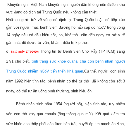
-Khuyến nghị: Việt Nam khuyến nghị người dân không nên đi/đến khu
vực đang có dịch tại Trung Quốc nếu không cần thiết.
Những người trở về vùng có dịch tại Trung Quốc hoặc có tiếp xúc
gần với người mắc bệnh viêm đường hô hấp câp do nCoV trong vòng
14 ngày nếu có dấu hiệu sốt, ho, khó thở, cần đến ngay cơ sở y tế
gần nhất để được tư vấn, khám, điều trị kịp thời.
o
Thông tin từ Bệnh viện Chợ Rẫy (TP.HCM) sáng
8h10 ngày 27/1/2020:
27/1 cho biết,
tình trạng sức khỏe củahai cha con bệnh nhân người
Trung Quốc nhiễm nCoV tiến triển khả quan
.Cụ thể, người con sinh
năm 1992 hiện tỉnh táo, bệnh nhân có thể tự thở, đã không còn sốt 3
ngày, có thể tự ăn uống bình thường, sinh hiệu ổn.
Bệnh nhân sinh năm 1954 (người bố), hiện tỉnh táo, tuy nhiên
vẫn còn thở oxy qua canula (ống thông qua mũi). Kết quả kiểm tra
sức khỏe cho thấy phổi còn ítran bên trái, huyết áp tim mạch ổn định,