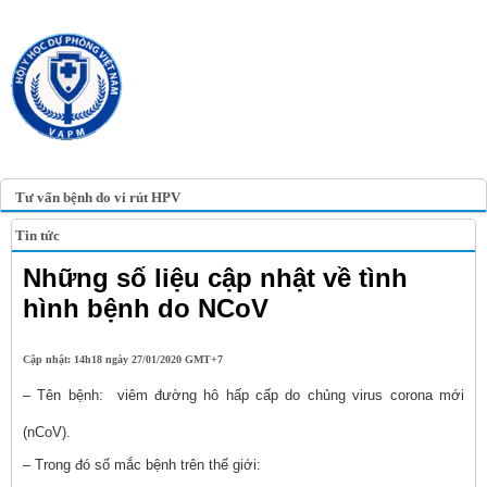
TRANG TIN ĐIỆN TỬ
HỘI Y HỌC DỰ PHÒNG
VIỆT NAM
VIETNAM ASSOCIATION OF
PREVENTIVE MEDICINE
Tư vấn bệnh do vi rút HPV
Tin tức
Những số liệu cập nhật về tình
hình bệnh do NCoV
Cập nhật: 14h18 ngày 27/01/2020 GMT+7
– Tên bệnh: viêm đường hô hấp cấp do chủng virus corona mới
(nCoV).
– Trong đó số mắc bệnh trên thế giới: