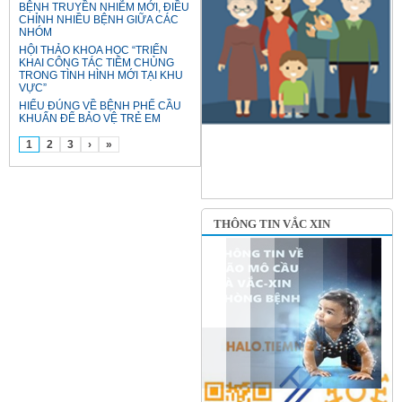
BỆNH TRUYỀN NHIỄM MỚI, ĐIỀU
CHỈNH NHIỀU BỆNH GIỮA CÁC
NHÓM
HỘI THẢO KHOA HỌC “TRIỂN
KHAI CÔNG TÁC TIÊM CHỦNG
TRONG TÌNH HÌNH MỚI TẠI KHU
VỰC”
HIỂU ĐÚNG VỀ BỆNH PHẾ CẦU
KHUẨN ĐỂ BẢO VỆ TRẺ EM
1
2
3
›
»
THÔNG TIN VẮC XIN