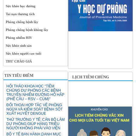
Sức khỏe học đường
Tai nạn thương tích
Phòng chống bệnh lây
Phòng chống bệnh không lây
Phòng nhiễm HIV
Sức khỏe sinh sản
Sức khỏe người cao tuổi
THƯ CHÀO GIÁ
TIN TIÊU ĐIỂM
LỊCH TIÊM CHỦNG
HỘI THẢO KHOA HỌC “TIÊM
CHỦNG DỰ PHÒNG CÁC BỆNH
TRUYỀN NHIỄM ĐƯỜNG HÔ HẤP
(PHẾ CẦU – RSV – CÚM)”
ĐỐI THOẠI HỢP TÁC VỀ PHÒNG
NGỪA VÀ KIỂM SOÁT BỆNH SỐT
XUẤT HUYẾT DENGUE
THỨ TRƯỞNG Y TẾ: CÁN BỘ LÀM
DỰ PHÒNG GIÚP HÀNG TRIỆU
NGƯỜI KHÔNG PHẢI VÀO VIỆN
BỘ Y TẾ BAN HÀNH DANH MỤC