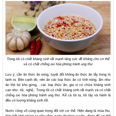
Trong tỏi có chất kháng sinh rất mạnh tăng sức đề kháng cho cơ thể
và có chất chống oxi hóa phòng tránh ung thư
Lưu ý, cần ăn thức ăn nóng, tuyệt đối không ăn thức ăn lấy trong tủ
lạnh ra. Bên cạnh đó, nên ăn các loại thức ăn có tính nóng, ấm như
ăn thịt bò kho gừng,…các loại thức ăn, gia vị có chứa kháng sinh
cao như: tỏi, nghệ,. Trong tỏi có chất kháng sinh rất mạnh và có chất
chống oxi hóa phòng tránh ung thư. Kể cả tỏi ta, tỏi tây và hành lá
đều có lượng kháng sinh tốt.
Nước cũng vô cùng quan trọng đối với cơ thể. Hiện đang là mùa thu,
thời tiết khô chúng ta nên uống nước thường xuyên, đừng để cơ thể