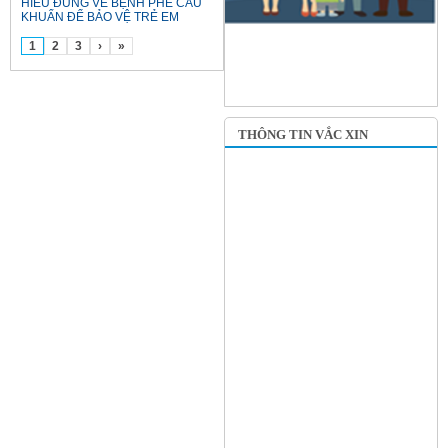
HIỂU ĐÚNG VỀ BỆNH PHẾ CẦU
KHUẨN ĐỂ BẢO VỆ TRẺ EM
1
2
3
›
»
THÔNG TIN VẮC XIN