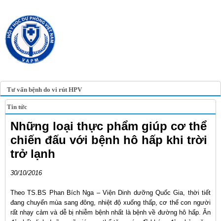
TRANG TIN ĐIỆN TỬ
HỘI Y HỌC DỰ PHÒNG
VIỆT NAM
VIETNAM ASSOCIATION OF
PREVENTIVE MEDICINE
Tư vấn bệnh do vi rút HPV
Tin tức
Những loại thực phẩm giúp cơ thể
chiến đấu với bệnh hô hấp khi trời
trở lạnh
30/10/2016
Theo TS.BS Phan Bích Nga – Viện Dinh dưỡng Quốc Gia, thời tiết
đang chuyển mùa sang đông, nhiệt độ xuống thấp, cơ thể con người
rất nhạy cảm và dễ bị nhiễm bệnh nhất là bệnh về đường hô hấp. Ăn