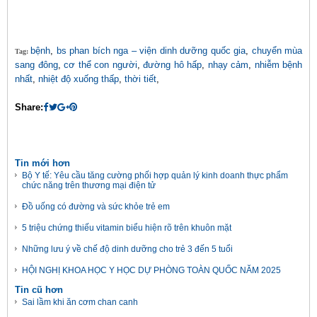
bệnh
,
bs phan bích nga – viện dinh dưỡng quốc gia
,
chuyển mùa
Tag:
sang đông
,
cơ thể con người
,
đường hô hấp
,
nhạy cảm
,
nhiễm bệnh
nhất
,
nhiệt độ xuống thấp
,
thời tiết
,
Share:
Tin mới hơn
Bộ Y tế: Yêu cầu tăng cường phối hợp quản lý kinh doanh thực phẩm
chức năng trên thương mại điện tử
Đồ uống có đường và sức khỏe trẻ em
5 triệu chứng thiếu vitamin biểu hiện rõ trên khuôn mặt
Những lưu ý về chế độ dinh dưỡng cho trẻ 3 đến 5 tuổi
HỘI NGHỊ KHOA HỌC Y HỌC DỰ PHÒNG TOÀN QUỐC NĂM 2025
Tin cũ hơn
Sai lầm khi ăn cơm chan canh