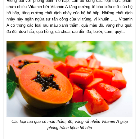
Riêng đối với phòng bệnh hô hấp, cần bổ sung các loại thực phẩm
chứa nhiều Vitamin bởi Vitamin A tăng cường tế bào biểu mô của hệ
hô hấp, tăng cường chất dịch nhày của hệ hô hấp. Những chất dịch
nhày này ngăn ngừa sự tấn công của vi trùng, vi khuẩn ….. Vitamin
A có trong các loại rau màu xanh thẫm, quả màu đỏ, vàng như quả:
đu đủ, dưa hấu, quả hồng, cà chua, rau dền đỏ, bưởi, cam, quýt…
Các loại rau quả có màu thẫm, đỏ, vàng rất nhiều Vitamin A giúp
phòng tránh bệnh hô hấp