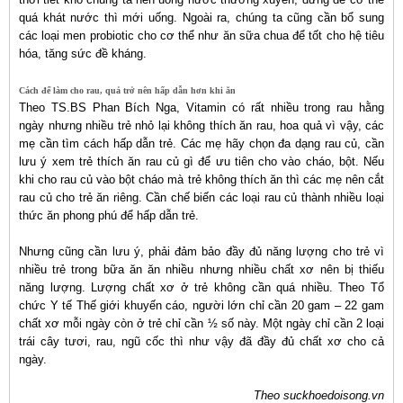
quá khát nước thì mới uống. Ngoài ra, chúng ta cũng cần bổ sung
các loại men probiotic cho cơ thể như ăn sữa chua để tốt cho hệ tiêu
hóa, tăng sức đề kháng.
Cách để làm cho rau, quả trở nên hấp dẫn hơn khi ăn
Theo TS.BS Phan Bích Nga, Vitamin có rất nhiều trong rau hằng
ngày nhưng nhiều trẻ nhỏ lại không thích ăn rau, hoa quả vì vậy, các
mẹ cần tìm cách hấp dẫn trẻ. Các mẹ hãy chọn đa dạng rau củ, cần
lưu ý xem trẻ thích ăn rau củ gì để ưu tiên cho vào cháo, bột. Nếu
khi cho rau củ vào bột cháo mà trẻ không thích ăn thì các mẹ nên cắt
rau củ cho trẻ ăn riêng. Cần chế biến các loại rau củ thành nhiều loại
thức ăn phong phú để hấp dẫn trẻ.
Nhưng cũng cần lưu ý, phải đảm bảo đầy đủ năng lượng cho trẻ vì
nhiều trẻ trong bữa ăn ăn nhiều nhưng nhiều chất xơ nên bị thiếu
năng lượng. Lượng chất xơ ở trẻ không cần quá nhiều. Theo Tổ
chức Y tế Thế giới khuyến cáo, người lớn chỉ cần 20 gam – 22 gam
chất xơ mỗi ngày còn ở trẻ chỉ cần ½ số này. Một ngày chỉ cần 2 loại
trái cây tươi, rau, ngũ cốc thì như vậy đã đầy đủ chất xơ cho cả
ngày.
Theo suckhoedoisong.vn