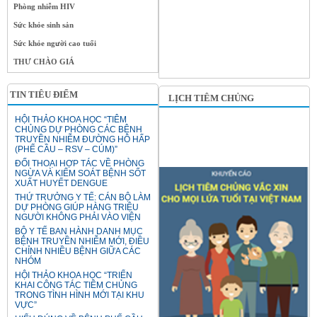
Phòng nhiễm HIV
Sức khỏe sinh sản
Sức khỏe người cao tuổi
THƯ CHÀO GIÁ
TIN TIÊU ĐIỂM
LỊCH TIÊM CHỦNG
HỘI THẢO KHOA HỌC “TIÊM
CHỦNG DỰ PHÒNG CÁC BỆNH
TRUYỀN NHIỄM ĐƯỜNG HÔ HẤP
(PHẾ CẦU – RSV – CÚM)”
ĐỐI THOẠI HỢP TÁC VỀ PHÒNG
NGỪA VÀ KIỂM SOÁT BỆNH SỐT
XUẤT HUYẾT DENGUE
THỨ TRƯỞNG Y TẾ: CÁN BỘ LÀM
DỰ PHÒNG GIÚP HÀNG TRIỆU
NGƯỜI KHÔNG PHẢI VÀO VIỆN
BỘ Y TẾ BAN HÀNH DANH MỤC
BỆNH TRUYỀN NHIỄM MỚI, ĐIỀU
CHỈNH NHIỀU BỆNH GIỮA CÁC
NHÓM
HỘI THẢO KHOA HỌC “TRIỂN
KHAI CÔNG TÁC TIÊM CHỦNG
TRONG TÌNH HÌNH MỚI TẠI KHU
VỰC”