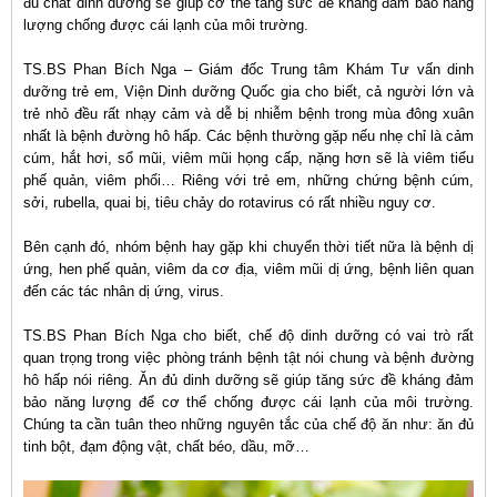
đủ chất dinh dưỡng sẽ giúp cơ thể tăng sức đề kháng đảm bảo năng
lượng chống được cái lạnh của môi trường.
TS.BS Phan Bích Nga – Giám đốc Trung tâm Khám Tư vấn dinh
dưỡng trẻ em, Viện Dinh dưỡng Quốc gia cho biết, cả người lớn và
trẻ nhỏ đều rất nhạy cảm và dễ bị nhiễm bệnh trong mùa đông xuân
nhất là bệnh đường hô hấp. Các bệnh thường gặp nếu nhẹ chỉ là cảm
cúm, hắt hơi, sổ mũi, viêm mũi họng cấp, nặng hơn sẽ là viêm tiểu
phế quản, viêm phổi… Riêng với trẻ em, những chứng bệnh cúm,
sởi, rubella, quai bị, tiêu chảy do rotavirus có rất nhiều nguy cơ.
Bên cạnh đó, nhóm bệnh hay gặp khi chuyển thời tiết nữa là bệnh dị
ứng, hen phế quản, viêm da cơ địa, viêm mũi dị ứng, bệnh liên quan
đến các tác nhân dị ứng, virus.
TS.BS Phan Bích Nga cho biết, chế độ dinh dưỡng có vai trò rất
quan trọng trong việc phòng tránh bệnh tật nói chung và bệnh đường
hô hấp nói riêng. Ăn đủ dinh dưỡng sẽ giúp tăng sức đề kháng đảm
bảo năng lượng để cơ thể chống được cái lạnh của môi trường.
Chúng ta cần tuân theo những nguyên tắc của chế độ ăn như: ăn đủ
tinh bột, đạm động vật, chất béo, dầu, mỡ…