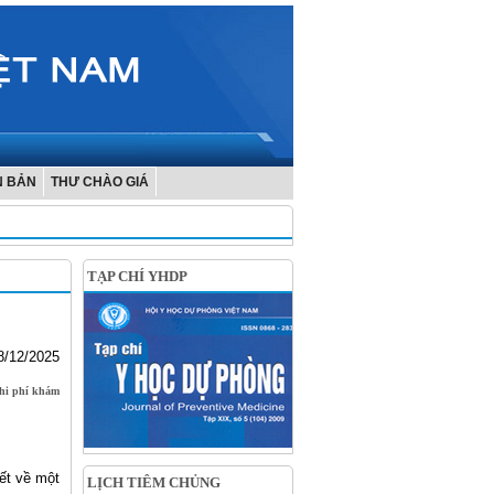
N BẢN
THƯ CHÀO GIÁ
TẠP CHÍ YHDP
8/12/2025
chi phí khám
ết về một
LỊCH TIÊM CHỦNG