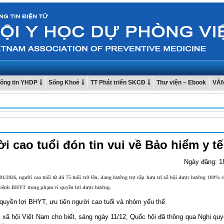
ông tin YHDP
Sống Khoẻ
TT Phát triển SKCĐ
Thư viện – Ebook
VĂ
i cao tuổi đón tin vui về Bảo hiểm y tế
Ngày đăng: 1
01/2026, người cao tuổi từ đủ 75 tuổi trở lên, đang hưởng trợ cấp hưu trí xã hội được hưởng 100% 
 bệnh BHYT trong phạm vi quyền lợi được hưởng.
quyền lợi BHYT, ưu tiên người cao tuổi và nhóm yếu thế
 xã hội Việt Nam cho biết, sáng ngày 11/12, Quốc hội đã thông qua Nghị quy