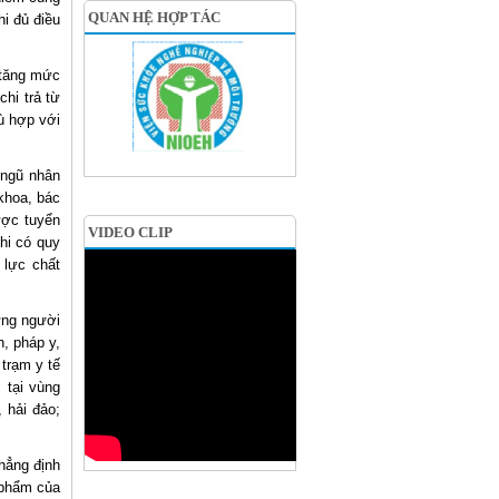
QUAN HỆ HỢP TÁC
i đủ điều
 tăng mức
hi trả từ
ù hợp với
 ngũ nhân
khoa, bác
ược tuyển
VIDEO CLIP
hi có quy
 lực chất
ững người
, pháp y,
 trạm y tế
 tại vùng
 hải đảo;
hẳng định
 phẩm của