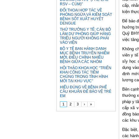
RSV – CÚM)”
cấp, nhằ
ĐỐI THOẠI HỢP TÁC VỀ
kiện thực
PHÒNG NGỪA VÀ KIỂM SOÁT
BỆNH SỐT XUẤT HUYẾT
Để bảo đ
DENGUE
hưởng tr
THỨ TRƯỞNG Y TẾ: CÁN BỘ
Quỹ BHYT
LÀM DỰ PHÒNG GIÚP HÀNG
TRIỆU NGƯỜI KHÔNG PHẢI
việc tăn
VÀO VIỆN
BỘ Y TẾ BAN HÀNH DANH
Không ch
MỤC BỆNH TRUYỀN NHIỄM
viên y t
MỚI, ĐIỀU CHỈNH NHIỀU
sĩy học 
BỆNH GIỮA CÁC NHÓM
dụng vào
HỘI THẢO KHOA HỌC “TRIỂN
KHAI CÔNG TÁC TIÊM
định mới
CHỦNG TRONG TÌNH HÌNH
lượng ca
MỚI TẠI KHU VỰC”
HIỂU ĐÚNG VỀ BỆNH PHẾ
Bên cạnh
CẦU KHUẨN ĐỂ BẢO VỆ TRẺ
thường x
EM
pháp y tâ
1
2
3
›
»
cấp xã v
đồng bào
các khu 
Đặc biệt
các hành