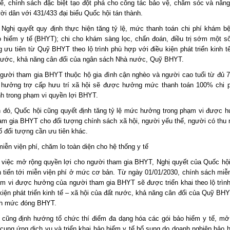
ế, chính sách đặc biệt tạo đột phá cho công tác bảo vệ, chăm sóc và nân
ời dân với 431/433 đại biểu Quốc hội tán thành.
 Nghị quyết quy định thực hiện tăng tỷ lệ, mức thanh toán chi phí khám b
 hiểm y tế (BHYT); chi cho khám sàng lọc, chẩn đoán, điều trị sớm một s
 ưu tiên từ Quỹ BHYT theo lộ trình phù hợp với điều kiện phát triển kinh t
nước, khả năng cân đối của ngân sách Nhà nước, Quỹ BHYT.
người tham gia BHYT thuộc hộ gia đình cận nghèo và người cao tuổi từ đủ 75
 hưởng trợ cấp hưu trí xã hội sẽ được hưởng mức thanh toán 100% chi 
h trong phạm vi quyền lợi BHYT.
 đó, Quốc hội cũng quyết định tăng tỷ lệ mức hưởng trong phạm vi được 
am gia BHYT cho đối tượng chính sách xã hội, người yếu thế, người có thu 
ố đối tượng cần ưu tiên khác.
miễn viện phí, chăm lo toàn diện cho hệ thống y tế
 việc mở rộng quyền lợi cho người tham gia BHYT, Nghị quyết của Quốc hội
nh tiến tới miễn viện phí ở mức cơ bản. Từ ngày 01/01/2030, chính sách miễ
ạm vi được hưởng của người tham gia BHYT sẽ được triển khai theo lộ trìn
kiện phát triển kinh tế – xã hội của đất nước, khả năng cân đối của Quỹ BH
nh mức đóng BHYT.
 cũng định hướng tổ chức thí điểm đa dạng hóa các gói bảo hiểm y tế, mở
h cung ứng dịch vụ và triển khai bảo hiểm y tế bổ sung do doanh nghiệp bảo 