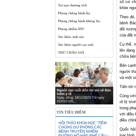
số cơ ch
Tai nạn thương tích
khỏe ngư
Phòng chống bệnh lây
Theo đó,
Phòng chống bệnh không lây
bệnh Bảo
đối tượng
Phòng nhiễm HIV
của đất 
Sức khỏe sinh sản
Cụ thể, 
Sức khỏe người cao tuổi
lên đang
THƯ CHÀO GIÁ
chữa bện
Bên cạnh
người th
và một s
Tiến tới 
Người cao tuổi đón tin vui về Bảo
hiểm y tế
Cùng với
Ngày đăng: 18/12/2025 Từ ngày
01/01/2026,...
rõ lộ trì
trong ph
TIN TIÊU ĐIỂM
với điều 
điều chỉ
HỘI THẢO KHOA HỌC “TIÊM
CHỦNG DỰ PHÒNG CÁC
Quốc hội
BỆNH TRUYỀN NHIỄM
loại hìn
ĐƯỜNG HÔ HẤP (PHẾ CẦU –