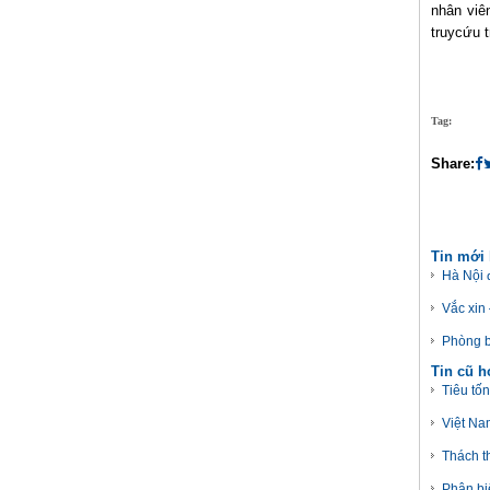
nhân viên
truycứu t
Tag:
Share:
Tin mới
Hà Nội 
Vắc xin
Phòng b
Tin cũ 
Tiêu tốn
Việt Na
Thách t
Phân bi