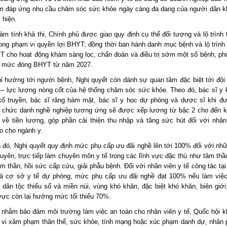
m đáp ứng nhu cầu chăm sóc sức khỏe ngày càng đa dạng của người dân kh
 hiện.
ảm tính khả thi, Chính phủ được giao quy định cụ thể đối tượng và lộ trình
ong phạm vi quyền lợi BHYT; đồng thời ban hành danh mục bệnh và lộ trình c
 cho hoạt động khám sàng lọc, chẩn đoán và điều trị sớm một số bệnh, ph
g mức đóng BHYT từ năm 2027.
ỉ hướng tới người bệnh, Nghị quyết còn dành sự quan tâm đặc biệt tới đội
ế – lực lượng nòng cốt của hệ thống chăm sóc sức khỏe. Theo đó, bác sĩ y 
cổ truyền, bác sĩ răng hàm mặt, bác sĩ y học dự phòng và dược sĩ khi đ
 chức danh nghề nghiệp tương ứng sẽ được xếp lương từ bậc 2 cho đến k
 về tiền lương, góp phần cải thiện thu nhập và tăng sức hút đối với nhân
o cho ngành y.
 đó, Nghị quyết quy định mức phụ cấp ưu đãi nghề lên tới 100% đối với nh
uyên, trực tiếp làm chuyên môn y tế trong các lĩnh vực đặc thù như tâm thần
m thần, hồi sức cấp cứu, giải phẫu bệnh. Đối với nhân viên y tế công tác tại
à cơ sở y tế dự phòng, mức phụ cấp ưu đãi nghề đạt 100% nếu làm việc
 dân tộc thiểu số và miền núi, vùng khó khăn, đặc biệt khó khăn, biên giới,
vực còn lại hưởng mức tối thiểu 70%.
, nhằm bảo đảm môi trường làm việc an toàn cho nhân viên y tế, Quốc hội k
 vi xâm phạm thân thể, sức khỏe, tính mạng hoặc xúc phạm danh dự, nhân