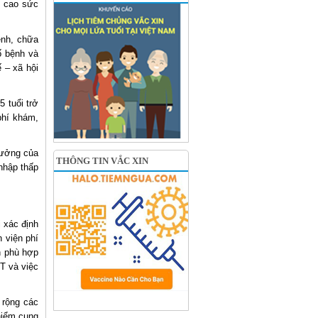
g cao sức
ệnh, chữa
ố bệnh và
ế – xã hội
 tuổi trở
phí khám,
hưởng của
THÔNG TIN VẮC XIN
nhập thấp
 xác định
n viện phí
h phù hợp
YT và việc
 rộng các
hiểm cung