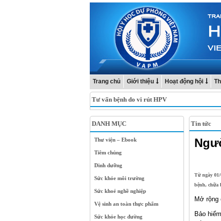
Trang chủ
Giới thiệu
Hoạt động hội
Th
Tư vấn bệnh do vi rút HPV
DANH MỤC
Tin tức
Ngườ
Thư viện – Ebook
Tiêm chủng
Dinh dưỡng
Từ ngày 01/
Sức khỏe môi trường
bệnh, chữa
Sức khoẻ nghề nghiệp
Mở rộng 
Vệ sinh an toàn thực phẩm
Bảo hiểm
Sức khỏe học đường