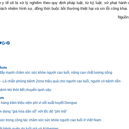
 y tế sẽ bị xử lý nghiêm theo quy định pháp luật, từ kỷ luật, xử phạt hành
rách nhiệm hình sự, đồng thời buộc bồi thường thiệt hại và xin lỗi công khai.
Nguồn
 hơn
đẩy mạnh chăm sóc sức khỏe người cao tuổi, nâng cao chất lượng sống
 – Lá chắn phòng bệnh Zona hiệu quả cho người cao tuổi, người có bệnh nền
ệnh khi thời tiết chuyển lạnh sâu
hơn
 hàng trăm triệu viện phí vì sốt xuất huyết Dengue
m đang “già hóa dân số” với tốc độ “phi mã”
hức trong công tác chăm sóc sức khỏe người cao tuổi ở Việt Nam
ệt bệnh quên do tuổi già và Alzheimer