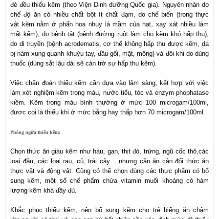
đẻ đều thiếu kẽm (theo Viện Dinh dưỡng Quốc gia). Nguyên nhân do
chế độ ăn có nhiều chất bột ít chất đạm, do chế biến (trong thực
vật kẽm nằm ở phấn hoa nhụy lá mầm của hạt, xay xát nhiều làm
mất kẽm), do bệnh tật (bệnh đường ruột làm cho kẽm khó hấp thu),
do di truyền (bệnh acrodematis, cơ thể không hấp thu được kẽm, da
bị nám xung quanh khuỷu tay, đầu gối, mặt, mông) và đôi khi do dùng
thuốc (dùng sắt lâu dài sẽ cản trở sự hấp thu kẽm).
Việc chẩn đoán thiếu kẽm cần dựa vào lâm sàng, kết hợp với việc
làm xét nghiệm kẽm trong máu, nước tiểu, tóc và enzym phophatase
kiềm. Kẽm trong máu bình thường ở mức 100 microgam/100ml,
được coi là thiếu khi ở mức bằng hay thấp hơn 70 microgam/100ml.
Phòng ngừa thiếu kẽm:
Chọn thức ăn giàu kẽm như hàu, gan, thịt đỏ, trứng, ngũ cốc thô,các
loại đậu, các loại rau, củ, trái cây… nhưng cần ăn cân đối thức ăn
thực vật và động vật. Cũng có thể chọn dùng các thực phẩm có bổ
sung kẽm, một số chế phẩm chứa vitamin muối khoáng có hàm
lượng kẽm khá đầy đủ.
Khắc phục thiếu kẽm, nên bổ sung kẽm cho trẻ biếng ăn chậm