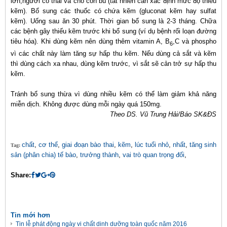
lớn,người có thai và cho con bú (tất nhiên cần xác định mức độ thiếu
kẽm). Bổ sung các thuốc có chứa kẽm (gluconat kẽm hay sulfat
kẽm). Uống sau ăn 30 phút. Thời gian bổ sung là 2-3 tháng. Chữa
các bệnh gây thiếu kẽm trước khi bổ sung (ví dụ bệnh rối loạn đường
tiêu hóa). Khi dùng kẽm nên dùng thêm vitamin A, B
,C và phospho
6
vì các chất này làm tăng sự hấp thu kẽm. Nếu dùng cả sắt và kẽm
thì dùng cách xa nhau, dùng kẽm trước, vì sắt sẽ cản trở sự hấp thu
kẽm.
Tránh bổ sung thừa vì dùng nhiều kẽm có thể làm giảm khả năng
miễn dịch. Không được dùng mỗi ngày quá 150mg.
Theo DS.
Vũ Trung Hải/Báo SK&ĐS
chất
,
cơ thể
,
giai đoạn bào thai
,
kẽm
,
lúc tuổi nhỏ
,
nhất
,
tăng sinh
Tag:
sản (phân chia) tế bào
,
trưởng thành
,
vai trò quan trọng đối
,
Share:
Tin mới hơn
Tin lễ phát động ngày vi chất dinh dưỡng toàn quốc năm 2016