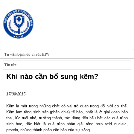
TRANG TIN ĐIỆN TỬ
HỘI Y HỌC DỰ PHÒNG
VIỆT NAM
VIETNAM ASSOCIATION OF
PREVENTIVE MEDICINE
Tư vấn bệnh do vi rút HPV
Tin tức
Khi nào cần bổ sung kẽm?
17/09/2015
Kẽm là một trong những chất có vai trò quan trọng đối với cơ thể.
Kẽm làm tăng sinh sản (phân chia) tế bào, nhất là ở giai đoạn bào
thai, lúc tuổi nhỏ, trưởng thành, tác động đến hấu hết các quá trình
sinh học, đặc biệt là quá trình phân giải tổng hợp acid nucleic,
protein, những thành phần căn bản của sự sống.