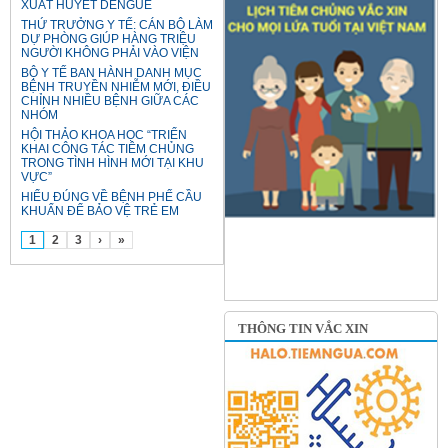
XUẤT HUYẾT DENGUE
THỨ TRƯỞNG Y TẾ: CÁN BỘ LÀM
DỰ PHÒNG GIÚP HÀNG TRIỆU
NGƯỜI KHÔNG PHẢI VÀO VIỆN
BỘ Y TẾ BAN HÀNH DANH MỤC
BỆNH TRUYỀN NHIỄM MỚI, ĐIỀU
CHỈNH NHIỀU BỆNH GIỮA CÁC
NHÓM
HỘI THẢO KHOA HỌC “TRIỂN
KHAI CÔNG TÁC TIÊM CHỦNG
TRONG TÌNH HÌNH MỚI TẠI KHU
VỰC”
HIỂU ĐÚNG VỀ BỆNH PHẾ CẦU
KHUẨN ĐỂ BẢO VỆ TRẺ EM
1
2
3
›
»
THÔNG TIN VẮC XIN