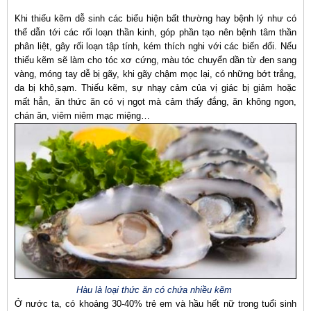
Khi thiếu kẽm dễ sinh các biểu hiện bất thường hay bệnh lý như có
thể dẫn tới các rối loạn thần kinh, góp phần tạo nên bệnh tâm thần
phân liệt, gây rối loạn tập tính, kém thích nghi với các biến đổi. Nếu
thiếu kẽm sẽ làm cho tóc xơ cứng, màu tóc chuyển dần từ đen sang
vàng, móng tay dễ bị gãy, khi gãy chậm mọc lại, có những bớt trắng,
da bị khô,sạm. Thiếu kẽm, sự nhạy cảm của vị giác bị giảm hoặc
mất hẳn, ăn thức ăn có vị ngọt mà cảm thấy đắng, ăn không ngon,
chán ăn, viêm niêm mạc miệng…
Hàu là loại thức ăn có chứa nhiều
kẽm
Ở nước ta, có khoảng 30-40% trẻ em và hầu hết nữ trong tuổi sinh