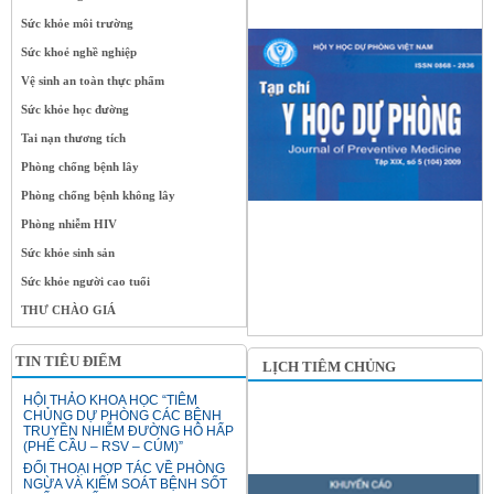
Sức khỏe môi trường
Sức khoẻ nghề nghiệp
Vệ sinh an toàn thực phẩm
Sức khỏe học đường
Tai nạn thương tích
Phòng chống bệnh lây
Phòng chống bệnh không lây
Phòng nhiễm HIV
Sức khỏe sinh sản
Sức khỏe người cao tuổi
THƯ CHÀO GIÁ
TIN TIÊU ĐIỂM
LỊCH TIÊM CHỦNG
HỘI THẢO KHOA HỌC “TIÊM
CHỦNG DỰ PHÒNG CÁC BỆNH
TRUYỀN NHIỄM ĐƯỜNG HÔ HẤP
(PHẾ CẦU – RSV – CÚM)”
ĐỐI THOẠI HỢP TÁC VỀ PHÒNG
NGỪA VÀ KIỂM SOÁT BỆNH SỐT