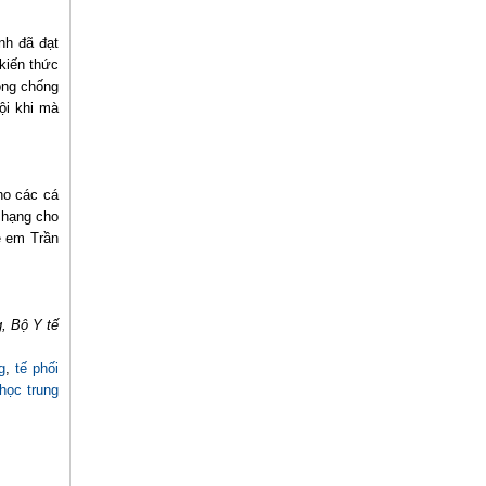
nh đã đạt
kiến thức
òng chống
ội khi mà
cho các cá
 hạng cho
ề em Trần
g, Bộ Y tế
g
,
tế phối
học trung