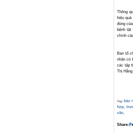
Thông qu
hiệu quả
đúng của
bệnh tật
chính cá
Ban tổ ch
nhân có 
các tập 
Thị Hằng
báo 
Tag:
hợp
,
tru
văn
,
Share: