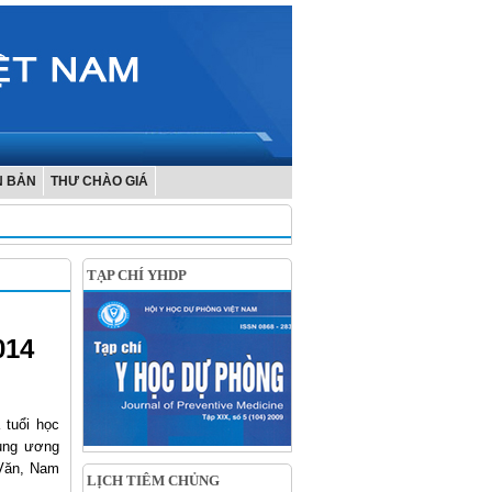
N BẢN
THƯ CHÀO GIÁ
TẠP CHÍ YHDP
014
 tuổi học
ung ương
 Văn, Nam
LỊCH TIÊM CHỦNG