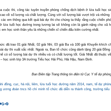
a cuộc thi, công tác tuyên truyền phòng chống dịch bệnh ở lứa tuổi học si
 cao về số lượng và chất lượng. Cùng với số lượng bài vượt trội và những 
 các em thông qua kết quả bài dự thi cho chúng ta thấy rằng cuộc chiến ph
 ở lứa tuổi học đường trong tương lai sẽ không còn là gánh nặng cho xã h
c em học sinh thân yêu là những chiến sĩ chiến đấu kiên cường nhất.
ức đã trao 01 giải Nhất, 02 giải Nhì, 03 giải Ba và 100 giải Khuyến khích 
bài dự thi xuất sắc nhất. Ngoài ra, Ban tổ chức cũng dành tặng 20 giải Đồng
thể có số lượng bài dự thi nhiều và có chất lượng tốt. Giải Nhất đã thuộc v
 – học sinh lớp 3A trường Tiểu học Hải Phú, Hải Hậu, Nam Định.
Ban Biên tập Trang thông tin điện tử Cục Y tế dự phòn
nhi đồng
,
cục
,
hà nội
,
liêm
,
lứa tuổi học đường năm 2014
,
nam
,
tế dự phòn
ng ương đoàn tncs hồ chí minh tổ chức đã diễn ra thành công
,
trường tiểu 