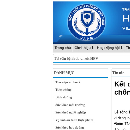
Trang chủ
Giới thiệu
Hoạt động hội
Th
Tư vấn bệnh do vi rút HPV
DANH MỤC
Tin tức
Kết 
Thư viện – Ebook
Tiêm chủng
chốn
Dinh dưỡng
Sức khỏe môi trường
Lễ tổng 
Sức khoẻ nghề nghiệp
đường n
Vệ sinh an toàn thực phẩm
Đoàn TNC
Sức khỏe học đường
Từ Liêm,