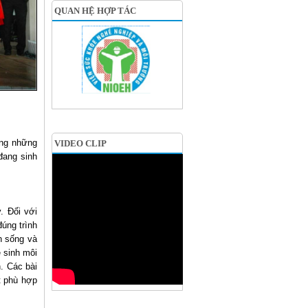
QUAN HỆ HỢP TÁC
ững những
VIDEO CLIP
đang sinh
. Đối với
đúng trình
h sống và
ệ sinh môi
. Các bài
ết phù hợp