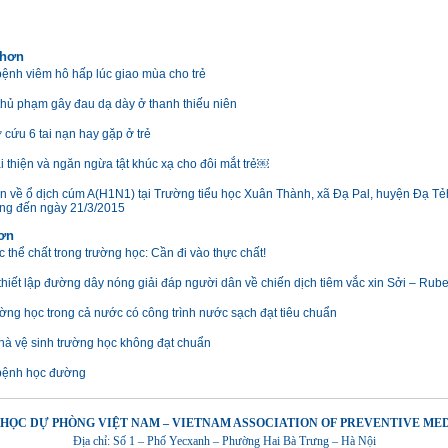
 hơn
ệnh viêm hô hấp lúc giao mùa cho trẻ
hủ phạm gây đau dạ dày ở thanh thiếu niên
 cứu 6 tai nạn hay gặp ở trẻ
i thiện và ngăn ngừa tật khúc xạ cho đôi mắt trẻ￼
in về ổ dịch cúm A(H1N1) tại Trường tiểu học Xuân Thành, xã Đạ Pal, huyện Đạ Tẻh
g đến ngày 21/3/2015
hơn
 thể chất trong trường học: Cần đi vào thực chất!
thiết lập đường dây nóng giải đáp người dân về chiến dịch tiêm vắc xin Sởi – Rube
ờng học trong cả nước có công trình nước sạch đạt tiêu chuẩn
hà vệ sinh trường học không đạt chuẩn
bệnh học đường
 HỌC DỰ PHÒNG VIỆT NAM – VIETNAM ASSOCIATION OF PREVENTIVE ME
Địa chỉ: Số 1 – Phố Yecxanh – Phường Hai Bà Trưng – Hà Nội