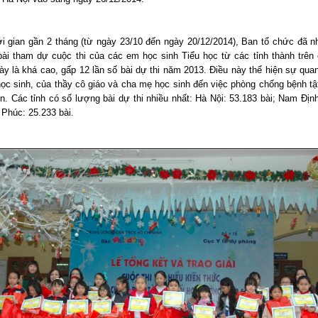
ời gian gần 2 tháng (từ ngày 23/10 đến ngày 20/12/2014), Ban tổ chức đã 
bài tham dự cuộc thi của các em học sinh Tiểu học từ các tỉnh thành trên
ày là khá cao, gấp 12 lần số bài dự thi năm 2013. Điều này thể hiện sự qua
ọc sinh, của thầy cô giáo và cha mẹ học sinh đến việc phòng chống bệnh tậ
ớn. Các tỉnh có số lượng bài dự thi nhiều nhất: Hà Nội: 53.183 bài; Nam Địn
 Phúc: 25.233 bài.