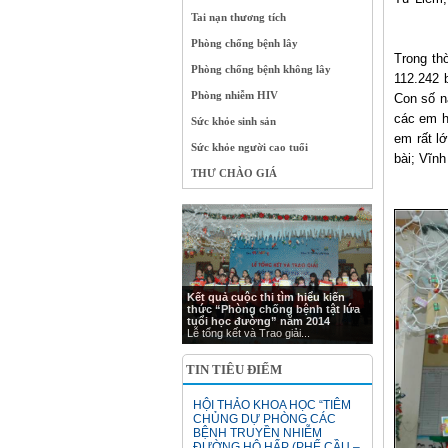
Tai nạn thương tích
Phòng chống bệnh lây
Trong th
Phòng chống bệnh không lây
112.242 
Phòng nhiễm HIV
Con số n
các em h
Sức khỏe sinh sản
em rất l
Sức khỏe người cao tuổi
bài; Vĩnh
THƯ CHÀO GIÁ
Kết quả cuộc thi tìm hiểu kiến
thức “Phòng chống bệnh tật lứa
tuổi học đường” năm 2014
Lễ tổng kết và Trao giải...
TIN TIÊU ĐIỂM
HỘI THẢO KHOA HỌC “TIÊM
CHỦNG DỰ PHÒNG CÁC
BỆNH TRUYỀN NHIỄM
ĐƯỜNG HÔ HẤP (PHẾ CẦU –