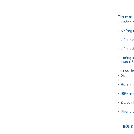
Tin mới
Phòng b
Những t
Cách sơ
Cách cả
Thông t
Lâm Đồn
Tin cũ 
Giáo dục
Bộ Y tế 
90% trư
Đa số n
Phòng 
HỘI Y