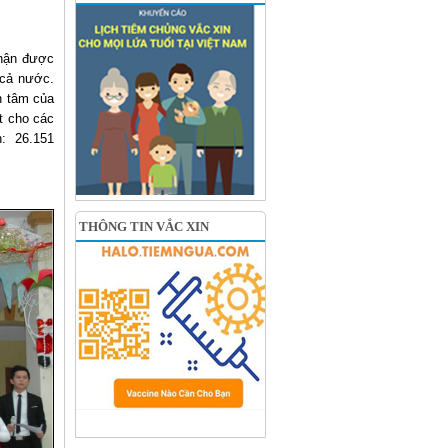
nhận được
 cả nước.
n tâm của
t cho các
h: 26.151
THÔNG TIN VẮC XIN