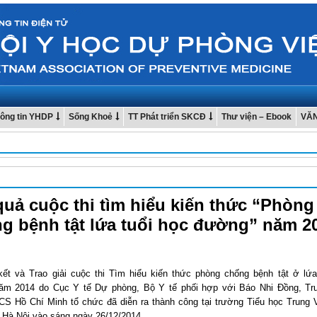
ông tin YHDP
Sống Khoẻ
TT Phát triển SKCĐ
Thư viện – Ebook
VĂ
quả cuộc thi tìm hiểu kiến thức “Phòng
g bệnh tật lứa tuổi học đường” năm 2
kết và Trao giải cuộc thi Tìm hiểu kiến thức phòng chống bệnh tật ở lứa
ăm 2014 do Cục Y tế Dự phòng, Bộ Y tế phối hợp với Báo Nhi Đồng, Tr
S Hồ Chí Minh tổ chức đã diễn ra thành công tại trường Tiểu học Trung
 Hà Nội vào sáng ngày 26/12/2014.