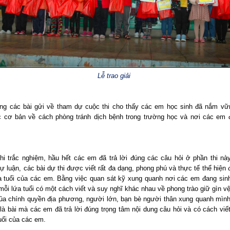
Lễ trao giải
ng các bài gửi về tham dự cuộc thi cho thấy các em học sinh đã nắm v
c cơ bản về cách phòng tránh dịch bệnh trong trường học và nơi các em 
hi trắc nghiệm, hầu hết các em đã trả lời đúng các câu hỏi ở phần thi này
tự luận, các bài dự thi được viết rất đa dạng, phong phú và thực tế thể hiện 
a tuổi của các em. Bằng việc quan sát kỹ xung quanh nơi các em đang sin
mỗi lứa tuổi có một cách viết và suy nghĩ khác nhau về phong trào giữ gìn v
ủa chính quyền địa phương, người lớn, bạn bè người thân xung quanh mình
 là bài mà các em đã trả lời đúng trọng tâm nội dung câu hỏi và có cách vi
uổi của các em.