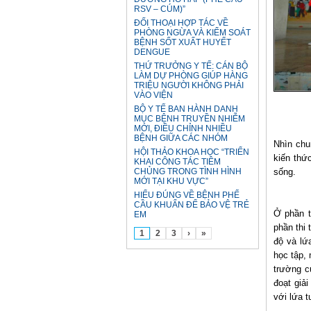
RSV – CÚM)”
ĐỐI THOẠI HỢP TÁC VỀ
PHÒNG NGỪA VÀ KIỂM SOÁT
BỆNH SỐT XUẤT HUYẾT
DENGUE
THỨ TRƯỞNG Y TẾ: CÁN BỘ
LÀM DỰ PHÒNG GIÚP HÀNG
TRIỆU NGƯỜI KHÔNG PHẢI
VÀO VIỆN
BỘ Y TẾ BAN HÀNH DANH
MỤC BỆNH TRUYỀN NHIỄM
MỚI, ĐIỀU CHỈNH NHIỀU
BỆNH GIỮA CÁC NHÓM
Nhìn chu
HỘI THẢO KHOA HỌC “TRIỂN
kiến thứ
KHAI CÔNG TÁC TIÊM
CHỦNG TRONG TÌNH HÌNH
sống.
MỚI TẠI KHU VỰC”
HIỂU ĐÚNG VỀ BỆNH PHẾ
CẦU KHUẨN ĐỂ BẢO VỆ TRẺ
Ở phần t
EM
phần thi 
1
2
3
›
»
độ và lứ
học tập, 
trường c
đoạt giải
với lứa t