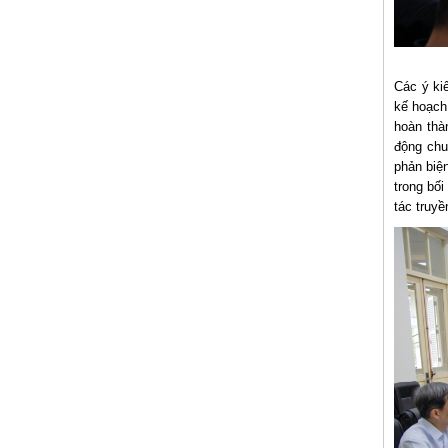
Các ý kiế
kế hoạch
hoàn thà
động chu
phản biệ
trong bố
tác truyề