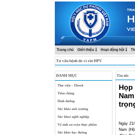
Trang chủ
Giới thiệu
Hoạt động hội
Th
Tư vấn bệnh do vi rút HPV
DANH MỤC
Tin tức
Họp 
Thư viện – Ebook
Tiêm chủng
Nam 
Dinh dưỡng
trọn
Sức khỏe môi trường
Sức khoẻ nghề nghiệp
Ngày 21/
Vệ sinh an toàn thực phẩm
Nam (Hội
Sức khỏe học đường