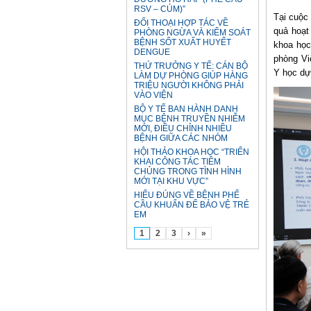
RSV – CÚM)”
Tại cuộc
ĐỐI THOẠI HỢP TÁC VỀ
quả hoạt
PHÒNG NGỪA VÀ KIỂM SOÁT
BỆNH SỐT XUẤT HUYẾT
khoa học
DENGUE
phòng Vi
THỨ TRƯỞNG Y TẾ: CÁN BỘ
Y học dự
LÀM DỰ PHÒNG GIÚP HÀNG
TRIỆU NGƯỜI KHÔNG PHẢI
VÀO VIỆN
BỘ Y TẾ BAN HÀNH DANH
MỤC BỆNH TRUYỀN NHIỄM
MỚI, ĐIỀU CHỈNH NHIỀU
BỆNH GIỮA CÁC NHÓM
HỘI THẢO KHOA HỌC “TRIỂN
KHAI CÔNG TÁC TIÊM
CHỦNG TRONG TÌNH HÌNH
MỚI TẠI KHU VỰC”
HIỂU ĐÚNG VỀ BỆNH PHẾ
CẦU KHUẨN ĐỂ BẢO VỆ TRẺ
EM
1
2
3
›
»