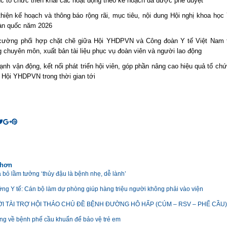
ục tổ chức triển khai các hoạt động theo kế hoạch đã được phê duyệt
thiện kế hoạch và thông báo rộng rãi, mục tiêu, nội dung Hội nghị khoa học
àn quốc năm 2026
cường phối hợp chặt chẽ giữa Hội YHDPVN và Công đoàn Y tế Việt Nam 
g chuyên môn, xuất bản tài liệu phục vụ đoàn viên và người lao động
nh vận động, kết nối phát triển hội viên, góp phần nâng cao hiệu quả tổ ch
 Hội YHDPVN trong thời gian tới
 hơn
 bỏ lầm tưởng ‘thủy đậu là bệnh nhẹ, dễ lành’
ởng Y tế: Cán bộ làm dự phòng giúp hàng triệu người không phải vào viện
I TÀI TRỢ HỘI THẢO CHỦ ĐỀ BỆNH ĐƯỜNG HÔ HẤP (CÚM – RSV – PHẾ CẦU)
ng về bệnh phế cầu khuẩn để bảo vệ trẻ em