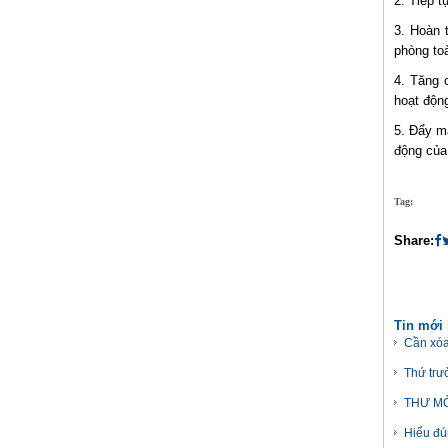
2. Tiếp t
3. Hoàn 
phòng to
4. Tăng 
hoạt độn
5. Đẩy mạ
động của
Tag:
Share:
Tin mới
Cần xóa
Thứ trư
THƯ MỜ
Hiểu đú