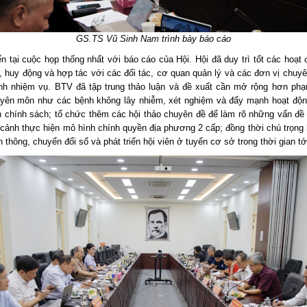
GS.TS Vũ Sinh Nam trình bày báo cáo
n tại cuộc họp thống nhất với báo cáo của Hội. Hội đã duy trì tốt các hoạt
, huy động và hợp tác với các đối tác, cơ quan quản lý và các đơn vị chuy
nh nhiệm vụ. BTV đã tập trung thảo luận và đề xuất cần mở rộng hơn phạ
yên môn như các bệnh không lây nhiễm, xét nghiệm và đẩy mạnh hoạt độn
n chính sách; tổ chức thêm các hội thảo chuyên đề để làm rõ những vấn đề 
i cảnh thực hiện mô hình chính quyền địa phương 2 cấp; đồng thời chú trọng
n thông, chuyển đổi số và phát triển hội viên ở tuyến cơ sở trong thời gian tớ