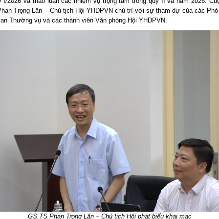
 I/2026 và thảo luận các nhiệm vụ trọng tâm trong quý II và năm 2026. Cu
han Trọng Lân – Chủ tịch Hội YHDPVN chủ trì với sự tham dự của các Phó 
Ban Thường vụ và các thành viên Văn phòng Hội YHDPVN.
GS.TS Phan Trọng Lân – Chủ tịch Hội phát biểu khai mạc