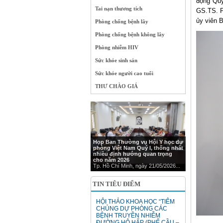
động Quý
Tai nạn thương tích
GS.TS. P
ủy viên 
Phòng chống bệnh lây
Phòng chống bệnh không lây
Phòng nhiễm HIV
Sức khỏe sinh sản
Sức khỏe người cao tuổi
THƯ CHÀO GIÁ
Họp Ban Thường vụ Hội Y học dự
phòng Việt Nam Quý I, thống nhất
nhiều định hướng quan trọng
cho năm 2026
Tp. Hồ Chí Minh, ngày 21/05/2026...
TIN TIÊU ĐIỂM
HỘI THẢO KHOA HỌC “TIÊM
CHỦNG DỰ PHÒNG CÁC
BỆNH TRUYỀN NHIỄM
ĐƯỜNG HÔ HẤP (PHẾ CẦU –