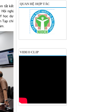
QUAN HỆ HỢP TÁC
m tắt kết
 Hội nghị
 Y học dự
h Tạp chí
âm.
VIDEO CLIP