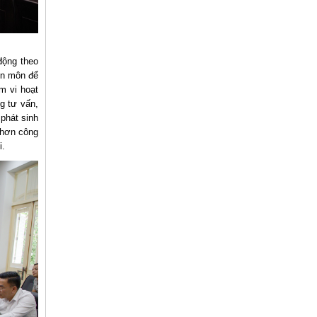
 động theo
ên môn để
m vi hoạt
g tư vấn,
phát sinh
 hơn công
i.