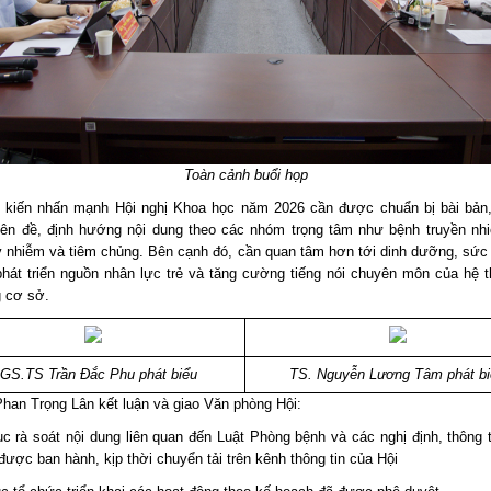
Toàn cảnh buổi họp
 kiến nhấn mạnh Hội nghị Khoa học năm 2026 cần được chuẩn bị bài bản,
ên đề, định hướng nội dung theo các nhóm trọng tâm như bệnh truyền nh
y nhiễm và tiêm chủng. Bên cạnh đó, cần quan tâm hơn tới dinh dưỡng, sức
phát triển nguồn nhân lực trẻ và tăng cường tiếng nói chuyên môn của hệ t
 cơ sở.
GS.TS Trần Đắc Phu phát biểu
TS. Nguyễn Lương Tâm phát bi
han Trọng Lân kết luận và giao Văn phòng Hội:
tục rà soát nội dung liên quan đến Luật Phòng bệnh và các nghị định, thông
ược ban hành, kịp thời chuyển tải trên kênh thông tin của Hội