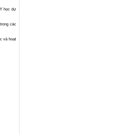
 Y học dự
trong các
ức và hoạt