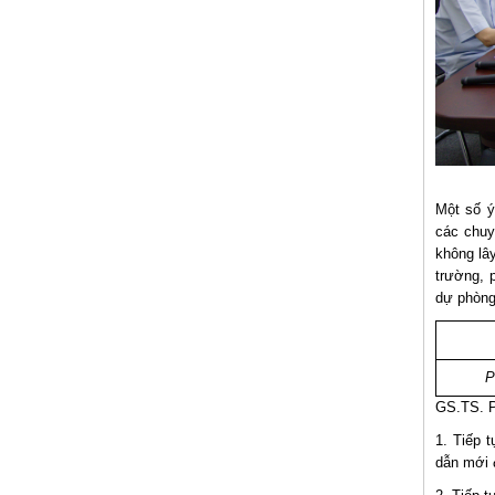
Một số ý
các chuy
không lâ
trường, 
dự phòng
P
GS.TS. P
1. Tiếp 
dẫn mới đ