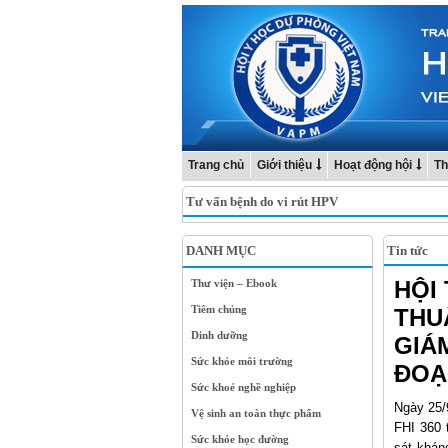
Trang chủ
Giới thiệu
Hoạt động hội
Th
Tư vấn bệnh do vi rút HPV
DANH MỤC
Tin tức
HỘI
Thư viện – Ebook
Tiêm chủng
THU
Dinh dưỡng
GIÁ
Sức khỏe môi trường
ĐOẠN
Sức khoẻ nghề nghiệp
Ngày 25/
Vệ sinh an toàn thực phẩm
FHI 360 
Sức khỏe học đường
sát khán