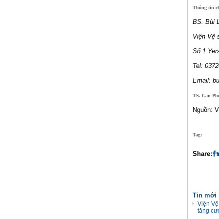
Thông tin chi
BS. Bùi 
Viện Vệ 
Số 1 Yers
Tel: 037
Email: 
TS. Lan Ph
Nguồn: V
Tag:
Share:
Tin mới
Viện Vệ
tăng cư