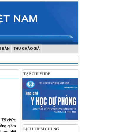
N BẢN
THƯ CHÀO GIÁ
TẠP CHÍ YHDP
i Tổ chức
hống giám
LỊCH TIÊM CHỦNG
 trợ. Hội