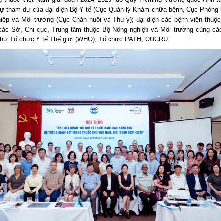
sự tham dự của đại diện Bộ Y tế (Cục Quản lý Khám chữa bệnh, Cục Phòng 
iệp và Môi trường (Cục Chăn nuôi và Thú y); đại diện các bệnh viện thuộc
 các Sở, Chi cục, Trung tâm thuộc Bộ Nông nghiệp và Môi trường cùng cá
như Tổ chức Y tế Thế giới (WHO), Tổ chức PATH, OUCRU.