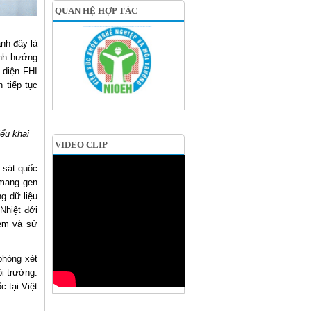
QUAN HỆ HỢP TÁC
nh đây là
ịnh hướng
 diện FHI
 tiếp tục
ểu khai
VIDEO CLIP
 sát quốc
 mang gen
g dữ liệu
Nhiệt đới
iệm và sử
phòng xét
ôi trường.
 tại Việt