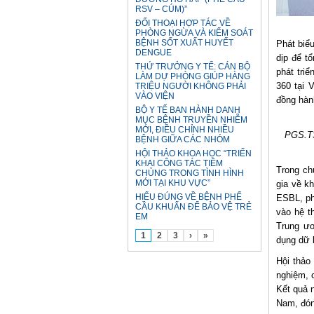
RSV – CÚM)”
ĐỐI THOẠI HỢP TÁC VỀ
PHÒNG NGỪA VÀ KIỂM SOÁT
BỆNH SỐT XUẤT HUYẾT
Phát biể
DENGUE
dịp để t
THỨ TRƯỞNG Y TẾ: CÁN BỘ
phát tri
LÀM DỰ PHÒNG GIÚP HÀNG
360 tại 
TRIỆU NGƯỜI KHÔNG PHẢI
VÀO VIỆN
đồng hàn
BỘ Y TẾ BAN HÀNH DANH
MỤC BỆNH TRUYỀN NHIỄM
MỚI, ĐIỀU CHỈNH NHIỀU
PGS.TS
BỆNH GIỮA CÁC NHÓM
HỘI THẢO KHOA HỌC “TRIỂN
KHAI CÔNG TÁC TIÊM
Trong ch
CHỦNG TRONG TÌNH HÌNH
MỚI TẠI KHU VỰC”
gia về k
HIỂU ĐÚNG VỀ BỆNH PHẾ
ESBL, ph
CẦU KHUẨN ĐỂ BẢO VỆ TRẺ
vào hệ t
EM
Trung ươ
1
2
3
›
»
dụng dữ l
Hội thảo
nghiệm, c
Kết quả 
Nam, đón