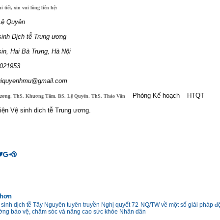
 tiết, xin vui lòng liên hệ:
Lệ Quyên
sinh Dịch tễ Trung ương
in, Hai Bà Trưng, Hà Nội
2021953
buiquyenhmu@gmail.com
– Phòng Kế hoạch – HTQT
ương, ThS. Khương Tâm, BS. Lệ Quyên, ThS. Thảo Vân
iện Vệ sinh dịch tễ Trung ương.
 hơn
 sinh dịch tễ Tây Nguyên tuyên truyền Nghị quyết 72-NQ/TW về một số giải pháp độ
ờng bảo vệ, chăm sóc và nâng cao sức khỏe Nhân dân