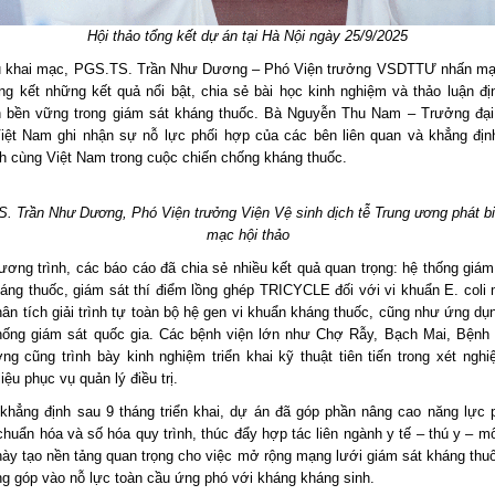
Hội thảo tổng kết dự án tại Hà Nội ngày 25/9/2025
u khai mạc, PGS.TS. Trần Như Dương – Phó Viện trưởng VSDTTƯ nhấn mạ
ổng kết những kết quả nổi bật, chia sẻ bài học kinh nghiệm và thảo luận đ
ển bền vững trong giám sát kháng thuốc. Bà Nguyễn Thu Nam – Trưởng đại
Việt Nam ghi nhận sự nỗ lực phối hợp của các bên liên quan và khẳng định
h cùng Việt Nam trong cuộc chiến chống kháng thuốc.
. Trần Như Dương, Phó Viện trưởng Viện Vệ sinh dịch tễ Trung ương phát bi
mạc hội thảo
ương trình, các báo cáo đã chia sẻ nhiều kết quả quan trọng: hệ thống giám
háng thuốc, giám sát thí điểm lồng ghép TRICYCLE đối với vi khuẩn E. coli
ân tích giải trình tự toàn bộ hệ gen vi khuẩn kháng thuốc, cũng như ứng dụn
hống giám sát quốc gia. Các bệnh viện lớn như Chợ Rẫy, Bạch Mai, Bệnh 
ng cũng trình bày kinh nghiệm triển khai kỹ thuật tiên tiến trong xét ngh
iệu phục vụ quản lý điều trị.
 khẳng định sau 9 tháng triển khai, dự án đã góp phần nâng cao năng lực 
huẩn hóa và số hóa quy trình, thúc đẩy hợp tác liên ngành y tế – thú y – m
này tạo nền tảng quan trọng cho việc mở rộng mạng lưới giám sát kháng thuốc
g góp vào nỗ lực toàn cầu ứng phó với kháng kháng sinh.