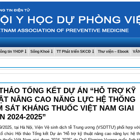
ông tin YHDP
Sống Khoẻ
TT Phát triển SKCĐ
Thư viện – Ebook
VĂ
 THẢO TỔNG KẾT DỰ ÁN “HỖ TRỢ KỸ
ẬT NÂNG CAO NĂNG LỰC HỆ THỐNG
M SÁT KHÁNG THUỐC VIỆT NAM GIAI
 2024-2025”
9/2025, tại Hà Nội, Viện Vệ sinh dịch tễ Trung ương (VSDTTƯ) phối hợp vớ
tổ chức Hội thảo Tổng kết Dự án “Hỗ trợ kỹ thuật nâng cao năng lực hệ t
g thuốc Việt Nam giai đoạn 2024–2025” do Quỹ Fleming Vương quốc Anh tài