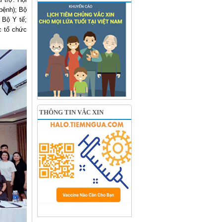
bệnh); Bộ
 Bộ Y tế;
c tổ chức
THÔNG TIN VẮC XIN