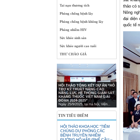
Tai nạn thương tích
thảo có 
Nông ngh
Phòng chống bệnh lây
đại diện
Phòng chống bệnh không lây
quốc tế 
Phòng nhiễm HIV
Sức khỏe sinh sản
Sức khỏe người cao tuổi
THƯ CHÀO GIÁ
HỘI THẢO TỔNG KẾT DỰ ÁN “HỖ
TRỢ KỸ THUẬT NÂNG CAO
NĂNG LỰC HỆ THỐNG GIÁM SÁT
KHÁNG THUỐC VIỆT NAM GIAI
ĐOẠN 2024-2025”
Ngày 25/9/2025, tại Hà Nội, Viện...
TIN TIÊU ĐIỂM
HỘI THẢO KHOA HỌC “TIÊM
CHỦNG DỰ PHÒNG CÁC
BỆNH TRUYỀN NHIỄM
ĐƯỜNG HÔ HẤP (PHẾ CẦU –