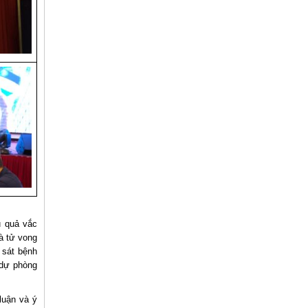
u quả vắc
à tử vong
 sát bệnh
 dự phòng
luận và ý