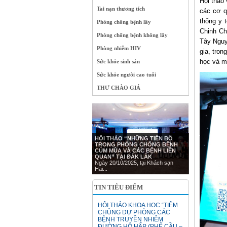
Hội thảo
Tai nạn thương tích
các cơ q
thống y 
Phòng chống bệnh lây
Chinh Ch
Phòng chống bệnh không lây
Tây Nguy
Phòng nhiễm HIV
gia, tron
học và m
Sức khỏe sinh sản
Sức khỏe người cao tuổi
THƯ CHÀO GIÁ
HỘI THẢO “NHỮNG TIẾN BỘ
TRONG PHÒNG CHỐNG BỆNH
CÚM MÙA VÀ CÁC BỆNH LIÊN
QUAN” TẠI ĐẮK LẮK
Ngày 20/10/2025, tại Khách sạn
Hai...
TIN TIÊU ĐIỂM
HỘI THẢO KHOA HỌC “TIÊM
CHỦNG DỰ PHÒNG CÁC
BỆNH TRUYỀN NHIỄM
ĐƯỜNG HÔ HẤP (PHẾ CẦU –