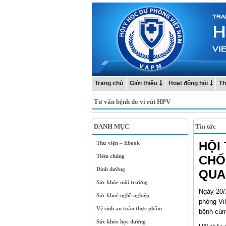
Trang chủ
Giới thiệu
Hoạt động hội
Th
Tư vấn bệnh do vi rút HPV
DANH MỤC
Tin tức
HỘI
Thư viện – Ebook
Tiêm chủng
CHỐ
Dinh dưỡng
QUA
Sức khỏe môi trường
Ngày 20/
Sức khoẻ nghề nghiệp
phòng Vi
Vệ sinh an toàn thực phẩm
bệnh cúm
Sức khỏe học đường