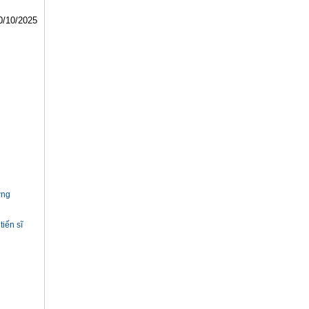
0/10/2025
ờng
tiến sĩ