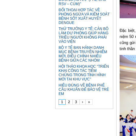
RSV – CÚM)”
ĐỐI THOẠI HỢP TÁC VỀ
PHÒNG NGỪA VÀ KIỂM SOÁT
BỆNH SỐT XUẤT HUYẾT
DENGUE
THỨ TRƯỞNG Y TẾ: CÁN BỘ
Đặc biệt
LÀM DỰ PHÒNG GIÚP HÀNG
niệm 50 
TRIỆU NGƯỜI KHÔNG PHẢI
VÀO VIỆN
cũng gửi
BỘ Y TẾ BAN HÀNH DANH
tinh thần
MỤC BỆNH TRUYỀN NHIỄM
MỚI, ĐIỀU CHỈNH NHIỀU
BỆNH GIỮA CÁC NHÓM
HỘI THẢO KHOA HỌC “TRIỂN
KHAI CÔNG TÁC TIÊM
CHỦNG TRONG TÌNH HÌNH
MỚI TẠI KHU VỰC”
HIỂU ĐÚNG VỀ BỆNH PHẾ
CẦU KHUẨN ĐỂ BẢO VỆ TRẺ
EM
1
2
3
›
»