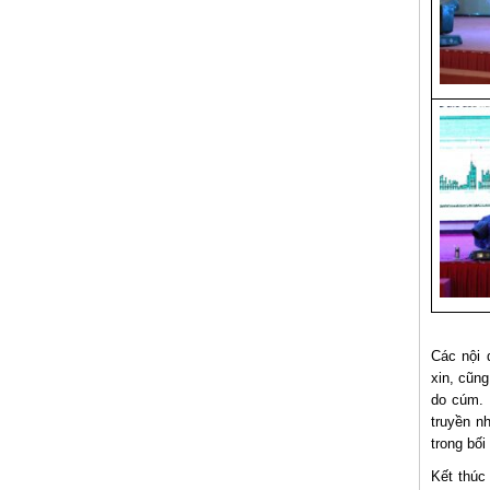
Các nội 
xin, cũn
do cúm. 
truyền n
trong bố
Kết thúc