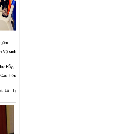
, gồm:
n Vệ sinh
Chợ Rẫy;
. Cao Hữu
S. Lê Thị