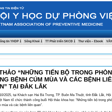
ông tin YHDP
Sống Khoẻ
TT Phát triển SKCĐ
Thư viện – Ebook
VĂ
 THẢO “NHỮNG TIẾN BỘ TRONG PHÒ
NG BỆNH CÚM MÙA VÀ CÁC BỆNH LI
N” TẠI ĐẮK LẮK
10/2025, tại Khách sạn Hai Bà Trưng, TP. Buôn Ma Thuột, tỉnh Đắk Lắk, Hội
ệt Nam tổ chức thành công buổi Hội thảo khoa học “Những tiến bộ trong ph
 mùa và các bệnh liên quan”.