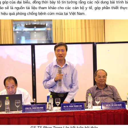
 góp của đại biểu, đồng thời bày tỏ tin tưởng rằng các nội dung bài trình 
hảo sẽ là nguồn tài liệu tham khảo cho các cán bộ y tế, góp phần thiết thự
 hiệu quả phòng chống bệnh cúm mùa tại Việt Nam.
GS.TS Phan Trọng Lân kết luận hội thảo