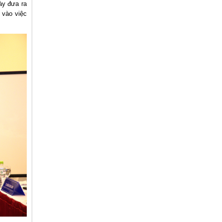
bày đưa ra
c vào việc