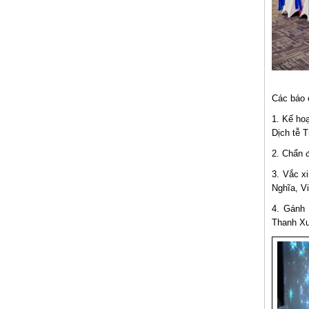
Các báo c
1. Kế ho
Dịch tễ 
2. Chẩn 
3. Vắc x
Nghĩa, V
4. Gánh 
Thanh Xu