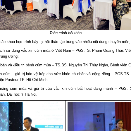
Toàn cảnh hội thảo
áo khoa học trình bày tại hội thảo tập trung vào nhiều nội dung chuyên môn
ạch sử dụng vắc xin cúm mùa ở Việt Nam – PGS.TS. Phạm Quang Thái, Việ
Trung ương;
đoán và điều trị bệnh cúm mùa – TS.BS. Nguyễn Thị Thủy Ngân, Bệnh viện 
in cúm – giá trị bảo vệ kép cho sức khỏe cá nhân và cộng đồng – PGS.TS
iện Pasteur TP. Hồ Chí Minh;
nặng cúm mùa và giá trị của vắc xin cúm bất hoạt dạng mảnh – PGS.T
ân, Đại học Y Hà Nội.