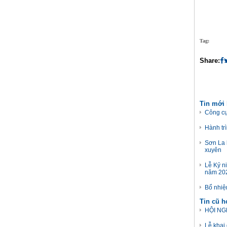
Tag:
Share:
Tin mới
Công cụ
Hành tr
Sơn La 
xuyên
Lễ Kỷ ni
năm 202
Bổ nhiệ
Tin cũ 
HỘI NG
Lễ khai 