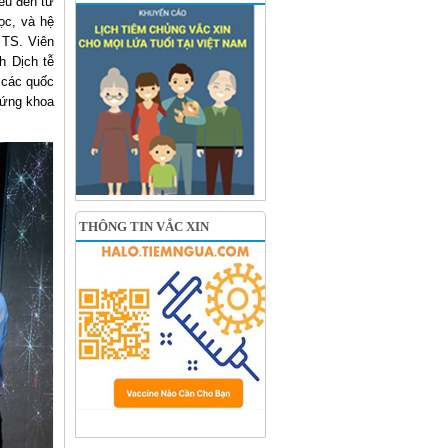
ểu đến từ
ọc, và hệ
 TS. Viên
h Dịch tễ
 các quốc
chứng khoa
THÔNG TIN VẮC XIN