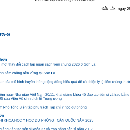
Đắk Lắk, ngày 2
 hơn
 mới thay đổi cách lập ngân sách tiêm chủng 2026 ở Sơn La
ình tiêm chủng bền vững tại Sơn La
lan tỏa mô hình truyền thông cộng đồng hiệu quả để cải thiện tỷ lệ tiêm chủng thư
ệm ngày Nhà giáo Việt Nam 20/11, khai giảng khóa 45 đào tạo tiến sĩ và trao bằng 
5 của Viện Vệ sinh dịch tễ Trung ương
m Phó Tổng Biên tập phụ trách Tạp chí Y học dự phòng
hơn
HỊ KHOA HỌC Y HỌC DỰ PHÒNG TOÀN QUỐC NĂM 2025
giảng đào tạo tiến sĩ khóa 37 và trao bằng tiến sĩ năm 2017