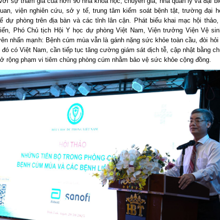
 với sự tham gia của hơn 90 nhà khoa học, chuyên gia, nhà quản lý và đại bi
uan, viện nghiên cứu, sở y tế, trung tâm kiểm soát bệnh tật, trường đại h
tế dự phòng trên địa bàn và các tỉnh lân cận. Phát biểu khai mạc hội thảo,
iến, Phó Chủ tịch Hội Y học dự phòng Việt Nam, Viện trưởng Viện Vệ sin
ên nhấn mạnh: Bệnh cúm mùa vẫn là gánh nặng sức khỏe toàn cầu, đòi hỏi
g đó có Việt Nam, cần tiếp tục tăng cường giám sát dịch tễ, cập nhật bằng 
ở rộng phạm vi tiêm chủng phòng cúm nhằm bảo vệ sức khỏe cộng đồng.