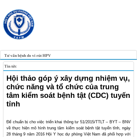
TRANG TIN ĐIỆN TỬ
HỘI Y HỌC DỰ PHÒNG
VIỆT NAM
VIETNAM ASSOCIATION OF
PREVENTIVE MEDICINE
Tư vấn bệnh do vi rút HPV
Tin tức
Hội thảo góp ý xây dựng nhiệm vụ,
chức năng và tổ chức của trung
tâm kiểm soát bệnh tật (CDC) tuyến
tỉnh
Để chuẩn bị cho việc triển khai thông tư 51/2015/TTLT – BYT – BNV
về thực hiện mô hình trung tâm kiểm soát bệnh tật tuyến tỉnh, ngày
28 tháng 9 năm 2016 Hội Y học dự phòng Việt Nam đã phối hợp với