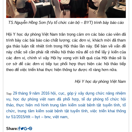
TS.Nguyễn Hồng Sơn (Vụ tổ chức cán bộ – BYT) trình bày báo cáo
Hội Y học dự phòng Việt Nam trân trọng cảm ơn các báo cáo viên đã
trình bày các bài báo cáo chất lượng; các đơn vị, khách mời đã tham
gia thảo luận rất nhiệt tình trong Hội thảo lần này. Để bàn về vấn đề
này chắc sẽ cần phải rất nhiều hội thảo nữa để có thể lấy ý kiến của
các đơn vị, chính vì vậy Hội hy vọng với kết quả của Hội thảo sẽ là
cơ sở để các đơn vị tiếp tục phối hợp thực hiện các hội thảo tiếp
theo để việc triển khai thực hiện thông tư được rõ ràng hơn nữa.
Hội Y học dự phòng Việt Nam
29 tháng 9 năm 2016 hội
,
cục
,
góp ý xây dựng chức năng nhiệm
Tag:
vụ
,
học dự phòng việt nam đã phối hợp
,
tế dự phòng tổ chức hội
thảo
,
thực hiện mô hình trung tâm kiểm soát bệnh tật tuyến tỉnh
,
tổ
chức
,
trung tâm kiểm soát bệnh tật tuyến tỉnh
,
việc triển khai thông
tư 51/2015/ttlt – byt – bnv
,
việt nam
,
Share: