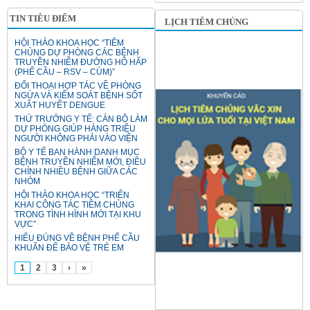
TIN TIÊU ĐIỂM
LỊCH TIÊM CHỦNG
HỘI THẢO KHOA HỌC “TIÊM
CHỦNG DỰ PHÒNG CÁC BỆNH
TRUYỀN NHIỄM ĐƯỜNG HÔ HẤP
(PHẾ CẦU – RSV – CÚM)”
ĐỐI THOẠI HỢP TÁC VỀ PHÒNG
NGỪA VÀ KIỂM SOÁT BỆNH SỐT
XUẤT HUYẾT DENGUE
THỨ TRƯỞNG Y TẾ: CÁN BỘ LÀM
DỰ PHÒNG GIÚP HÀNG TRIỆU
NGƯỜI KHÔNG PHẢI VÀO VIỆN
BỘ Y TẾ BAN HÀNH DANH MỤC
BỆNH TRUYỀN NHIỄM MỚI, ĐIỀU
CHỈNH NHIỀU BỆNH GIỮA CÁC
NHÓM
HỘI THẢO KHOA HỌC “TRIỂN
KHAI CÔNG TÁC TIÊM CHỦNG
TRONG TÌNH HÌNH MỚI TẠI KHU
VỰC”
HIỂU ĐÚNG VỀ BỆNH PHẾ CẦU
KHUẨN ĐỂ BẢO VỆ TRẺ EM
1
2
3
›
»