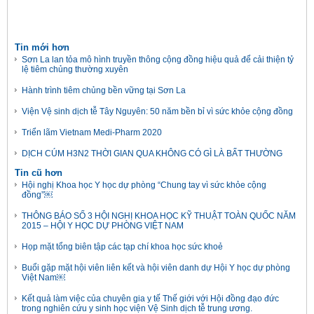
Tin mới hơn
Sơn La lan tỏa mô hình truyền thông cộng đồng hiệu quả để cải thiện tỷ
lệ tiêm chủng thường xuyên
Hành trình tiêm chủng bền vững tại Sơn La
Viện Vệ sinh dịch tễ Tây Nguyên: 50 năm bền bỉ vì sức khỏe cộng đồng
Triển lãm Vietnam Medi-Pharm 2020
DỊCH CÚM H3N2 THỜI GIAN QUA KHÔNG CÓ GÌ LÀ BẤT THƯỜNG
Tin cũ hơn
Hội nghị Khoa học Y học dự phòng “Chung tay vì sức khỏe cộng
đồng”￼
THÔNG BÁO SỐ 3 HỘI NGHỊ KHOA HỌC KỸ THUẬT TOÀN QUỐC NĂM
2015 – HỘI Y HỌC DỰ PHÒNG VIỆT NAM
Họp mặt tổng biên tập các tạp chí khoa học sức khoẻ
Buổi gặp mặt hội viên liên kết và hội viên danh dự Hội Y học dự phòng
Việt Nam￼
Kết quả làm việc của chuyên gia y tế Thế giới với Hội đồng đạo đức
trong nghiên cứu y sinh học viện Vệ Sinh dịch tễ trung ương.