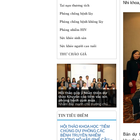
Nhi khoa
Tai nạn thương tích
Phòng chống bệnh lây
Phòng chống bệnh không lây
Phòng nhiễm HIV
Sức khỏe sinh sản
Sức khỏe người cao tuổi
THƯ CHÀO GIÁ
Hội thảo góp ý hoàn thiện dự
thảo Khuyến cáo tiêm vắc xin
phòng bệnh cúm mùa
Nhằm đẩy mạnh chủ trương chủ...
TIN TIÊU ĐIỂM
HỘI THẢO KHOA HỌC “TIÊM
CHỦNG DỰ PHÒNG CÁC
Bản dự t
BỆNH TRUYỀN NHIỄM
ĐƯỜNG HÔ HẤP (PHẾ CẦU –