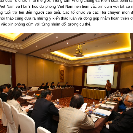
áo của Tổ chức Y tế thế giới, Trung tâm Phòng chống và Kiểm soát bệnh tậ
Việt Nam và Hội Y học dự phòng Việt Nam nên tiêm vắc xin cúm với tất cả 
ng tuổi trở lên đến người cao tuổi. Các tổ chức và các Hội chuyên môn
hội thảo cũng đưa ra những ý kiến thảo luận và đóng góp nhằm hoàn thiện d
m vắc xin phòng cúm với từng nhóm đối tượng cụ thể.