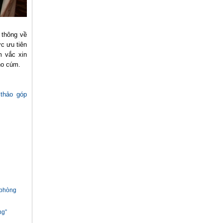
 thông về
c ưu tiên
m vắc xin
cho cúm.
thảo góp
 phòng
ng”