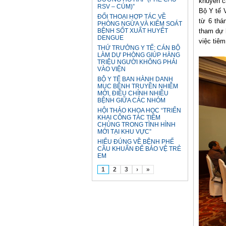
khuyến c
RSV – CÚM)”
Bộ Y tế 
ĐỐI THOẠI HỢP TÁC VỀ
từ 6 thá
PHÒNG NGỪA VÀ KIỂM SOÁT
BỆNH SỐT XUẤT HUYẾT
tham dự 
DENGUE
việc tiê
THỨ TRƯỞNG Y TẾ: CÁN BỘ
LÀM DỰ PHÒNG GIÚP HÀNG
TRIỆU NGƯỜI KHÔNG PHẢI
VÀO VIỆN
BỘ Y TẾ BAN HÀNH DANH
MỤC BỆNH TRUYỀN NHIỄM
MỚI, ĐIỀU CHỈNH NHIỀU
BỆNH GIỮA CÁC NHÓM
HỘI THẢO KHOA HỌC “TRIỂN
KHAI CÔNG TÁC TIÊM
CHỦNG TRONG TÌNH HÌNH
MỚI TẠI KHU VỰC”
HIỂU ĐÚNG VỀ BỆNH PHẾ
CẦU KHUẨN ĐỂ BẢO VỆ TRẺ
EM
1
2
3
›
»