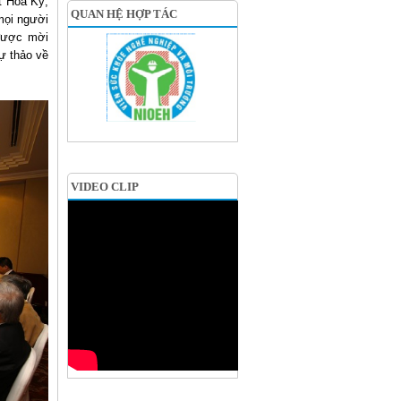
t Hoa Kỳ,
QUAN HỆ HỢP TÁC
mọi người
 được mời
ự thảo về
VIDEO CLIP