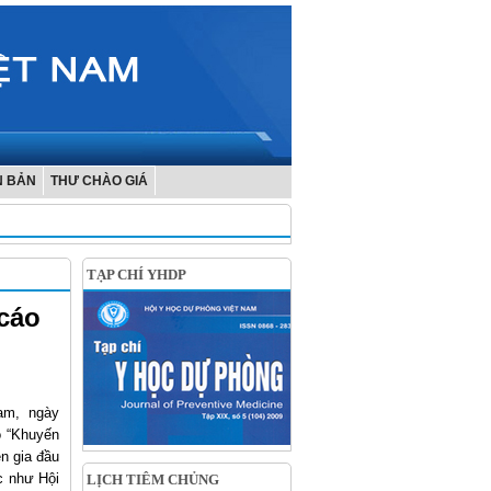
N BẢN
THƯ CHÀO GIÁ
TẠP CHÍ YHDP
 cáo
am, ngày
o “Khuyến
n gia đầu
c như Hội
LỊCH TIÊM CHỦNG