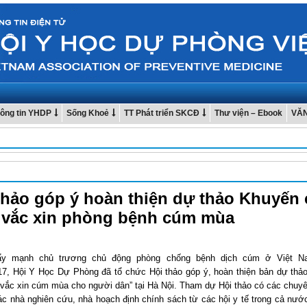
ông tin YHDP
Sống Khoẻ
TT Phát triển SKCĐ
Thư viện – Ebook
VĂ
thảo góp ý hoàn thiện dự thảo Khuyến
 vắc xin phòng bệnh cúm mùa
y mạnh chủ trương chủ động phòng chống bệnh dịch cúm ở Việt N
17, Hội Y Học Dự Phòng đã tổ chức Hội thảo góp ý, hoàn thiện bản dự thả
 vắc xin cúm mùa cho người dân” tại Hà Nội. Tham dự Hội thảo có các chuyê
ác nhà nghiên cứu, nhà hoạch định chính sách từ các hội y tế trong cả nướ