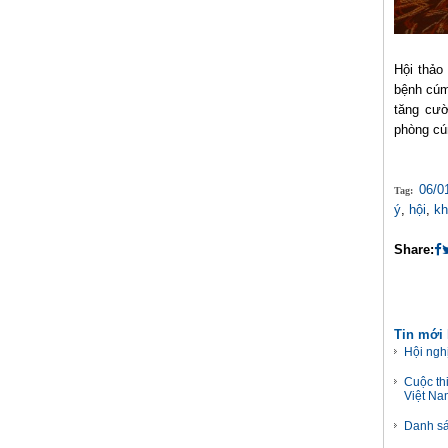
Hội thảo
bệnh cúm
tăng cườ
phòng cú
06/0
Tag:
ý
,
hội
,
kh
Share:
Tin mới
Hội ngh
Cuộc th
Việt Na
Danh sá