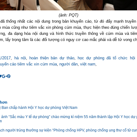
(ảnh: PQT)
 đã thống nhất các nội dung trong bản khuyến cáo, từ đó đẩy mạnh truyền
 mùa cũng như tiêm vắc xin phòng cúm mùa, thực hiện theo đúng chiến lượ
ng, đa dạng hóa nội dung và hình thức truyền thông về cúm mùa và tiê
m, lấy trọng tâm là các đối tượng có nguy cơ cao mắc phải và dễ tử vong 
1/2017
,
hà nội
,
hoàn thiện bản dự thảo
,
học dự phòng đã tổ chức hội 
uyến cáo tiêm vắc xin cúm mùa
,
người dân
,
việt nam
,
 hơn
ị Ban chấp hành Hội Y học dự phòng Việt Nam
i ảnh “Sắc màu Y tế dự phòng” chào mừng kỉ niệm 55 năm thành lập Hội Y học dự
m
ch người trúng thưởng sự kiện “Phòng chống HPV, phòng chống ung thư cổ tử cu