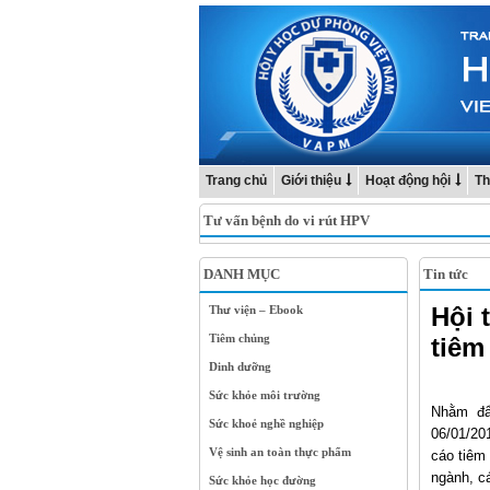
Trang chủ
Giới thiệu
Hoạt động hội
Th
Tư vấn bệnh do vi rút HPV
DANH MỤC
Tin tức
Hội 
Thư viện – Ebook
Tiêm chủng
tiêm
Dinh dưỡng
Sức khỏe môi trường
Nhằm đẩ
Sức khoẻ nghề nghiệp
06/01/20
Vệ sinh an toàn thực phẩm
cáo tiêm
ngành, c
Sức khỏe học đường