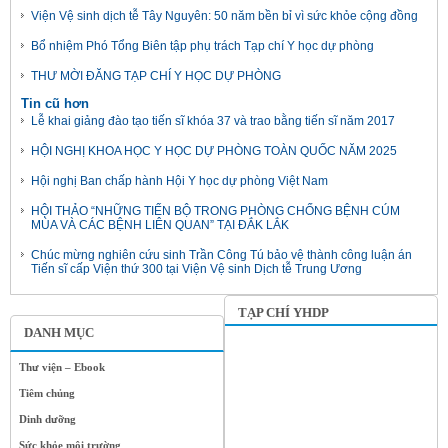
Viện Vệ sinh dịch tễ Tây Nguyên: 50 năm bền bỉ vì sức khỏe cộng đồng
Bổ nhiệm Phó Tổng Biên tập phụ trách Tạp chí Y học dự phòng
THƯ MỜI ĐĂNG TẠP CHÍ Y HỌC DỰ PHÒNG
Tin cũ hơn
Lễ khai giảng đào tạo tiến sĩ khóa 37 và trao bằng tiến sĩ năm 2017
HỘI NGHỊ KHOA HỌC Y HỌC DỰ PHÒNG TOÀN QUỐC NĂM 2025
Hội nghị Ban chấp hành Hội Y học dự phòng Việt Nam
HỘI THẢO “NHỮNG TIẾN BỘ TRONG PHÒNG CHỐNG BỆNH CÚM
MÙA VÀ CÁC BỆNH LIÊN QUAN” TẠI ĐẮK LẮK
Chúc mừng nghiên cứu sinh Trần Công Tú bảo vệ thành công luận án
Tiến sĩ cấp Viện thứ 300 tại Viện Vệ sinh Dịch tễ Trung Ương
TẠP CHÍ YHDP
DANH MỤC
Thư viện – Ebook
Tiêm chủng
Dinh dưỡng
Sức khỏe môi trường