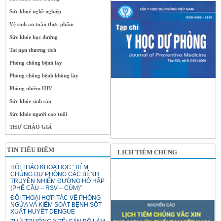
Sức khoẻ nghề nghiệp
Vệ sinh an toàn thực phẩm
Sức khỏe học đường
Tai nạn thương tích
Phòng chống bệnh lây
Phòng chống bệnh không lây
Phòng nhiễm HIV
Sức khỏe sinh sản
Sức khỏe người cao tuổi
THƯ CHÀO GIÁ
TIN TIÊU ĐIỂM
LỊCH TIÊM CHỦNG
HỘI THẢO KHOA HỌC “TIÊM
CHỦNG DỰ PHÒNG CÁC BỆNH
TRUYỀN NHIỄM ĐƯỜNG HÔ HẤP
(PHẾ CẦU – RSV – CÚM)”
ĐỐI THOẠI HỢP TÁC VỀ PHÒNG
NGỪA VÀ KIỂM SOÁT BỆNH SỐT
XUẤT HUYẾT DENGUE