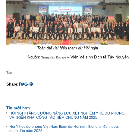
Toàn thể đại biểu tham dự Hội nghị
Nguồn:
– Viện Vệ sinh Dịch tễ Tây Nguyên
Trung tâm Đào tạo
Tag:
Share:
Tin mới hơn
HỘI NGHỊ TĂNG CƯỜNG NĂNG LỰC XÉT NGHIỆM Y TẾ DỰ PHÒNG
VÀ TRIỂN KHAI CÔNG TÁC TIÊM CHỦNG NĂM 2025
Hội Y học dự phòng Việt Nam tham dự Hội nghị thông tin đối ngoại
nhân dân năm 2025