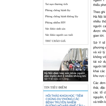
ngành Y 
Tai nạn thương tích
thiểu ph
Phòng chống bệnh lây
Theo ghi
Phòng chống bệnh không lây
Hà Nội l
nhiều th
Phòng nhiễm HIV
người ca
Sức khỏe sinh sản
được nhậ
Sức khỏe người cao tuổi
gian tới.
THƯ CHÀO GIÁ
Sở Y tế 
phương đ
và xử lý
không vớ
tái sử d
người tiê
khai các
Hà Nội đảm bảo sức khỏe người
khu vực 
dân trước đợt ô nhiễm không khí
Sở Y tế vừa có Công...
Các đơn 
TIN TIÊU ĐIỂM
thải, đặ
các tổ c
HỘI THẢO KHOA HỌC “TIÊM
nguyên, 
CHỦNG DỰ PHÒNG CÁC
và triển 
BỆNH TRUYỀN NHIỄM
ĐƯỜNG HÔ HẤP (PHẾ CẦU –