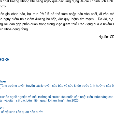
õi chất lượng không khí hằng ngày qua các ứng dụng để điều chỉnh lịch sinh 
 hợp.
ên gia cảnh báo, bụi mịn PM2.5 có thể xâm nhập sâu vào phổi, đi vào m
nh nguy hiểm như viêm đường hô hấp, đột quỵ, bệnh tim mạch… Do đó, sự
người dân góp phần quan trọng trong việc giảm thiểu tác động của ô nhiễm 
sức khỏe cộng đồng.
Nguồn: CD
 hơn
 Tăng cường tuyên truyền các khuyến cáo bảo vệ sức khỏe trước ảnh hưởng của 
hí
c khỏe nghề nghiệp và môi trường tổ chức “Tập huấn cập nhật kiến thức nâng cao
án và giám sát các bệnh liên quan tới amiăng” năm 2025
hơn
 đề vệ sinh liên quan đến nước