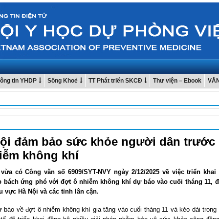
ông tin YHDP
Sống Khoẻ
TT Phát triển SKCĐ
Thư viện – Ebook
VĂ
ội đảm bảo sức khỏe người dân trước
iễm không khí
 vừa có Công văn số 6909/SYT-NVY ngày 2/12/2025 về việc triển khai 
 bách ứng phó với đợt ô nhiễm không khí dự báo vào cuối tháng 11, 
hu vực Hà Nội và các tỉnh lân cận.
 báo về đợt ô nhiễm không khí gia tăng vào cuối tháng 11 và kéo dài trong 