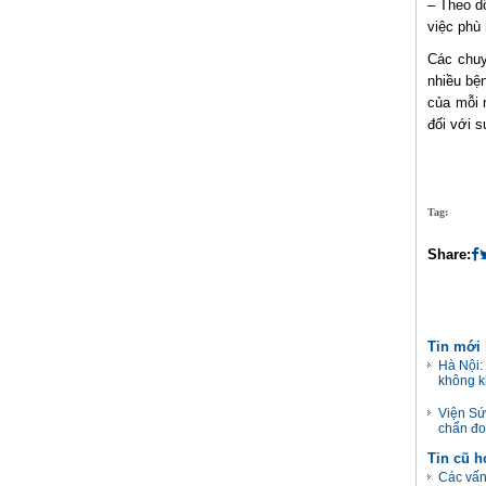
– Theo d
việc phù
Các chuy
nhiều bệ
của mỗi 
đối với 
Tag:
Share:
Tin mới
Hà Nội:
không k
Viện Sứ
chẩn đo
Tin cũ 
Các vấn