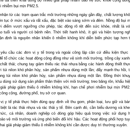
tế đã triển khai đồng bộ nhiều giải pháp nhằm bảo vệ sức khỏe cộng đồn
ơi nhiễm bụi mịn PM2.5.
 nhận từ các trạm quan trắc môi trường những ngày gần đây, chất lượng khôn
iên tục ở mức xấu và rất xấu, đặc biệt vào sáng sớm và đêm. Nồng độ bụi 
ời điểm vượt ngưỡng cho phép, tác động rõ rệt đến sức khỏe, nhất là vớ
o tuổi và người có bệnh nền. Thời tiết hanh khô, ít gió và hiện tượng ngh
n định là nguyên nhân khiến ô nhiễm không khí diễn biến phức tạp hơn t
yêu cầu các đơn vị y tế trong và ngoài công lập căn cứ điều kiện thực t
ể tổ chức các hoạt động cộng đồng như vệ sinh môi trường, trồng cây xanh
 chất thải; chung tay giảm thiểu rác thải nhựa bằng các hành động thiết thự
i túi nilon khó phân hủy, sản phẩm nhựa dùng một lần; đẩy mạnh thu hồi, t
ụng túi nilon khó phân hủy, sản phẩm nhựa dùng một lần. Đồng thời khu
u dùng sử dụng sản phẩm thân thiện với môi trường; treo băng rôn, khẩu hiệ
 giải pháp giảm thiểu ô nhiễm không khí, hạn chế phơi nhiễm bụi mịn PM2.
công cộng, đường phố, trụ sở cơ quan.
vị y tế phải thực hiện đúng quy định về thu gom, phân loại, lưu giữ và bàn
c biệt là rác thải nhựa và rác thải y tế. Bên cạnh đó, cần biểu dương và kh
hức, cá nhân, doanh nghiệp có đóng góp hiệu quả trong việc sử dụng h
bảo vệ môi trường và ứng phó biến đổi khí hậu. Các hoạt động phối hợp tuy
khai giải pháp giảm thiểu ô nhiễm không khí cần được duy trì thường xuyên.