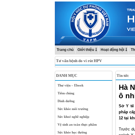
Trang chủ
Giới thiệu
Hoạt động hội
Th
Tư vấn bệnh do vi rút HPV
DANH MỤC
Tin tức
Hà N
Thư viện – Ebook
Tiêm chủng
ô nh
Dinh dưỡng
Sở Y tế
Sức khỏe môi trường
pháp cấp
Sức khoẻ nghề nghiệp
12 tại k
Vệ sinh an toàn thực phẩm
Trước dự
Sức khỏe học đường