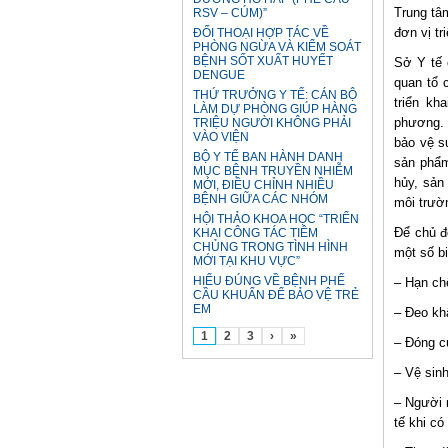
Trung tâ
RSV – CÚM)”
đơn vị tr
ĐỐI THOẠI HỢP TÁC VỀ
PHÒNG NGỪA VÀ KIỂM SOÁT
BỆNH SỐT XUẤT HUYẾT
Sở Y tế 
DENGUE
quan tổ 
THỨ TRƯỞNG Y TẾ: CÁN BỘ
triển kh
LÀM DỰ PHÒNG GIÚP HÀNG
phương. 
TRIỆU NGƯỜI KHÔNG PHẢI
VÀO VIỆN
bảo vệ s
BỘ Y TẾ BAN HÀNH DANH
sản phẩm
MỤC BỆNH TRUYỀN NHIỄM
hủy, sản
MỚI, ĐIỀU CHỈNH NHIỀU
BỆNH GIỮA CÁC NHÓM
môi trườ
HỘI THẢO KHOA HỌC “TRIỂN
Để chủ đ
KHAI CÔNG TÁC TIÊM
CHỦNG TRONG TÌNH HÌNH
một số b
MỚI TẠI KHU VỰC”
HIỂU ĐÚNG VỀ BỆNH PHẾ
– Hạn ch
CẦU KHUẨN ĐỂ BẢO VỆ TRẺ
EM
– Đeo kh
1
2
3
›
»
– Đóng c
– Vệ sin
– Người 
tế khi có