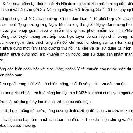
m Kiểm soát bệnh tật thành phố Hà Nội được giao là đầu mối hướng dẫn, đô
iển khai và báo cáo gửi Sở Nông nghiệp và Môi trường, Sở Y tế theo quy địn
cũng đề nghị UBND các phường, xã chỉ đạo Trạm Y tế phối hợp với các đơ
chức hoạt động hưởng ứng Ngày Môi trường thế giới, Ngày Đại dương thế
ai các giải pháp giảm thiểu ô nhiễm không khí, phơi nhiễm bụi mịn PM2.
Đồng thời truyền thông trực tiếp hoặc trực tuyến về cải thiện chất lượng mô
ức khỏe người dân, thích ứng biến đổi khí hậu; nói không với túi nilon khó 
 nhựa dùng một lần; tăng cường thu hồi, tái chế và tái sử dụng túi nilon
 phẩm nhựa dùng một lần; khuyến khích người dân sử dụng sản phẩm thân 
ng.
ộng các biện pháp bảo vệ sức khỏe, ngành Y tế khuyến cáo người dân thực
iện pháp sau:
ế ra ngoài trong thời điểm ô nhiễm nặng, nhất là sáng sớm và đêm muộn.
ẩu trang đạt chuẩn, có khả năng lọc bụi mịn PM2.5 khi phải di chuyển ngoài
ửa nhà, sử dụng máy lọc không khí nếu có điều kiện.
h mũi, họng, uống đủ nước, tăng cường dinh dưỡng để nâng cao sức đề khá
mắc bệnh hô hấp, tim mạch cần tuân thủ điều trị, theo dõi triệu chứng và đế
 dấu hiệu bất thường.