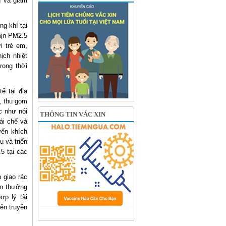
g và giảm
g khí tại
mịn PM2.5
i trẻ em,
ịch nhiệt
rong thời
ế tại địa
, thu gom
c như nói
THÔNG TIN VẮC XIN
ái chế và
yến khích
u và triển
5 tại các
 giao rác
en thưởng
ợp lý tài
ên truyền