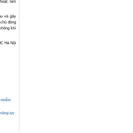
hoạt, làm
áu và gây
 chủ động
không khí
C Hà Nội
ô nhiễm
 năng lực