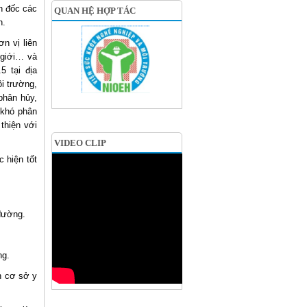
n đốc các
QUAN HỆ HỢP TÁC
h.
n vị liên
 giới… và
5 tại địa
i trường,
phân hủy,
 khó phân
thiện với
VIDEO CLIP
 hiện tốt
 đường.
ng.
n cơ sở y