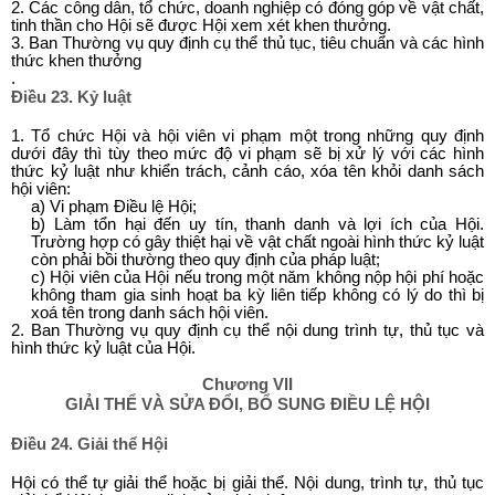
2. Các công dân, tổ chức, doanh nghiệp có đóng góp về vật chất,
tinh thần cho Hội sẽ được Hội xem xét khen thưởng.
3. Ban Thường vụ quy định cụ thể thủ tục, tiêu chuẩn và các hình
thức khen thưởng
.
Điều 23. Kỷ luật
1. Tổ chức Hội và hội viên vi phạm một trong những quy định
dưới đây thì tùy theo mức độ vi phạm sẽ bị xử lý với các hình
thức kỷ luật như khiển trách, cảnh cáo, xóa tên khỏi danh sách
hội viên:
a) Vi phạm Điều lệ Hội;
b) Làm tổn hại đến uy tín, thanh danh và lợi ích của Hội.
Trường hợp có gây thiệt hại về vật chất ngoài hình thức kỷ luật
còn phải bồi thường theo quy định của pháp luật;
c) Hội viên của Hội nếu trong một năm không nộp hội phí hoặc
không tham gia sinh hoạt ba kỳ liên tiếp không có lý do thì bị
xoá tên trong danh sách hội viên.
2. Ban Thường vụ quy định cụ thể nội dung trình tự, thủ tục và
hình thức kỷ luật của Hội.
Chương VII
GIẢI THỂ VÀ SỬA ĐỔI, BỔ SUNG ĐIỀU LỆ HỘI
Điều 24. Giải thể Hội
Hội có thể tự giải thể hoặc bị giải thể. Nội dung, trình tự, thủ tục