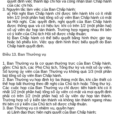
quyết định việc thành lập chi hội và công nhận Ban Chấp hành
của các chi hội.
3. Nguyên tắc làm việc của Ban Chấp hành:
a) Hội nghị Ban Chấp hành chỉ được tiến hành khi có ít nhất
trên 1/2 (một phần hai) tổng số uỷ viên Ban Chấp hành có mặt
tại Hội nghị. Các quyết định, nghị quyết của Ban Chấp hành
được thông qua và có hiệu lực khi có trên 1/2 (một phần hai)
số uỷ viên dự họp tán thành. Trường hợp ngang nhau thì bên
có ý kiến của Chủ tịch Hội sẽ được chấp thuận;
b) Ban Chấp hành có thể biểu quyết bằng hình thức giơ tay
hoặc bỏ phiếu kín. Việc quy định hình thức biểu quyết do Ban
Chấp hành quyết định.
Điều 13. Ban Thường vụ
1. Ban Thường vụ là cơ quan thường trực của Ban Chấp hành,
gồm: Chủ tịch, các Phó Chủ tịch, Tổng thư ký và một số ủy viên.
Số lượng ủy viên của Ban Thường vụ không quá 1/3 (một phần
ba) tổng số ủy viên Ban Chấp hành.
2. Ban Thường vụ họp định kỳ ba tháng một lần, khi cần thiết có
thể họp bất thường theo đề nghị của Chủ tịch hoặc Tổng thư ký.
Các cuộc họp của Ban Thường vụ chỉ được tiến hành khi có ít
nhất 1/2 (một phần hai) tổng số ủy viên có mặt và mọi quyết định
phải có trên 1/2 (một phần hai) số ủy viên dự họp tán thành.
Trường hợp số ý kiến tán thành và không tán thành ngang nhau
thì bên có ý kiến của Chủ tịch sẽ được chấp thuận.
3. Ban Thường vụ có nhiệm vụ, quyền hạn:
a) Lãnh đạo thực hiện nghị quyết của Ban Chấp hành;