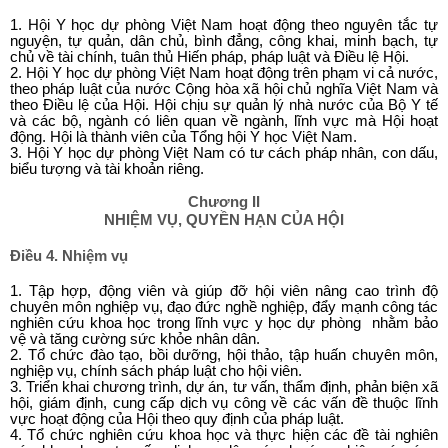
1. Hội Y học dự phòng Việt Nam hoạt động theo nguyên tắc tự
nguyện, tự quản, dân chủ, bình đẳng, công khai, minh bạch, tự
chủ về tài chính, tuân thủ Hiến pháp, pháp luật và Điều lệ Hội.
2. Hội Y học dự phòng Việt Nam hoạt động trên phạm vi cả nước,
theo pháp luật của nước Cộng hòa xã hội chủ nghĩa Việt Nam và
theo Điều lệ của Hội. Hội chịu sự quản lý nhà nước của Bộ Y tế
và các bộ, ngành có liên quan về ngành, lĩnh vực mà Hội hoạt
động. Hội là thành viên của Tổng hội Y học Việt Nam.
3. Hội Y học dự phòng Việt Nam có tư cách pháp nhân, con dấu,
biểu tượng và tài khoản riêng.
Chương II
NHIỆM VỤ, QUYỀN HẠN CỦA HỘI
Điều 4. Nhiệm vụ
1. Tập hợp, động viên và giúp đỡ hội viên nâng cao trình độ
chuyên môn nghiệp vụ, đạo đức nghề nghiệp, đẩy mạnh công tác
nghiên cứu khoa học trong lĩnh vực y học dự phòng nhằm bảo
vệ và tăng cường sức khỏe nhân dân.
2. Tổ chức đào tạo, bồi dưỡng, hội thảo, tập huấn chuyên môn,
nghiệp vụ, chính sách pháp luật cho hội viên.
3. Triển khai chương trình, dự án, tư vấn, thẩm định, phản biện xã
hội, giám định, cung cấp dịch vụ công về các vấn đề thuộc lĩnh
vực hoạt động của Hội theo quy định của pháp luật.
4. Tổ chức nghiên cứu khoa học và thực hiện các đề tài nghiên