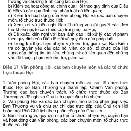
trương và chương trình công tác của Hội;
b) Kiểm tra hoạt động tài chính của Hội theo quy định của Điều
lệ Hội và các quy định của pháp luật có liên quan;
c) Kiểm tra hoạt động của Văn phòng Hội và các ban chuyên
môn, tổ chức trực thuộc Hội;
d) Xem xét và kiến nghị Ban Thường vụ giải quyết các đơn
thư khiếu nại, tố cáo (nếu có) trong nội bộ Hội;
đ) Đề xuất, kiến nghị với ban lãnh đạo Hội xử lý các vi phạm
theo quy định của Điều lệ Hội và quy định của pháp luật;
e) Trong khi thực hiện nhiệm vụ kiểm tra, giám sát Ban Kiểm
tra có quyền yêu cầu các hội viên, cơ sở, tổ chức của Hội
cung cấp thông tin, tài liệu, chứng cứ có liên quan đến những
vấn đề thuộc phạm vi kiểm tra, giám sát.
Điều 17. Văn phòng Hội, các ban chuyên môn và các tổ chức
trực thuộc Hội
1. Văn phòng Hội, các ban chuyên môn và các tổ chức trực
thuộc Hội do Ban Thường vụ thành lập; Chánh Văn phòng,
Trưởng các ban chuyên trách, tổ chức trực thuộc do Ban
Thường vụ đề nghị và Chủ tịch quyết định bổ nhiệm;
2. Văn phòng Hội và các ban chuyên môn là bộ phận giúp việc
Ban Thường vụ và chịu sự chỉ đạo trực tiếp của Chủ tịch Hội
hoặc một Phó Chủ tịch theo phân công của Chủ tịch.
3. Ban Thường vụ quy định cụ thể tổ chức, nhiệm vụ, quyền hạn
và hoạt động của Văn phòng, các ban chuyên môn, tổ chức trực
thuộc của Hội.