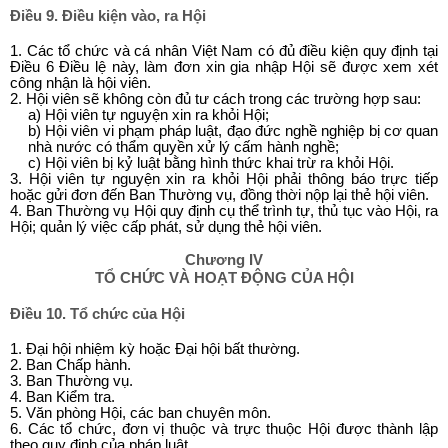
Điều 9. Điều kiện vào, ra Hội
1. Các tổ chức và cá nhân Việt Nam có đủ điều kiện quy định tại
Điều 6 Điều lệ này, làm đơn xin gia nhập Hội sẽ được xem xét
công nhận là hội viên.
2. Hội viên sẽ không còn đủ tư cách trong các trường hợp sau:
a) Hội viên tự nguyện xin ra khỏi Hội;
b) Hội viên vi phạm pháp luật, đạo đức nghề nghiệp bị cơ quan
nhà nước có thẩm quyền xử lý cấm hành nghề;
c) Hội viên bị kỷ luật bằng hình thức khai trừ ra khỏi Hội.
3. Hội viên tự nguyện xin ra khỏi Hội phải thông báo trực tiếp
hoặc gửi đơn đến Ban Thường vụ, đồng thời nộp lại thẻ hội viên.
4. Ban Thường vụ Hội quy định cụ thể trình tự, thủ tục vào Hội, ra
Hội; quản lý việc cấp phát, sử dụng thẻ hội viên.
Chương IV
TỔ CHỨC VÀ HOẠT ĐỘNG CỦA HỘI
Điều 10. Tổ chức của Hội
1. Đại hội nhiệm kỳ hoặc Đại hội bất thường.
2. Ban Chấp hành.
3. Ban Thường vụ.
4. Ban Kiểm tra.
5. Văn phòng Hội, các ban chuyên môn.
6. Các tổ chức, đơn vị thuộc và trực thuộc Hội được thành lập
theo quy định của pháp luật.