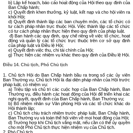
b) Lập kế hoạch, báo cáo hoạt động của Hội theo quy định của
Ban Chấp hành;
c) Quyết định khen thưởng, kỷ luật, kết nạp và cho hội viên ra
khỏi Hội;
d) Quyết định thành lập các ban chuyên môn, các tổ chức có
tư cách pháp nhân trực thuộc Hội. Việc thành lập các tổ chức
có tư cách pháp nhân thực hiện theo quy định của pháp luật.
đ) Ban hành các quy định, quy chế riêng về việc tổ chức, hoạt
động và quản lý các tổ chức trực thuộc trên cơ sở quy định
của pháp luật và Điều lệ Hội;
e) Quyết định việc thu, chi tài chính của Hội;
g) Thực hiện các nhiệm vụ khác theo quy định của Điều lệ Hội.
Điều 14. Chủ tịch, Phó Chủ tịch
1. Chủ tịch Hội do Ban Chấp hành bầu ra trong số các ủy viên
Ban Thường vụ. Chủ tịch Hội là đại diện pháp nhân của Hội trước
pháp luật, có nhiệm vụ:
a) Triệu tập và chủ trì các cuộc họp của Ban Chấp hành, Ban
Thường vụ, điều hành các hoạt động của Hội để triển khai các
nghị quyết, quyết định của Ban Chấp hành, Ban Thường vụ;
b) Bổ nhiệm nhân sự Văn phòng Hội và các tổ chức khác do
Hội thành lập;
c) Chủ tịch chịu trách nhiệm trước pháp luật, Ban Chấp hành,
Ban Thường vụ và toàn thể hội viên về mọi hoạt động của Hội;
d) Trường hợp khi Chủ tịch vắng mặt, nếu cần có thể ủy quyền
cho một Phó Chủ tịch thực hiện nhiệm vụ của Chủ tịch.
2. Phó Chủ tịch