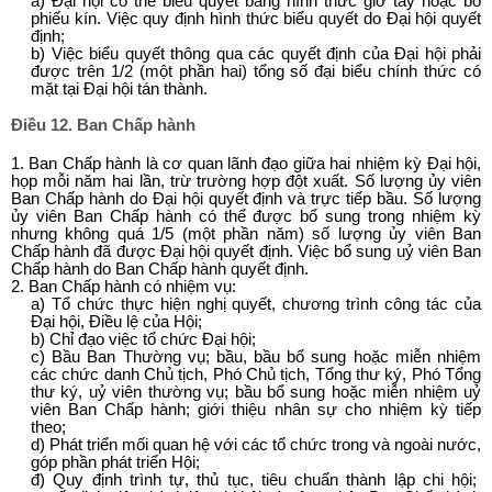
a) Đại hội có thể biểu quyết bằng hình thức giơ tay hoặc bỏ
phiếu kín. Việc quy định hình thức biểu quyết do Đại hội quyết
định;
b) Việc biểu quyết thông qua các quyết định của Đại hội phải
được trên 1/2 (một phần hai) tổng số đại biểu chính thức có
mặt tại Đại hội tán thành.
Điều 12. Ban Chấp hành
1. Ban Chấp hành là cơ quan lãnh đạo giữa hai nhiệm kỳ Đại hội,
họp mỗi năm hai lần, trừ trường hợp đột xuất. Số lượng ủy viên
Ban Chấp hành do Đại hội quyết định và trực tiếp bầu. Số lượng
ủy viên Ban Chấp hành có thể được bổ sung trong nhiệm kỳ
nhưng không quá 1/5 (một phần năm) số lượng ủy viên Ban
Chấp hành đã được Đại hội quyết định. Việc bổ sung uỷ viên Ban
Chấp hành do Ban Chấp hành quyết định.
2. Ban Chấp hành có nhiệm vụ:
a) Tổ chức thực hiện nghị quyết, chương trình công tác của
Đại hội, Điều lệ của Hội;
b) Chỉ đạo việc tổ chức Đại hội;
c) Bầu Ban Thường vụ; bầu, bầu bổ sung hoặc miễn nhiệm
các chức danh Chủ tịch, Phó Chủ tịch, Tổng thư ký, Phó Tổng
thư ký, uỷ viên thường vụ; bầu bổ sung hoặc miễn nhiệm uỷ
viên Ban Chấp hành; giới thiệu nhân sự cho nhiệm kỳ tiếp
theo;
d) Phát triển mối quan hệ với các tổ chức trong và ngoài nước,
góp phần phát triển Hội;
đ) Quy định trình tự, thủ tục, tiêu chuẩn thành lập chi hội;