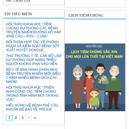
THƯ CHÀO GIÁ
TIN TIÊU ĐIỂM
LỊCH TIÊM CHỦNG
HỘI THẢO KHOA HỌC “TIÊM
CHỦNG DỰ PHÒNG CÁC BỆNH
TRUYỀN NHIỄM ĐƯỜNG HÔ HẤP
(PHẾ CẦU – RSV – CÚM)”
ĐỐI THOẠI HỢP TÁC VỀ PHÒNG
NGỪA VÀ KIỂM SOÁT BỆNH SỐT
XUẤT HUYẾT DENGUE
THỨ TRƯỞNG Y TẾ: CÁN BỘ LÀM
DỰ PHÒNG GIÚP HÀNG TRIỆU
NGƯỜI KHÔNG PHẢI VÀO VIỆN
BỘ Y TẾ BAN HÀNH DANH MỤC
BỆNH TRUYỀN NHIỄM MỚI, ĐIỀU
CHỈNH NHIỀU BỆNH GIỮA CÁC
NHÓM
HỘI THẢO KHOA HỌC “TRIỂN
KHAI CÔNG TÁC TIÊM CHỦNG
TRONG TÌNH HÌNH MỚI TẠI KHU
VỰC”
HIỂU ĐÚNG VỀ BỆNH PHẾ CẦU
KHUẨN ĐỂ BẢO VỆ TRẺ EM
1
2
3
›
»