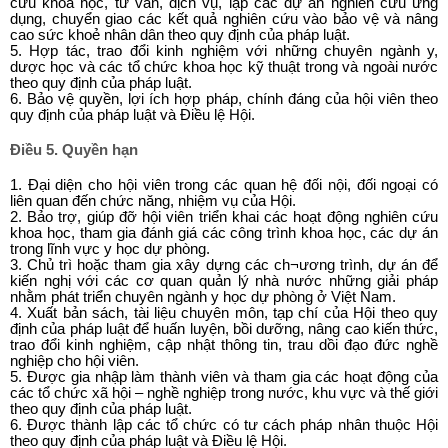
cứu khoa học, tư vấn, dịch vụ, lập các dự án nghiên cứu ứng
dụng, chuyển giao các kết quả nghiên cứu vào bảo vệ và nâng
cao sức khoẻ nhân dân theo quy định của pháp luật.
5. Hợp tác, trao đổi kinh nghiệm với những chuyên ngành y,
dược học và các tổ chức khoa học kỹ thuật trong và ngoài nước
theo quy định của pháp luật.
6. Bảo vệ quyền, lợi ích hợp pháp, chính đáng của hội viên theo
quy định của pháp luật và Điều lệ Hội.
Điều 5. Quyền hạn
1. Đại diện cho hội viên trong các quan hệ đối nội, đối ngoại có
liên quan đến chức năng, nhiệm vụ của Hội.
2. Bảo trợ, giúp đỡ hội viên triển khai các hoạt động nghiên cứu
khoa học, tham gia đánh giá các công trình khoa học, các dự án
trong lĩnh vực y học dự phòng.
3. Chủ trì hoặc tham gia xây dựng các ch¬ương trình, dự án để
kiến nghị với các cơ quan quản lý nhà nước những giải pháp
nhằm phát triển chuyên ngành y học dự phòng ở Việt Nam.
4. Xuất bản sách, tài liệu chuyên môn, tạp chí của Hội theo quy
định của pháp luật để huấn luyện, bồi dưỡng, nâng cao kiến thức,
trao đổi kinh nghiệm, cập nhật thông tin, trau dồi đạo đức nghề
nghiệp cho hội viên.
5. Được gia nhập làm thành viên và tham gia các hoạt động của
các tổ chức xã hội – nghề nghiệp trong nước, khu vực và thế giới
theo quy định của pháp luật.
6. Được thành lập các tổ chức có tư cách pháp nhân thuộc Hội
theo quy định của pháp luật và Điều lệ Hội.