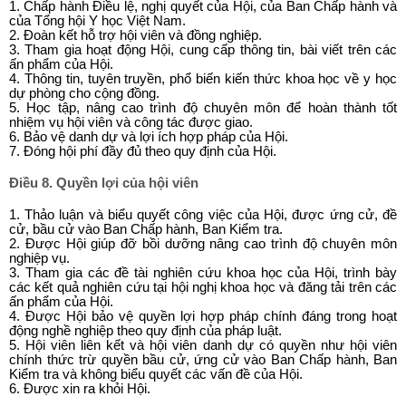
1. Chấp hành Điều lệ, nghị quyết của Hội, của Ban Chấp hành và
của Tổng hội Y học Việt Nam.
2. Đoàn kết hỗ trợ hội viên và đồng nghiệp.
3. Tham gia hoạt động Hội, cung cấp thông tin, bài viết trên các
ấn phẩm của Hội.
4. Thông tin, tuyên truyền, phổ biến kiến thức khoa học về y học
dự phòng cho cộng đồng.
5. Học tập, nâng cao trình độ chuyên môn để hoàn thành tốt
nhiệm vụ hội viên và công tác được giao.
6. Bảo vệ danh dự và lợi ích hợp pháp của Hội.
7. Đóng hội phí đầy đủ theo quy định của Hội.
Điều 8. Quyền lợi của hội viên
1. Thảo luận và biểu quyết công việc của Hội, được ứng cử, đề
cử, bầu cử vào Ban Chấp hành, Ban Kiểm tra.
2. Được Hội giúp đỡ bồi dưỡng nâng cao trình độ chuyên môn
nghiệp vụ.
3. Tham gia các đề tài nghiên cứu khoa học của Hội, trình bày
các kết quả nghiên cứu tại hội nghị khoa học và đăng tải trên các
ấn phẩm của Hội.
4. Được Hội bảo vệ quyền lợi hợp pháp chính đáng trong hoạt
động nghề nghiệp theo quy định của pháp luật.
5. Hội viên liên kết và hội viên danh dự có quyền như hội viên
chính thức trừ quyền bầu cử, ứng cử vào Ban Chấp hành, Ban
Kiểm tra và không biểu quyết các vấn đề của Hội.
6. Được xin ra khỏi Hội.