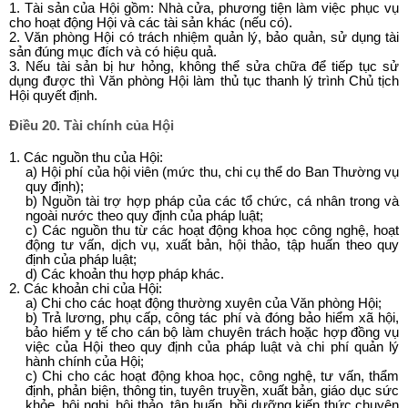
1. Tài sản của Hội gồm: Nhà cửa, phương tiện làm việc phục vụ
cho hoạt động Hội và các tài sản khác (nếu có).
2. Văn phòng Hội có trách nhiệm quản lý, bảo quản, sử dụng tài
sản đúng mục đích và có hiệu quả.
3. Nếu tài sản bị hư hỏng, không thể sửa chữa để tiếp tục sử
dụng được thì Văn phòng Hội làm thủ tục thanh lý trình Chủ tịch
Hội quyết định.
Điều 20. Tài chính của Hội
1. Các nguồn thu của Hội:
a) Hội phí của hội viên (mức thu, chi cụ thể do Ban Thường vụ
quy định);
b) Nguồn tài trợ hợp pháp của các tổ chức, cá nhân trong và
ngoài nước theo quy định của pháp luật;
c) Các nguồn thu từ các hoạt động khoa học công nghệ, hoạt
động tư vấn, dịch vụ, xuất bản, hội thảo, tập huấn theo quy
định của pháp luật;
d) Các khoản thu hợp pháp khác.
2. Các khoản chi của Hội:
a) Chi cho các hoạt động thường xuyên của Văn phòng Hội;
b) Trả lương, phụ cấp, công tác phí và đóng bảo hiểm xã hội,
bảo hiểm y tế cho cán bộ làm chuyên trách hoặc hợp đồng vụ
việc của Hội theo quy định của pháp luật và chi phí quản lý
hành chính của Hội;
c) Chi cho các hoạt động khoa học, công nghệ, tư vấn, thẩm
định, phản biện, thông tin, tuyên truyền, xuất bản, giáo dục sức
khỏe, hội nghị, hội thảo, tập huấn, bồi dưỡng kiến thức chuyên