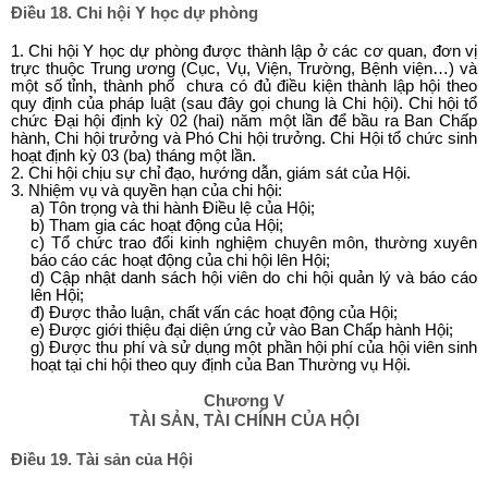
Điều 18. Chi hội Y học dự phòng
1. Chi hội Y học dự phòng được thành lập ở các cơ quan, đơn vị
trực thuộc Trung ương (Cục, Vụ, Viện, Trường, Bệnh viện…) và
một số tỉnh, thành phố chưa có đủ điều kiện thành lập hội theo
quy định của pháp luật (sau đây gọi chung là Chi hội). Chi hội tổ
chức Đại hội định kỳ 02 (hai) năm một lần để bầu ra Ban Chấp
hành, Chi hội trưởng và Phó Chi hội trưởng. Chi Hội tổ chức sinh
hoạt định kỳ 03 (ba) tháng một lần.
2. Chi hội chịu sự chỉ đạo, hướng dẫn, giám sát của Hội.
3. Nhiệm vụ và quyền hạn của chi hội:
a) Tôn trọng và thi hành Điều lệ của Hội;
b) Tham gia các hoạt động của Hội;
c) Tổ chức trao đổi kinh nghiệm chuyên môn, thường xuyên
báo cáo các hoạt động của chi hội lên Hội;
d) Cập nhật danh sách hội viên do chi hội quản lý và báo cáo
lên Hội;
đ) Được thảo luận, chất vấn các hoạt động của Hội;
e) Được giới thiệu đại diện ứng cử vào Ban Chấp hành Hội;
g) Được thu phí và sử dụng một phần hội phí của hội viên sinh
hoạt tại chi hội theo quy định của Ban Thường vụ Hội.
Chương V
TÀI SẢN, TÀI CHÍNH CỦA HỘI
Điều 19. Tài sản của Hội