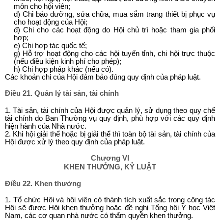
môn cho hội viên;
d) Chi bảo dưỡng, sửa chữa, mua sắm trang thiết bị phục vụ
cho hoạt động của Hội;
đ) Chi cho các hoạt động do Hội chủ trì hoặc tham gia phối
hợp;
e) Chi hợp tác quốc tế;
g) Hỗ trợ hoạt động cho các hội tuyến tỉnh, chi hội trực thuộc
(nếu điều kiện kinh phí cho phép);
h) Chi hợp pháp khác (nếu có).
Các khoản chi của Hội đảm bảo đúng quy định của pháp luật.
Điều 21. Quản lý tài sản, tài chính
1. Tài sản, tài chính của Hội được quản lý, sử dụng theo quy chế
tài chính do Ban Thường vụ quy định, phù hợp với các quy định
hiện hành của Nhà nước.
2. Khi hội giải thể hoặc bị giải thể thì toàn bộ tài sản, tài chính của
Hội được xử lý theo quy định của pháp luật.
Chương VI
KHEN THƯỞNG, KỶ LUẬT
Điều 22. Khen thưởng
1. Tổ chức Hội và hội viên có thành tích xuất sắc trong công tác
Hội sẽ được Hội khen thưởng hoặc đề nghị Tổng hội Y học Việt
Nam, các cơ quan nhà nước có thẩm quyền khen thưởng.