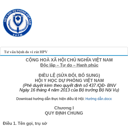
TRANG TIN ĐIỆN TỬ
HỘI Y HỌC DỰ PHÒNG
VIỆT NAM
VIETNAM ASSOCIATION OF
PREVENTIVE MEDICINE
Tư vấn bệnh do vi rút HPV
CỘNG HOÀ XÃ HỘI CHỦ NGHĨA VIỆT NAM
Độc lập – Tự do – Hạnh phúc
ĐIỀU LỆ (SỬA ĐỔI, BỔ SUNG)
HỘI Y HỌC DỰ PHÒNG VIỆT NAM
(Phê duyệt kèm theo quyết định số 437 /QĐ- BNV
Ngày 16 tháng 4 năm 2013 của Bộ trưởng Bộ Nội Vụ)
Download hướng dẫn thực hiện điều lệ Hội:
Hướng dẫn.docx
Chương I
QUY ĐỊNH CHUNG
Điều 1. Tên gọi, trụ sở