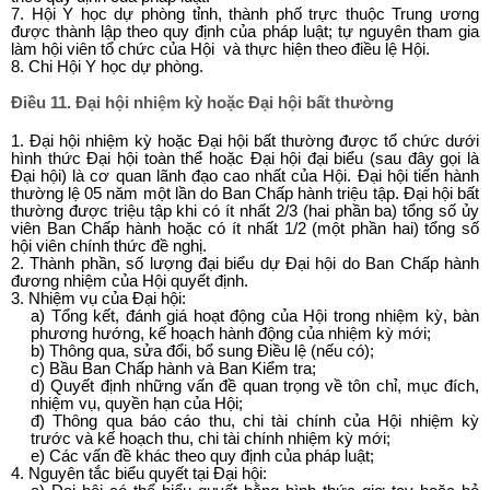
7. Hội Y học dự phòng tỉnh, thành phố trực thuộc Trung ương
được thành lập theo quy định của pháp luật; tự nguyên tham gia
làm hội viên tổ chức của Hội và thực hiện theo điều lệ Hội.
8. Chi Hội Y học dự phòng.
Điều 11. Đại hội nhiệm kỳ hoặc Đại hội bất thường
1. Đại hội nhiệm kỳ hoặc Đại hội bất thường được tổ chức dưới
hình thức Đại hội toàn thể hoặc Đại hội đại biểu (sau đây gọi là
Đại hội) là cơ quan lãnh đạo cao nhất của Hội.
Đại hội tiến hành
thường lệ 05 năm một lần do Ban Chấp hành triệu tập. Đại hội bất
thường được triệu tập khi có ít nhất 2/3 (hai phần ba) tổng số ủy
viên Ban Chấp hành hoặc có ít nhất 1/2 (một phần hai) tổng số
hội viên chính thức đề nghị.
2. Thành phần, số lượng đại biểu dự Đại hội do Ban Chấp hành
đương nhiệm của Hội quyết định.
3. Nhiệm vụ của Đại hội:
a) Tổng kết, đánh giá hoạt động của Hội trong nhiệm kỳ, bàn
phương hướng, kế hoạch hành động của nhiệm kỳ mới;
b) Thông qua, sửa đổi, bổ sung Điều lệ (nếu có);
c) Bầu Ban Chấp hành và Ban Kiểm tra;
d) Quyết định những vấn đề quan trọng về tôn chỉ, mục đích,
nhiệm vụ, quyền hạn của Hội;
đ) Thông qua báo cáo thu, chi tài chính của Hội nhiệm kỳ
trước và kế hoạch thu, chi tài chính nhiệm kỳ mới;
e) Các vấn đề khác theo quy định của pháp luật;
4. Nguyên tắc biểu quyết tại Đại hội: