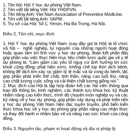
1. Tên hội: Hội Y học dự phòng Việt Nam.
2. Tên viết tắt tiếng Việt: Hội YHDPVN.
3. Tên tiếng Anh: Viet Nam Association of Preventive Medicine.
4. Tên viết tắt tiếng Anh: VAPM.
5. Trụ sở của Hội: Số 1, Yersin, Hai Bà Trưng, Hà Nội.
Điều 2. Tôn chỉ, mục đích
1. Hội Y học dự phòng Việt Nam (sau đây gọi là Hội) là tổ chức
xã hội – nghề nghiệp, tự nguyện của những người hoạt động
hoặc quan tâm tới lĩnh vực y học dự phòng, đoàn kết phấn đấu
góp phần vào việc thực hiện mục tiêu chiến lược quốc gia về y tế
dự phòng là: “Làm giảm các yếu tố nguy cơ ảnh hưởng tới sức
khoẻ cộng đồng; phát hiện sớm, khống chế kịp thời dịch bệnh,
không để dịch lớn xảy ra; giảm tỷ lệ mắc và tử vong do bệnh, tật;
góp phần phát triển thể chất, tinh thần, nâng cao tuổi thọ, nâng
cao chất lượng cuộc sống và cải thiện chất lượng giống nòi ”.
2. Mục đích của Hội là tập hợp đoàn kết các hội viên thông qua
trao đổi thông tin, kinh nghiệm, các thành tựu khoa học kỹ thuật
nhằm nâng cao kiến thức, trình độ chuyên môn nghiệp vụ và các
kỹ năng về y học dự phòng, góp phần xây dựng và phát triển nền
y học dự phòng Việt Nam hiện đại; tuyên truyền, phổ biến kiến
thức khoa học về y học dự phòng góp phần nâng cao nhận thức
và thay đổi hành vi nhằm bảo vệ và nâng cao sức khoẻ của cộng
đồng.
Điều 3. Nguyên tắc, phạm vi hoạt động và địa vị pháp lý