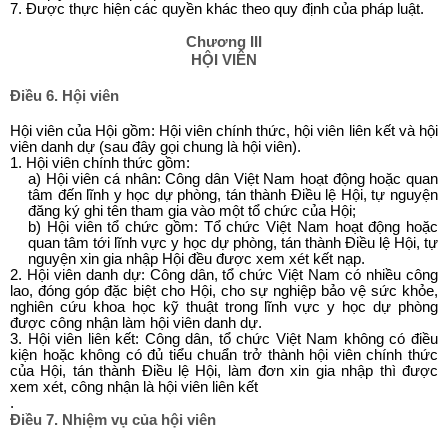
7. Được thực hiện các quyền khác theo quy định của pháp luật.
Chương III
HỘI VIÊN
Điều 6. Hội viên
Hội viên của Hội gồm: Hội viên chính thức, hội viên liên kết và hội
viên danh dự (sau đây gọi chung là hội viên).
1. Hội viên chính thức gồm:
a) Hội viên cá nhân: Công dân Việt Nam hoạt động hoặc quan
tâm đến lĩnh y học dự phòng, tán thành Điều lệ Hội, tự nguyện
đăng ký ghi tên tham gia vào một tổ chức của Hội;
b) Hội viên tổ chức gồm: Tổ chức Việt Nam hoạt động hoặc
quan tâm tới lĩnh vực y học dự phòng, tán thành Điều lệ Hội, tự
nguyện xin gia nhập Hội đều được xem xét kết nạp.
2. Hội viên danh dự: Công dân, tổ chức Việt Nam có nhiều công
lao, đóng góp đặc biệt cho Hội, cho sự nghiệp bảo vệ sức khỏe,
nghiên cứu khoa học kỹ thuật trong lĩnh vực y học dự phòng
được công nhận làm hội viên danh dự.
3. Hội viên liên kết: Công dân, tổ chức Việt Nam không có điều
kiện hoặc không có đủ tiểu chuẩn trở thành hội viên chính thức
của Hội, tán thành Điều lệ Hội, làm đơn xin gia nhập thì được
xem xét, công nhận là hội viên liên kết
.
Điều 7. Nhiệm vụ của hội viên