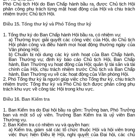
Phó Chủ tịch Hội do Ban Chấp hành bầu ra, được Chủ tịch Hội
phân công phụ trách từng mặt hoạt động của Hội và chịu trách
nhiệm trước Chủ tịch Hội.
Điều 15. Tổng thư ký và Phó Tổng thư ký
1. Tổng thư ký do Ban Chấp hành Hội bầu ra, có nhiệm vụ:
a) Thường trực giải quyết các công việc của Hội, do Chủ tịch
Hội phân công và điều hành mọi hoạt động thường ngày của
Văn phòng Hội;
b) Chuẩn bị nội dung các kỳ sinh hoạt của Ban Chấp hành,
Ban Thường vụ; định kỳ báo cáo Chủ tịch Hội, Ban Chấp
hành, Ban Thường vụ hoạt động của Hội; quản lý tài sản và tài
chính của Hội, chịu trách nhiệm trước Chủ tịch và Ban Chấp
hành, Ban Thường vụ về các hoạt động của Văn phòng Hội.
2. Phó Tổng thư ký là người giúp việc cho Tổng thư ký, chịu trách
nhiệm trước Tổng thư ký và Phó Chủ tịch được phân công phụ
trách khu vực về công tác Hội trong khu vực.
Điều 16. Ban Kiểm tra
1. Ban Kiểm tra do Đại hội bầu ra gồm: Trưởng ban, Phó Trưởng
ban và một số uỷ viên. Trưởng Ban Kiểm tra là uỷ viên Ban
Thường vụ.
2. Ban Kiểm tra có nhiệm vụ và quyền hạn:
a) Kiểm tra, giám sát các tổ chức thuộc Hội và hội viên trong
việc thực hiện Điều lệ Hội, nghị quyết của Đại hội, các chủ