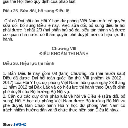
giải thể Hội theo quy định của pháp luật.
Điều 25. Sửa đổi, bổ sung Điều lệ
Chỉ có Đại hội của Hội Y học dự phòng Việt Nam mới có quyền
sửa đổi, bổ sung Điều lệ này. Việc sửa đổi, bổ sung điều lệ hội
phải được ít nhất 2/3 (hai phần ba) số đại biểu tán thành và được
cơ quan nhà nước có thẩm quyền phê duyệt mới có hiệu lực thi
hành.
Chương VIII
ĐIỀU KHOẢN THI HÀNH
Điều 26. Hiệu lực thi hành
1. Bản Điều lệ này gồm 08 (tám) Chương, 26 (hai mươi sáu)
Điều đã được Đại hội toàn quốc lần thứ VIII (nhiệm kỳ 2012 –
2017) của Hội Y học dự phòng Việt Nam thông qua ngày 23 tháng
11 năm 2012 tại Đắk Lắk và có hiệu lực thi hành theo Quyết định
phê duyệt của Bộ trưởng Bộ Nội vụ.
2. Căn cứ các quy định pháp luật về hội và Điều lệ (sửa đổi, bổ
sung) Hội Y học dự phòng Việt Nam được Bộ trưởng Bộ Nội vụ
phê duyệt, Ban Chấp hành Hội Y học dự phòng Việt Nam có
trách nhiệm hướng dẫn và tổ chức thực hiện bản Điều lệ này./.
Share: